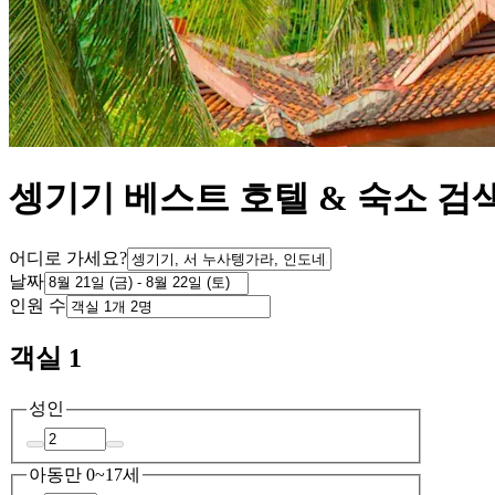
셍기기 베스트 호텔 & 숙소 검
어디로 가세요?
날짜
인원 수
객실 1
성인
아동
만 0~17세