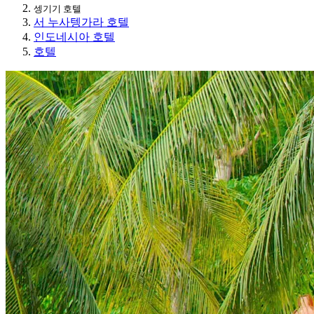
셍기기 호텔
서 누사텡가라 호텔
인도네시아 호텔
호텔