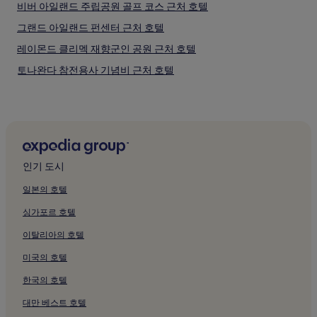
적
비버 아일랜드 주립공원 골프 코스 근처 호텔
용
될
그랜드 아일랜드 펀센터 근처 호텔
수
레이몬드 클리멕 재향군인 공원 근처 호텔
있
습
토나완다 참전용사 기념비 근처 호텔
니
다.
포 마일 크리크 주립공원 근처 호텔
델라웨어 파크 골프 코스 근처 호텔
리비에라 극장 & 공연예술센터 근처 호텔
허셸 회전목마 공장 박물관 근처 호텔
인기 도시
카네기 아트센터 근처 호텔
일본의 호텔
나이아가라 폭포 디스커버리 센터 근처 호텔
싱가포르 호텔
테라핀 포인트 근처 호텔
이탈리아의 호텔
쓰리 시스터스 제도 근처 호텔
미국의 호텔
Niagara Falls역 근처 호텔
한국의 호텔
쇼니 호텔
비버 아일랜드 해변 근처 호텔
대만 베스트 호텔