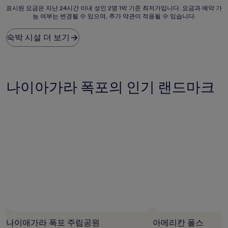
표
해
요,
표시된 요금은 지난 24시간 이내 성인 2명 1박 기준 최저가입니다. 요금과 예약 가
능 여부는 변경될 수 있으며, 추가 약관이 적용될 수 있습니다.
시
요,
(이
된
(이
용
요
용
후
숙박 시설 더 보기
금
후
기
은
기
3,409
지
1,572
개)
난
개)
24
나이아가라 폭포의 인기 랜드마크
시
간
이
내
성
인
2
명
1
박
기
준
최
저
가
나이애가라 폭포 주립공원
아메리칸 폴스
입