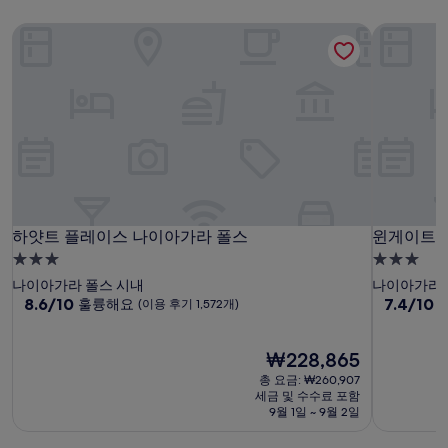
하얏트 플레이스 나이아가라 폴스
윈게이트 
하얏트 플레이스 나이아가라 폴스
윈게이트 
하얏트 플레이스 나이아가라 폴스
윈게이트 
3.0
3.0
성
성
나이아가라 폴스 시내
나이아가라 
급
10
급
10
8.6/10
7.4/10
훌륭해요
(이용 후기 1,572개)
점
점
숙
숙
만
만
박
박
점
현
점
₩228,865
시
시
중
재
중
총 요금: ₩260,907
설
설
8.6
요
7.4
세금 및 수수료 포함
점,
금
점,
9월 1일 ~ 9월 2일
훌
₩228,865
좋
륭
아