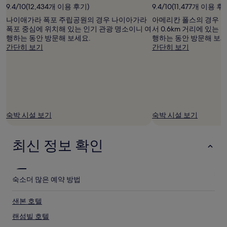
9.4/10(12,434개 이용 후기)
9.4/10(11,477개 이용 후
니
다.
나이애가라 폭포 주립공원의 경우 나이아가라
아메리칸 폴스의 경우 
요
폭포 중심에 위치해 있는 인기 관광 명소이니 여
서 0.6km 거리에 있는
금
행하는 동안 방문해 보세요.
행하는 동안 방문해 보세
과
간단히 보기
간단히 보기
예
약
가
능
여
부
는
숙박 시설 보기
숙박 시설 보기
변
경
될
최신 정보 확인
수
있
으
며,
숙소
더 많은 예약 방법
추
가
약
샌본 호텔
관
랜섬빌 호텔
이