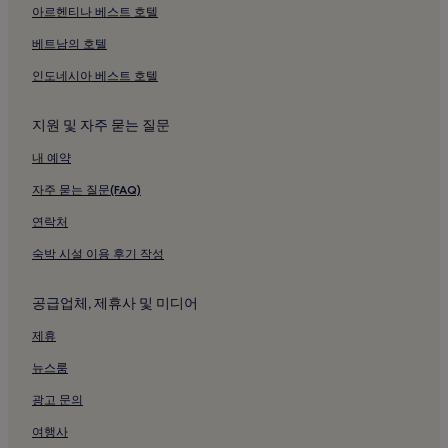
카톨릭 헬스 근처 호텔
아르헨티나 베스트 호텔
데그라프 메모리얼 병원 - 칼리다 헬스 근처 호텔
베트남의 호텔
애머스트의 수영장이 있는 호텔
인도네시아 베스트 호텔
애머스트의 저렴한 호텔
지원 및 자주 묻는 질문
영스타운 호텔
내 예약
루이스턴 호텔
노스토너완다 호텔
자주 묻는 질문(FAQ)
토너완다 호텔
연락처
버팔로의 저렴한 호텔
숙박 시설 이용 후기 작성
버팔로의 2성급 호텔
공급업체, 제휴사 및 미디어
버팔로의 3성급 호텔
제휴
버팔로의 4성급 호텔
뉴스룸
켄모어 호텔
그랜드 아일랜드 호텔
광고 문의
나이아가라 폭포의 수영장이 있는 호텔
여행사