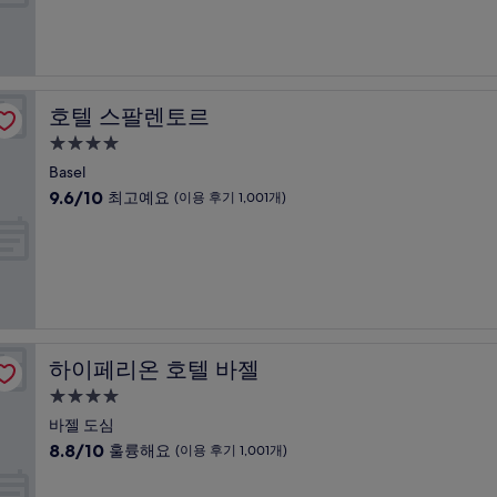
점
개)
시
중
설
8.8
점,
훌
륭
호텔 스팔렌토르
호텔 스팔렌토르
해
요,
4.0
(이
성
Basel
용
급
10
9.6/10
최고예요
(이용 후기 1,001개)
후
숙
점
기
만
박
1,003
점
개)
시
중
설
9.6
점,
최
고
하이페리온 호텔 바젤
하이페리온 호텔 바젤
예
요,
4.0
(이
성
바젤 도심
용
급
10
8.8/10
훌륭해요
(이용 후기 1,001개)
후
숙
점
기
만
박
1,001