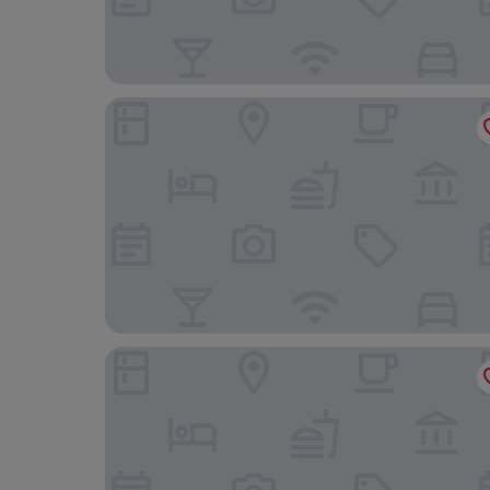
이센셜 바이 도린트 바젤 시티
슈타이넨샨체 차밍 시티 & 가든 호텔