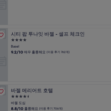
기
만
박
859
점
개)
시
중
설
9.6
점,
최
고
시티 팝 투나잇 바젤 - 셀프 체크인
시티 팝 투나잇 바젤 - 셀프 체크인
예
요,
4.0
(이
성
Basel
용
급
10
9.2/10
매우 훌륭해요
(이용 후기 762개)
후
숙
점
기
만
박
735
점
개)
시
중
설
9.2
점,
매
우
바젤 메리어트 호텔
바젤 메리어트 호텔
훌
륭
4.5
해
성
바젤 도심
요,
급
10
8.8/10
훌륭해요
(이용 후기 706개)
(이