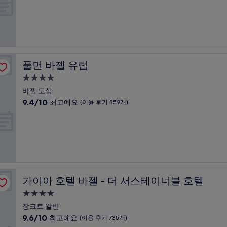
만
박
후
점
기
시
중
1,001
설
9.6
개)
점,
최
고
풀먼 바젤 유럽
풀먼 바젤 유럽
예
요,
4.0
(이
성
바젤 도심
용
급
10
9.4/10
최고예요
(이용 후기 859개)
후
숙
점
기
만
박
837
점
개)
시
중
설
9.4
점,
최
고
가이아 호텔 바젤 - 더 서스테이너블 호텔
가이아 호텔 바젤 - 더 서스테이너블 호텔
예
요,
4.0
(이
성
장크트 알반
용
급
10
9.6/10
최고예요
(이용 후기 735개)
후
숙
점