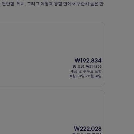
 편안함, 위치, 그리고 여행객 경험 면에서 꾸준히 높은 만
현
₩192,834
재
총 요금: ₩214,958
요
세금 및 수수료 포함
금
8월 30일 ~ 8월 31일
₩192,834
현
₩222,028
재