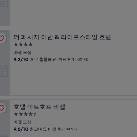
만
박
후
점
기
시
중
1,001
설
9.4
개)
점,
최
고
더 패시지 어반 & 라이프스타일 호텔
더 패시지 어반 & 라이프스타일 호텔
예
요,
4.0
(이
성
바젤 도심
용
급
10
9.2/10
매우 훌륭해요
(이용 후기 1,001개)
후
숙
점
기
만
박
976
점
개)
시
중
설
9.2
점,
매
우
호텔 마트호프 바젤
호텔 마트호프 바젤
훌
륭
4.5
해
성
바젤 도심
요,
급
10
9.6/10
최고예요
(이용 후기 837개)
(이
숙
점
용