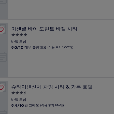
점
개)
시
중
설
8.8
점,
훌
륭
이센셜 바이 도린트 바젤 시티
이센셜 바이 도린트 바젤 시티
해
요,
4.0
(이
성
바젤 도심
용
급
10
9.0/10
매우 훌륭해요
(이용 후기 1,001개)
후
숙
점
기
만
박
1,001
점
개)
시
중
설
9.0
점,
매
우
슈타이넨샨체 차밍 시티 & 가든 호텔
슈타이넨샨체 차밍 시티 & 가든 호텔
훌
륭
3.5
해
성
바젤 도심
요,
급
10
9.4/10
최고예요
(이용 후기 976개)
(이
숙
점
용