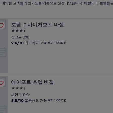
숙박을 예약한 고객들의 인기도를 기준으로 선정되었습니다. 바젤의 이 호텔들은
호텔 슈바이처호프 바셀
호텔 슈바이처호프 바셀
3.5
성
장크트 알반
급
10
9.4/10
최고예요
(이용 후기 1,008개)
숙
점
만
박
점
시
중
설
9.4
점,
최
고
에어포트 호텔 바젤
에어포트 호텔 바젤
예
요,
3.5
(이
성
세인트 요한
용
급
10
8.8/10
훌륭해요
(이용 후기 1,003개)
후
숙
점
기
만
박
1,008