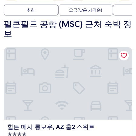
추천
요금(낮은 가격순)
팰콘필드 공항 (MSC) 근처 숙박 정
보
힐튼 메사 롱보우, AZ 홈2 스위트
힐튼 메사 롱보우, AZ 홈2 스위트
힐튼 메사 롱보우, AZ 홈2 스위트
4.0