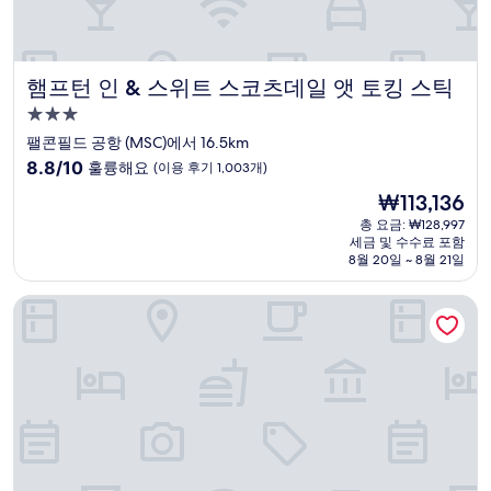
햄프턴 인 & 스위트 스코츠데일 앳 토킹 스틱
햄프턴 인 & 스위트 스코츠데일 앳 토킹 스틱
3.0
성
팰콘필드 공항 (MSC)에서 16.5km
급
10
8.8/10
훌륭해요
(이용 후기 1,003개)
숙
점
현
₩113,136
만
박
재
점
총 요금: ₩128,997
시
요
세금 및 수수료 포함
중
설
금
8월 20일 ~ 8월 21일
8.8
₩113,136
점,
트루 바이 힐튼 스코츠데일 솔트 리버
훌
륭
해
요,
(이
용
후
기
1,003
개)