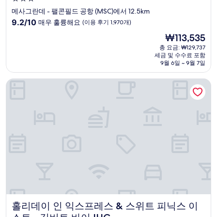
성
메사그란데 - 팰콘필드 공항 (MSC)에서 12.5km
급
10
9.2/10
매우 훌륭해요
(이용 후기 1,970개)
숙
점
현
₩113,535
만
박
재
점
총 요금: ₩129,737
시
요
세금 및 수수료 포함
중
설
금
9월 6일 ~ 9월 7일
9.2
₩113,535
점,
홀리데이 인 익스프레스 & 스위트 피닉스 이스트 - 길버트 바이 
매
우
훌
륭
해
요,
(이
용
후
기
1,970
개)
홀리데이 인 익스프레스 & 스위트 피닉스 이스트 - 길버트 바이
홀리데이 인 익스프레스 & 스위트 피닉스 이