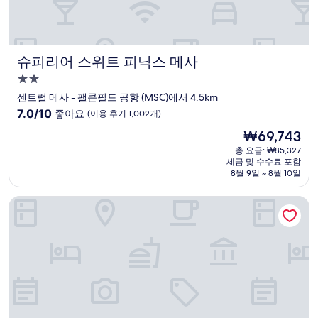
슈피리어 스위트 피닉스 메사
슈피리어 스위트 피닉스 메사
2.0
성
센트럴 메사 - 팰콘필드 공항 (MSC)에서 4.5km
급
10
7.0/10
좋아요
(이용 후기 1,002개)
숙
점
현
₩69,743
만
박
재
점
총 요금: ₩85,327
시
요
세금 및 수수료 포함
중
설
금
8월 9일 ~ 8월 10일
7.0
₩69,743
점,
베스트 웨스턴 슈퍼스티션 스프링스 인
좋
아
요,
(이
용
후
기
1,002
개)