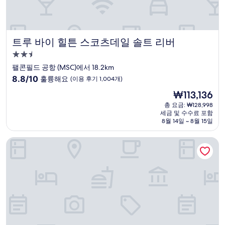
트루 바이 힐튼 스코츠데일 솔트 리버
트루 바이 힐튼 스코츠데일 솔트 리버
2.5
성
팰콘필드 공항 (MSC)에서 18.2km
급
10
8.8/10
훌륭해요
(이용 후기 1,004개)
숙
점
현
₩113,136
만
박
재
점
총 요금: ₩128,998
시
요
세금 및 수수료 포함
중
설
금
8월 14일 ~ 8월 15일
8.8
₩113,136
점,
슈피리어 스위트 피닉스 메사
훌
륭
해
요,
(이
용
후
기
1,004
개)