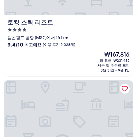
토킹 스틱 리조트
토킹 스틱 리조트
4.0
성
팰콘필드 공항 (MSC)에서 16.1km
급
10
9.4/10
최고예요
(이용 후기 5,028개)
숙
점
현
₩167,816
만
박
재
점
총 요금: ₩231,482
시
요
세금 및 수수료 포함
중
설
금
8월 31일 ~ 9월 1일
9.4
₩167,816
점,
홀리데이 인, 피닉스-메사/챈들러, IHG 제공
최
고
예
요,
(이
용
후
기
5,028
개)