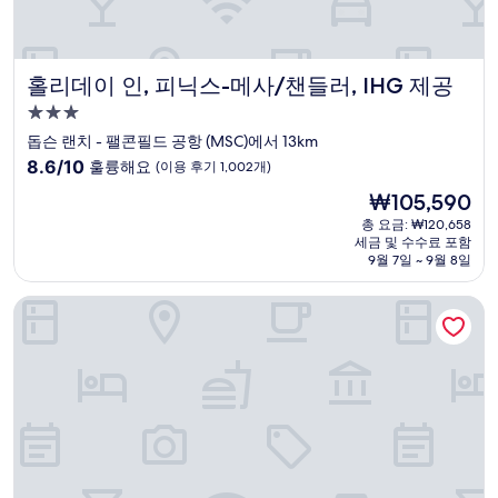
홀리데이 인, 피닉스-메사/챈들러, IHG 제공
홀리데이 인, 피닉스-메사/챈들러, IHG 제공
3.0
성
돕슨 랜치 - 팰콘필드 공항 (MSC)에서 13km
급
10
8.6/10
훌륭해요
(이용 후기 1,002개)
숙
점
현
₩105,590
만
박
재
점
총 요금: ₩120,658
시
요
세금 및 수수료 포함
중
설
금
9월 7일 ~ 9월 8일
8.6
₩105,590
점,
햄프턴 인 & 스위트 스코츠데일 앳 토킹 스틱
훌
륭
해
요,
(이
용
후
기
1,002
개)