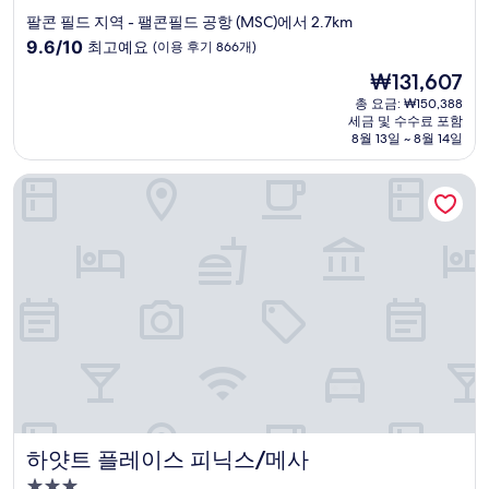
성
팔콘 필드 지역 - 팰콘필드 공항 (MSC)에서 2.7km
급
10
9.6/10
최고예요
(이용 후기 866개)
숙
점
현
₩131,607
만
박
재
점
총 요금: ₩150,388
시
요
세금 및 수수료 포함
중
설
금
8월 13일 ~ 8월 14일
9.6
₩131,607
점,
하얏트 플레이스 피닉스/메사
최
고
예
요,
(이
용
후
기
866
개)
하얏트 플레이스 피닉스/메사
하얏트 플레이스 피닉스/메사
3.0