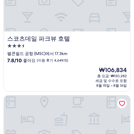
기
12
개)
스코츠데일 파크뷰 호텔
스코츠데일 파크뷰 호텔
3.5
성
팰콘필드 공항 (MSC)에서 17.3km
급
10
7.8/10
좋아요
(이용 후기 4,649개)
숙
점
현
₩106,834
만
박
재
점
총 요금: ₩130,282
시
요
세금 및 수수료 포함
중
설
금
8월 15일 ~ 8월 16일
7.8
₩106,834
점,
스튜디오레즈 바이 메리어트 메사
좋
아
요,
(이
용
후
기