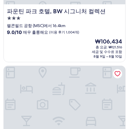
파운틴 파크 호텔, BW 시그니처 컬렉션
파운틴 파크 호텔, BW 시그니처 컬렉션
3.0
성
팰콘필드 공항 (MSC)에서 16.4km
급
10
9.0/10
매우 훌륭해요
(이용 후기 1,004개)
숙
점
현
₩106,434
만
박
재
점
총 요금: ₩121,516
시
요
세금 및 수수료 포함
중
설
금
8월 9일 ~ 8월 10일
9.0
₩106,434
점,
소네스타 셀렉트 스코츠데일 - 메이요 클리닉 캠퍼스
매
우
훌
륭
해
요,
(이
용
후
기
1,004
개)