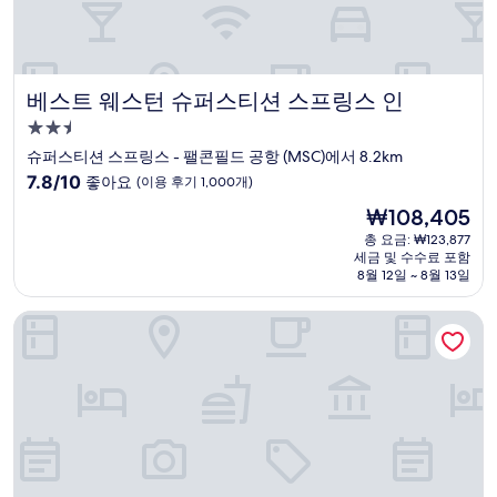
베스트 웨스턴 슈퍼스티션 스프링스 인
베스트 웨스턴 슈퍼스티션 스프링스 인
2.5
성
슈퍼스티션 스프링스 - 팰콘필드 공항 (MSC)에서 8.2km
급
10
7.8/10
좋아요
(이용 후기 1,000개)
숙
점
현
₩108,405
만
박
재
점
총 요금: ₩123,877
시
요
세금 및 수수료 포함
중
설
금
8월 12일 ~ 8월 13일
7.8
₩108,405
점,
아데로 스코츠데일 리조트, 오토그래프 컬렉션
좋
아
요,
(이
용
후
기
1,000
개)