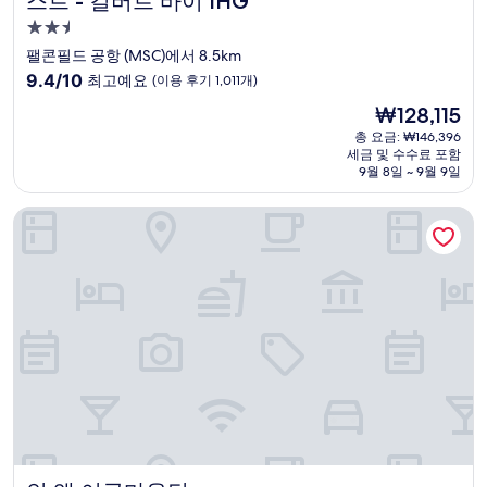
스트 - 길버트 바이 IHG
2.5
성
팰콘필드 공항 (MSC)에서 8.5km
급
10
9.4/10
최고예요
(이용 후기 1,011개)
숙
점
현
₩128,115
만
박
재
점
총 요금: ₩146,396
시
요
세금 및 수수료 포함
중
설
금
9월 8일 ~ 9월 9일
9.4
₩128,115
점,
인 앳 이글마운틴
최
고
예
요,
(이
용
후
기
1,011
개)