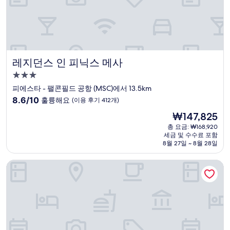
후
기
1,006
개)
레지던스 인 피닉스 메사
레지던스 인 피닉스 메사
3.0
성
피에스타 - 팰콘필드 공항 (MSC)에서 13.5km
급
10
8.6/10
훌륭해요
(이용 후기 412개)
숙
점
현
₩147,825
만
박
재
점
총 요금: ₩168,920
시
요
세금 및 수수료 포함
중
설
금
8월 27일 ~ 8월 28일
8.6
₩147,825
점,
더 233 스위트 언스크립티드 바이 하얏트
훌
륭
해
요,
(이
용
후
기