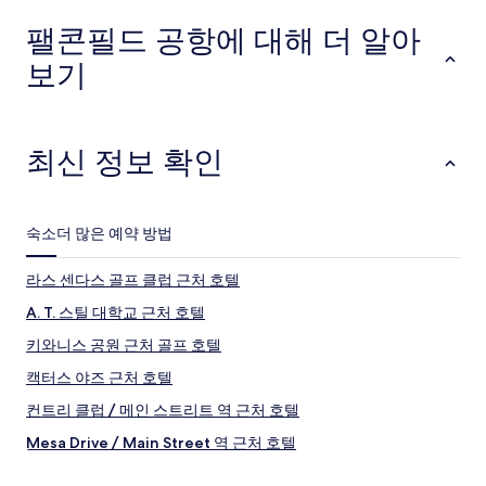
시
약
급
설
가
숙
팰콘필드 공항에 대해 더 알아
능
박
여
시
보기
부
설
는
변
경
최신 정보 확인
될
수
있
으
숙소
더 많은 예약 방법
며,
추
가
라스 센다스 골프 클럽 근처 호텔
약
A. T. 스틸 대학교 근처 호텔
관
이
키와니스 공원 근처 골프 호텔
적
용
캑터스 야즈 근처 호텔
될
컨트리 클럽 / 메인 스트리트 역 근처 호텔
수
있
Mesa Drive / Main Street 역 근처 호텔
습
니
프라미스 병원 근처 호텔