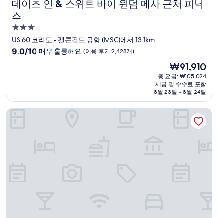
데이즈 인 & 스위트 바이 윈덤 메사 근처 피닉스
데이즈 인 & 스위트 바이 윈덤 메사 근처 피닉
스
3.0
성
US 60 코리도 - 팰콘필드 공항 (MSC)에서 13.1km
급
10
9.0/10
매우 훌륭해요
(이용 후기 2,428개)
숙
점
현
₩91,910
만
박
재
점
총 요금: ₩105,024
시
요
세금 및 수수료 포함
중
설
금
8월 23일 ~ 8월 24일
9.0
₩91,910
점,
델타 호텔 바이 메리어트 피닉스 메사
매
우
훌
륭
해
요,
(이
용
후
기
2,428
개)