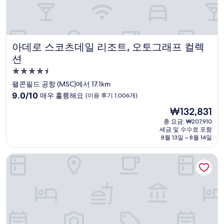
아데로 스코츠데일 리조트, 오토그래프 컬렉션
아데로 스코츠데일 리조트, 오토그래프 컬렉
션
4.5
성
팰콘필드 공항 (MSC)에서 17.1km
급
10
9.0/10
매우 훌륭해요
(이용 후기 1,006개)
숙
점
현
₩132,831
만
박
재
점
총 요금: ₩207,910
시
요
세금 및 수수료 포함
중
설
금
8월 13일 ~ 8월 14일
9.0
₩132,831
점,
레지던스 인 피닉스 메사
매
우
훌
륭
해
요,
(이
용