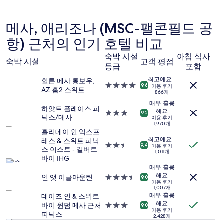
지
기
난
18
24
개)
메사, 애리조나 (MSC-팰콘필드 공
시
간
항) 근처의 인기 호텔 비교
이
내
숙박 시설
아침 식사
숙박 시설
고객 평점
성
등급
포함
인
최고예요
2
힐튼 메사 롱보우,
4.0
9.6
이용 후기
명
AZ 홈2 스위트
866개
성
1
급
매우 훌륭
박
하얏트 플레이스 피
해요
숙
3.0
9.2
기
닉스/메사
이용 후기
박
성
준
1,970개
시
급
홀리데이 인 익스프
최
설
숙
최고예요
레스 & 스위트 피닉
저
2.5
9.4
이용 후기
박
스 이스트 - 길버트
가
1,011개
성
시
바이 IHG
입
급
설
매우 훌륭
니
숙
해요
인 앳 이글마운틴
3.5
다.
9.0
박
이용 후기
성
요
1,007개
시
급
금
매우 훌륭
데이즈 인 & 스위트
설
숙
해요
과
바이 윈덤 메사 근처
3.0
9.0
이용 후기
박
예
피닉스
성
2,428개