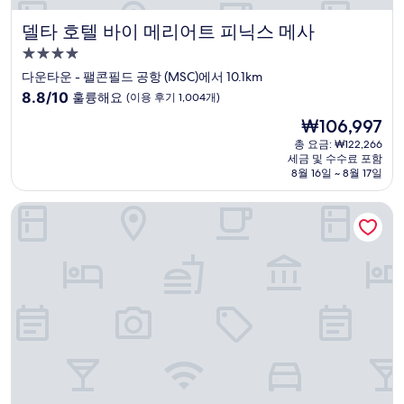
델타 호텔 바이 메리어트 피닉스 메사
델타 호텔 바이 메리어트 피닉스 메사
4.0
성
다운타운 - 팰콘필드 공항 (MSC)에서 10.1km
급
10
8.8/10
훌륭해요
(이용 후기 1,004개)
숙
점
현
₩106,997
만
박
재
점
총 요금: ₩122,266
시
요
세금 및 수수료 포함
중
설
금
8월 16일 ~ 8월 17일
8.8
₩106,997
점,
파운틴 파크 호텔, BW 시그니처 컬렉션
훌
륭
해
요,
(이
용
후
기
1,004
개)