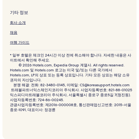
스코츠데일의 3성급 호텔
기타 정보
스코츠데일의 5성급 호텔
회사 소개
스코츠데일의 가족 여행 호텔
채용
스코츠데일의 골프 호텔
여행 가이드
스코츠데일의 스파가 있는 리조트 및 호텔
파라다이스 밸리의 수영장이 있는 호텔
* 일부 호텔은 체크인 24시간 이상 전에 취소해야 합니다. 자세한 내용은 사
이트에서 확인해 주세요.
파라다이스 밸리의 피트니스 센터가 있는 호텔
© 2026 Hotels.com, Expedia Group 계열사. All rights reserved.
Hotels.com 및 Hotels.com 로고는 미국 및/또는 다른 국가에서
파라다이스 밸리의 반려동물 동반 가능 호텔
Hotels.com, LP의 상표 또는 등록 상표입니다. 기타 모든 상표는 해당 소유
권자의 자산입니다.
파라다이스 밸리의 럭셔리 호텔
분쟁 해결: 전화: 82-3480-0145, 이메일: CS@koreasupport.hotels.com
트래블파트너익스체인지코리아 주식회사. 사업자등록번호: 821-88-01025
파라다이스 밸리의 3성급 호텔
익스피디아트래블코리아 주식회사, 서울특별시 종로구 종로5길 7(청진동).
사업자등록번호: 724-86-00245.
파라다이스 밸리의 5성급 호텔
관광사업자등록번호: 제2016-000008호, 통신판매업신고번호: 2015-서울
파라다이스 밸리의 로맨틱 호텔
종로-1091, 대표이사: 정경륜
파라다이스 밸리의 비즈니스 호텔
파라다이스 밸리의 가족 여행 호텔
파라다이스 밸리의 골프 호텔