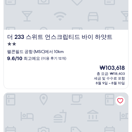
412
개)
더 233 스위트 언스크립티드 바이 하얏트
더 233 스위트 언스크립티드 바이 하얏트
2.0
성
팰콘필드 공항 (MSC)에서 10km
급
10
9.6/10
최고예요
(이용 후기 12개)
숙
점
현
₩103,618
만
박
재
점
총 요금: ₩118,403
시
요
세금 및 수수료 포함
중
설
금
8월 9일 ~ 8월 10일
9.6
₩103,618
점,
스코츠데일 파크뷰 호텔
최
고
예
요,
(이
용
후