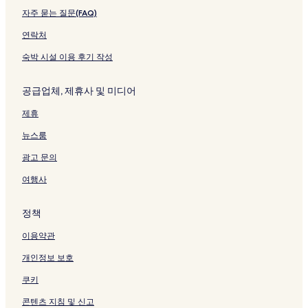
자주 묻는 질문(FAQ)
템피의 3성급 호텔
템피의 4성급 호텔
연락처
템피의 가족 여행 호텔
숙박 시설 이용 후기 작성
피닉스의 주차 가능 호텔
공급업체, 제휴사 및 미디어
피닉스의 주방이 있는 호텔
제휴
피닉스의 모텔
뉴스룸
피닉스의 성소수자 환영 호텔
광고 문의
스코츠데일의 피트니스 센터가 있는 호텔
스코츠데일의 무료 아침 식사 제공 호텔
여행사
스코츠데일의 주방이 있는 호텔
정책
스코츠데일의 아파트
이용약관
스코츠데일의 아파트식 호텔
개인정보 보호
스코츠데일의 리조트
쿠키
스코츠데일의 저렴한 호텔
콘텐츠 지침 및 신고
스코츠데일의 럭셔리 호텔