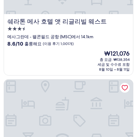
쉐라톤 메사 호텔 앳 리글리빌 웨스트
쉐라톤 메사 호텔 앳 리글리빌 웨스트
3.5
성
메사그란데 - 팰콘필드 공항 (MSC)에서 14.1km
급
10
8.6/10
훌륭해요
(이용 후기 1,001개)
숙
점
현
₩121,076
만
박
재
점
총 요금: ₩138,354
시
요
세금 및 수수료 포함
중
설
금
8월 10일 ~ 8월 11일
8.6
₩121,076
점,
토킹 스틱 리조트
훌
륭
해
요,
(이
용
후
기
1,001
개)