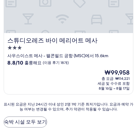
4,649
개)
스튜디오레즈 바이 메리어트 메사
스튜디오레즈 바이 메리어트 메사
3.0
성
사우스이스트 메사 - 팰콘필드 공항 (MSC)에서 15.6km
급
10
8.8/10
훌륭해요
(이용 후기 18개)
숙
점
현
₩99,958
만
박
재
점
총 요금: ₩114,221
시
요
세금 및 수수료 포함
중
설
금
8월 16일 ~ 8월 17일
8.8
₩99,958
점,
훌
표
표시된 요금은 지난 24시간 이내 성인 2명 1박 기준 최저가입니다. 요금과 예약 가
륭
능 여부는 변경될 수 있으며, 추가 약관이 적용될 수 있습니다.
시
해
된
요,
요
숙박 시설 모두 보기
(이
금
용
은
후