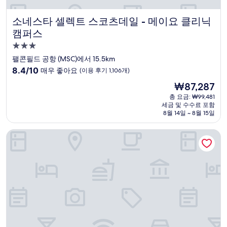
소네스타 셀렉트 스코츠데일 - 메이요 클리닉 캠퍼스
소네스타 셀렉트 스코츠데일 - 메이요 클리닉
캠퍼스
3.0
성
팰콘필드 공항 (MSC)에서 15.5km
급
10
8.4/10
매우 좋아요
(이용 후기 1,106개)
숙
점
현
₩87,287
만
박
재
점
총 요금: ₩99,481
시
요
세금 및 수수료 포함
중
설
금
8월 14일 ~ 8월 15일
8.4
₩87,287
점,
쉐라톤 메사 호텔 앳 리글리빌 웨스트
매
우
좋
아
요,
(이
용
후
기
1,106
개)