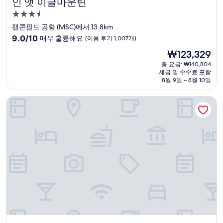
인 앳 이글마운틴
인 앳 이글마운틴
3.5
성
팰콘필드 공항 (MSC)에서 13.8km
급
10
9.0/10
매우 훌륭해요
(이용 후기 1,007개)
숙
점
현
₩123,329
만
박
재
점
총 요금: ₩140,804
시
요
세금 및 수수료 포함
중
설
금
8월 9일 ~ 8월 10일
9.0
₩123,329
점,
데이즈 인 & 스위트 바이 윈덤 메사 근처 피닉스
매
우
훌
륭
해
요,
(이
용
후
기
1,007
개)