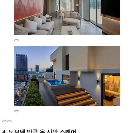
4. 노보텔 방콕 온 시암 스퀘어