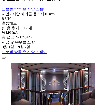
노보텔 방콕 온 시암 스퀘어
시암 - 시암 파라곤 몰에서 0.3km
8.6/10
훌륭해요
(이용 후기 1,008개)
₩149,043
총 요금: ₩175,423
세금 및 수수료 포함
9월 1일 ~ 9월 2일
노보텔 방콕 온 시암 스퀘어