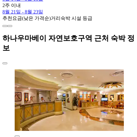
2주 이내
8월 21일 - 8월 23일
추천
요금(낮은 가격순)
거리
숙박 시설 등급
하나우마베이 자연보호구역 근처 숙박 정
보