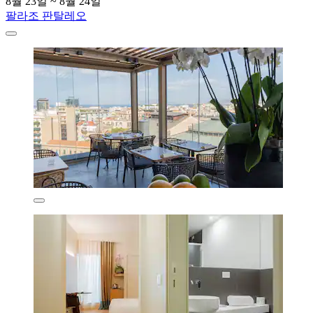
8월 23일 ~ 8월 24일
팔라조 판탈레오