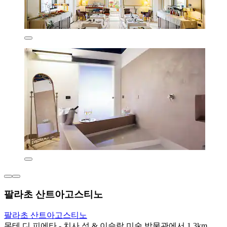
팔라초 산트아고스티노
팔라초 산트아고스티노
몬테 디 피에타 - 치사 성 & 이슬람 미술 박물관에서 1.3km