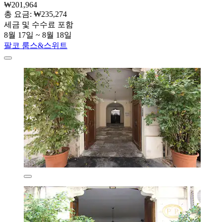
₩201,964
총 요금: ₩235,274
세금 및 수수료 포함
8월 17일 ~ 8월 18일
팔코 룸스&스위트