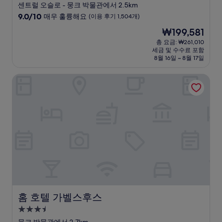
성
센트럴 오슬로 - 뭉크 박물관에서 2.5km
급
10
9.0/10
매우 훌륭해요
(이용 후기 1,504개)
숙
점
현
₩199,581
만
박
재
점
총 요금: ₩261,010
시
요
세금 및 수수료 포함
중
설
금
8월 16일 ~ 8월 17일
9.0
₩199,581
점,
홈 호텔 가벨스후스
매
우
훌
륭
해
요,
(이
용
후
기
1,504
개)
홈 호텔 가벨스후스
홈 호텔 가벨스후스
3.5
성