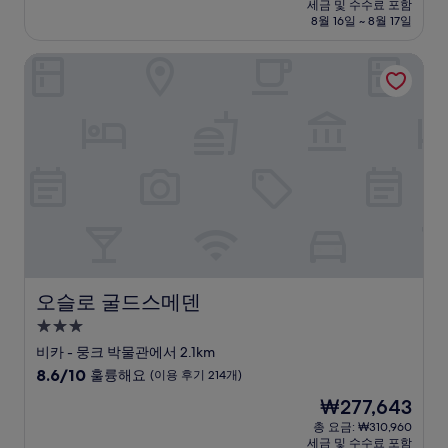
요
세금 및 수수료 포함
중
설
금
8월 16일 ~ 8월 17일
8.8
₩282,080
점,
오슬로 굴드스메덴
훌
륭
해
요,
(이
용
후
기
196
개)
오슬로 굴드스메덴
오슬로 굴드스메덴
3.0
성
비카 - 뭉크 박물관에서 2.1km
급
10
8.6/10
훌륭해요
(이용 후기 214개)
숙
점
현
₩277,643
만
박
재
점
총 요금: ₩310,960
시
요
세금 및 수수료 포함
중