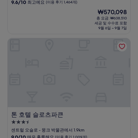
급
10
9.6/10
최고예요
(이용 후기 1,464개)
숙
점
현
₩570,098
만
박
재
점
총 요금: ₩638,510
시
요
세금 및 수수료 포함
중
설
금
9월 6일 ~ 9월 7일
9.6
₩570,098
점,
톤 호텔 슬로츠파큰
최
고
예
요,
(이
용
후
기
1,464
개)
톤 호텔 슬로츠파큰
톤 호텔 슬로츠파큰
3.5
성
센트럴 오슬로 - 뭉크 박물관에서 1.9km
급
10
9.0/10
매우 훌륭해요
(이용 후기 1,009개)