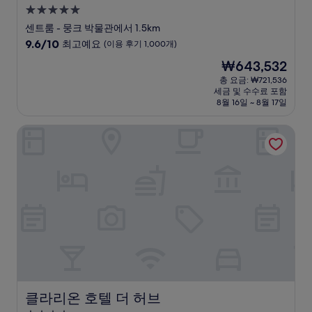
5.0
성
센트룸 - 뭉크 박물관에서 1.5km
급
10
9.6/10
최고예요
(이용 후기 1,000개)
숙
점
현
₩643,532
만
박
재
점
총 요금: ₩721,536
시
요
세금 및 수수료 포함
중
설
금
8월 16일 ~ 8월 17일
9.6
₩643,532
점,
클라리온 호텔 더 허브
최
고
예
요,
(이
용
후
기
1,000
개)
클라리온 호텔 더 허브
클라리온 호텔 더 허브