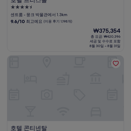
호텔 브리스톨
4.5
성
센트룸 - 뭉크 박물관에서 1.3km
급
10
9.6/10
최고예요
(이용 후기 1,198개)
숙
점
현
₩375,354
만
박
재
점
총 요금: ₩420,396
시
요
세금 및 수수료 포함
중
설
금
8월 30일 ~ 8월 31일
9.6
₩375,354
점,
호텔 콘티넨탈
최
고
예
요,
(이
용
후
기
1,198
개)
호텔 콘티넨탈
호텔 콘티넨탈