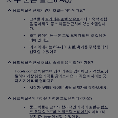
관
이
적
뭉크 박물관 근처의 인기 호텔은 어디인가요?
용
고객들이
클라리온 호텔 오슬로
에서의 숙박 경험
될
을 좋아해요. 뭉크 박물관 근처에 있는 호텔입니
수
다.
있
습
또한 평점이 높은
톤 호텔 오페라
도 단 몇 걸음 거
니
리에 있어요.
다.
이 지역에서는 824개의 호텔, 휴가용 주택 등에서
선택할 수 있어요.
뭉크 박물관 근처 호텔의 숙박 비용은 얼마인가요?
Hotels.com을 방문하여 검색 기준을 입력하고 가격별로 정
렬하여 가장 낮은 가격을 찾아보세요. 가격은 떠나려는 곳
과 시기에 따라 달라져요.
시작가: ₩188,780의 1박당 최저가를 찾아보세요.
뭉크 박물관에 가까운 저렴한 호텔은 어디인가요?
뭉크 박물관 근처의 합리적인 가격의 호텔은
컴포
트 호텔 익스프레스 센트럴 스테이션
이며 바/라
운지 1개 등을 이용할 수 있어요.