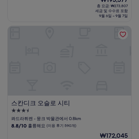
만
박
재
점
총 요금: ₩273,807
시
요
세금 및 수수료 포함
중
설
금
9월 6일 ~ 9월 7일
9.0
₩195,577
점,
스칸디크 오슬로 시티
매
우
훌
륭
해
요,
(이
용
후
기
549
개)
스칸디크 오슬로 시티
스칸디크 오슬로 시티
3.5
성
콰드라튀렌 - 뭉크 박물관에서 0.8km
급
10
8.8/10
훌륭해요
(이용 후기 590개)
숙
점
현
₩172,045
만
박