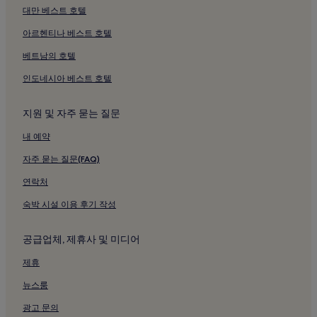
에케베르그 조각공원 근처 호텔
대만 베스트 호텔
노르웨이언 스카우트 박물관 근처 호텔
아르헨티나 베스트 호텔
노르웨이언 씨어터 근처 호텔
베트남의 호텔
샤 누와르 극장 근처 호텔
인도네시아 베스트 호텔
영화 박물관 근처 호텔
지원 및 자주 묻는 질문
프랭클린 D. 루스벨트 기념상 근처 호텔
내 예약
성 울라프 대성당 근처 호텔
감레비엔 교회 근처 호텔
자주 묻는 질문(FAQ)
트리니티 교회 근처 호텔
연락처
센트럴 자메 모스크 근처 호텔
숙박 시설 이용 후기 작성
오슬로의 수영장이 있는 호텔
공급업체, 제휴사 및 미디어
오슬로의 주차 가능 호텔
제휴
오슬로의 피트니스 센터가 있는 호텔
뉴스룸
오슬로의 무료 아침 식사 제공 호텔
오슬로의 주방이 있는 호텔
광고 문의