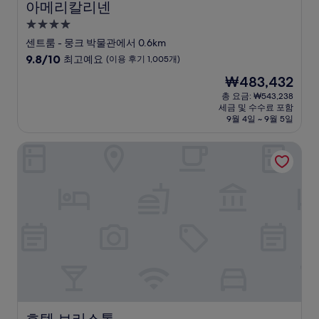
아메리칼리넨
아메리칼리넨
4.0
성
센트룸 - 뭉크 박물관에서 0.6km
급
10
9.8/10
최고예요
(이용 후기 1,005개)
숙
점
현
₩483,432
만
박
재
점
총 요금: ₩543,238
시
요
세금 및 수수료 포함
중
설
금
9월 4일 ~ 9월 5일
9.8
₩483,432
점,
호텔 브리스톨
최
고
예
요,
(이
용
후
기
1,005
개)
호텔 브리스톨