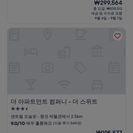
현
₩299,564
만
박
재
점
총 요금: ₩335,512
시
요
세금 및 수수료 포함
중
설
금
9월 6일 ~ 9월 7일
9.0
₩299,564
점,
더 아파트먼트 컴퍼니 - 더 스위트
매
우
훌
륭
해
요,
(이
용
후
기
147
개)
더 아파트먼트 컴퍼니 - 더 스위트
더 아파트먼트 컴퍼니 - 더 스위트
3.5
성
센트럴 오슬로 - 뭉크 박물관에서 2.5km
급
10
9.0/10
매우 훌륭해요
(이용 후기 549개)
숙
점
현
₩195,577