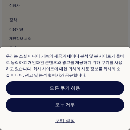
오슬로의 반려동물 동반 가능 호텔
여행사
오슬로의 호스텔
정책
오슬로의 아파트
이용약관
오슬로의 아파트식 호텔
개인정보 보호
오슬로의 게스트하우스
쿠키
오슬로의 저렴한 호텔
우리는 소셜 미디어 기능의 제공과 데이터 분석 및 본 사이트가 올바
오슬로의 2성급 호텔
콘텐츠 지침 및 신고
로 동작하고 개인화된 콘텐츠와 광고를 제공하기 위해 쿠키를 사용
오슬로의 3성급 호텔
하고 있습니다. 회사 사이트에 대한 귀하의 사용 정보를 회사의 소
기타 정보
오슬로의 4성급 호텔
셜 미디어, 광고 및 분석 협력사와 공유합니다.
회사 소개
오슬로의 5성급 호텔
모든 쿠키 허용
채용
오슬로의 비즈니스 호텔
여행 가이드
오슬로의 해변 호텔
모두 거부
오슬로의 가족 여행 호텔
* 일부 호텔은 체크인 24시간 이상 전에 취소해야 합니다. 자세한 내용은 사
이트에서 확인해 주세요.
오슬로의 골프 호텔
쿠키 설정
© 2026 Hotels.com, Expedia Group 계열사. All rights reserved.
Hotels.com 및 Hotels.com 로고는 미국 및/또는 다른 국가에서
오슬로의 스파가 있는 리조트 및 호텔