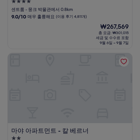
4.0
성
센트룸 - 뭉크 박물관에서 0.8km
급
10
9.0/10
매우 훌륭해요
(이용 후기 4,811개)
숙
점
현
₩267,569
만
박
재
점
총 요금: ₩301,015
시
요
세금 및 수수료 포함
중
설
금
9월 6일 ~ 9월 7일
9.0
₩267,569
점,
마야 아파트먼트 - 칼 베르너
매
우
훌
륭
해
요,
(이
용
후
기
4,811
개)
마야 아파트먼트 - 칼 베르너
마야 아파트먼트 - 칼 베르너
2.0