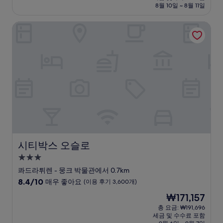
설
금
8월 10일 ~ 8월 11일
8.6
₩277,643
점,
시티박스 오슬로
훌
륭
해
요,
(이
용
후
기
214
개)
시티박스 오슬로
시티박스 오슬로
3.0
성
콰드라튀렌 - 뭉크 박물관에서 0.7km
급
10
8.4/10
매우 좋아요
(이용 후기 3,600개)
숙
점
현
₩171,157
만
박
재
점
총 요금: ₩191,696
시
요
세금 및 수수료 포함
중
금