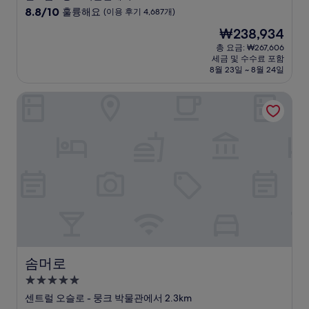
급
10
8.8/10
훌륭해요
(이용 후기 4,687개)
숙
점
현
₩238,934
만
박
재
점
총 요금: ₩267,606
시
요
세금 및 수수료 포함
중
설
금
8월 23일 ~ 8월 24일
8.8
₩238,934
점,
솜머로
훌
륭
해
요,
(이
용
후
기
4,687
개)
솜머로
솜머로
5.0
성
센트럴 오슬로 - 뭉크 박물관에서 2.3km