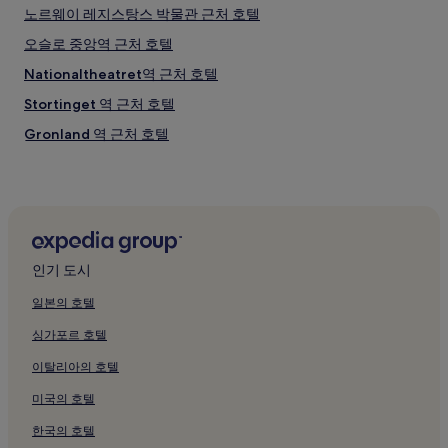
노르웨이 레지스탕스 박물관 근처 호텔
오슬로 중앙역 근처 호텔
Nationaltheatret역 근처 호텔
Stortinget 역 근처 호텔
Gronland 역 근처 호텔
칼 요한 게이트 근처 호텔
오슬로 시티 쇼핑센터 근처 호텔
오슬로 스펙트럼 근처 호텔
록펠러 뮤직홀 근처 호텔
인기 도시
Dronningens Gate 트램역 근처 호텔
일본의 호텔
Oslo Hospital 경전철역 근처 호텔
싱가포르 호텔
튤린로카 경전철역 근처 호텔
이탈리아의 호텔
Hausmanns Gate 역 근처 호텔
미국의 호텔
오슬로 관광안내소 근처 호텔
한국의 호텔
도가 노르웨이언 디자인 앤 아키텍처 센터 근처 호텔