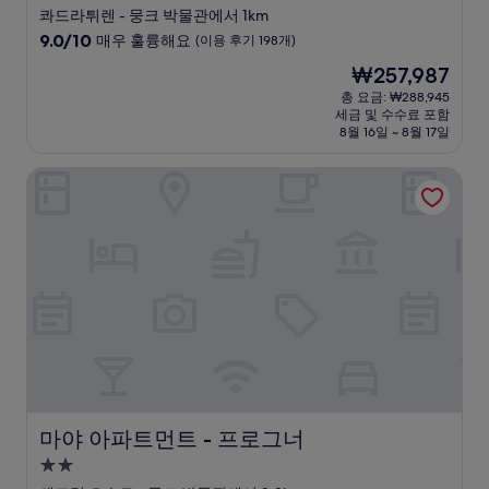
성
콰드라튀렌 - 뭉크 박물관에서 1km
급
10
9.0/10
매우 훌륭해요
(이용 후기 198개)
숙
점
현
₩257,987
만
박
재
점
총 요금: ₩288,945
시
요
세금 및 수수료 포함
중
설
금
8월 16일 ~ 8월 17일
9.0
₩257,987
점,
마야 아파트먼트 - 프로그너
매
우
훌
륭
해
요,
(이
용
후
기
198
개)
마야 아파트먼트 - 프로그너
마야 아파트먼트 - 프로그너
2.0