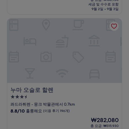
시
요
세금 및 수수료 포함
중
설
금
9월 2일 ~ 9월 3일
8.8
₩167,797
점,
누마 오슬로 할렌
훌
륭
해
요,
(이
용
후
기
38
개)
누마 오슬로 할렌
누마 오슬로 할렌
3.5
성
콰드라튀렌 - 뭉크 박물관에서 0.7km
급
10
8.8/10
훌륭해요
(이용 후기 196개)
숙
점
현
₩282,080
만
박
재
점
총 요금: ₩315,930
시