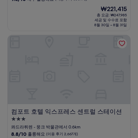
숙
점
현
₩221,415
만
박
재
점
총 요금: ₩247,985
시
요
세금 및 수수료 포함
중
설
금
8월 30일 ~ 8월 31일
9.0
₩221,415
점,
컴포트 호텔 익스프레스 센트럴 스테이션
매
우
훌
륭
해
요,
(이
용
후
기
1,009
개)
컴포트 호텔 익스프레스 센트럴 스테이션
컴포트 호텔 익스프레스 센트럴 스테이션
3.0
성
콰드라튀렌 - 뭉크 박물관에서 0.6km
급
10
8.8/10
훌륭해요
(이용 후기 2,667개)