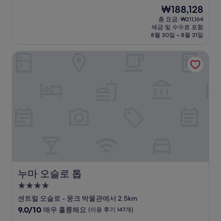
숙
점
현
₩188,128
만
박
재
점
총 요금: ₩211,164
시
요
세금 및 수수료 포함
중
설
금
8월 30일 ~ 8월 31일
8.8
₩188,128
점,
누마 오슬로 톱
훌
륭
해
요,
(이
용
후
기
2,667
개)
누마 오슬로 톱
누마 오슬로 톱
4.0
성
센트럴 오슬로 - 뭉크 박물관에서 2.5km
급
10
9.0/10
매우 훌륭해요
(이용 후기 147개)
숙
점