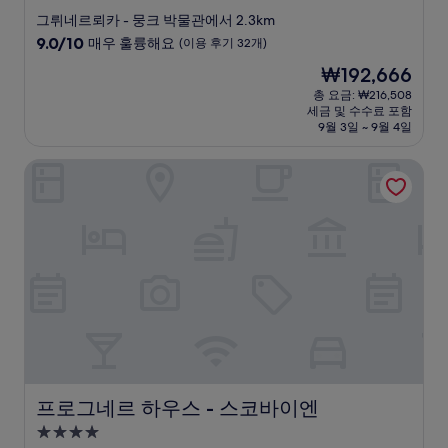
성
그뤼네르뢰카 - 뭉크 박물관에서 2.3km
급
10
9.0/10
매우 훌륭해요
(이용 후기 32개)
숙
점
현
₩192,666
만
박
재
점
총 요금: ₩216,508
시
요
세금 및 수수료 포함
중
설
금
9월 3일 ~ 9월 4일
9.0
₩192,666
점,
프로그네르 하우스 - 스코바이엔
매
우
훌
륭
해
요,
(이
용
후
기
32
개)
프로그네르 하우스 - 스코바이엔
프로그네르 하우스 - 스코바이엔
4.0