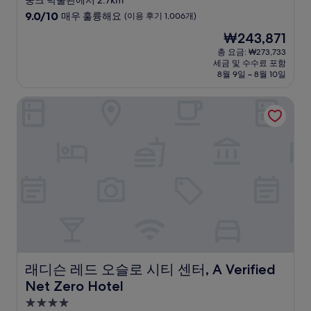
뭉크 박물관에서 2.7km
급
10
9.0/10
매우 훌륭해요
(이용 후기 1,006개)
숙
점
현
₩243,871
만
박
재
점
총 요금: ₩273,733
시
요
세금 및 수수료 포함
중
설
금
8월 9일 ~ 8월 10일
9.0
₩243,871
점,
래디슨 레드 오슬로 시티 센터, A Verified Net Zero Hotel
매
우
훌
륭
해
요,
(이
용
후
기
1,006
개)
래디슨 레드 오슬로 시티 센터, A Verified Net Zero Hotel
래디슨 레드 오슬로 시티 센터, A Verified
Net Zero Hotel
4.0