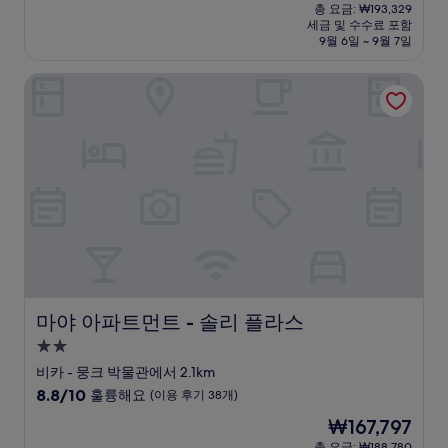
재
점
총 요금: ₩193,329
시
요
세금 및 수수료 포함
중
설
금
9월 6일 ~ 9월 7일
8.8
₩172,045
점,
마야 아파트먼트 - 솔리 플라스
훌
륭
해
요,
(이
용
후
기
590
개)
마야 아파트먼트 - 솔리 플라스
마야 아파트먼트 - 솔리 플라스
2.0
성
비카 - 뭉크 박물관에서 2.1km
급
10
8.8/10
훌륭해요
(이용 후기 38개)
숙
점
현
₩167,797
만
박
재
점
총 요금: ₩188,780