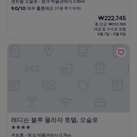
성
센트럴 오슬로 - 뭉크 박물관에서 2.8km
급
10
9.0/10
매우 훌륭해요
(이용 후기 16개)
숙
점
현
₩222,745
만
박
재
점
총 요금: ₩250,588
시
요
세금 및 수수료 포함
중
설
금
8월 7일 ~ 8월 8일
9.0
₩222,745
점,
래디슨 블루 플라자 호텔, 오슬로
매
우
훌
륭
해
요,
(이
용
후
기
16
개)
래디슨 블루 플라자 호텔, 오슬로
래디슨 블루 플라자 호텔, 오슬로
4.0
성
센트룸 - 뭉크 박물관에서 0.7km