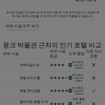
설
9월 6일 ~ 9월 7일
8.4
₩171,157
점,
매
표
표시된 요금은 지난 24시간 이내 성인 2명 1박 기준 최저가입니다. 요금과 예
우
약 가능 여부는 변경될 수 있으며, 추가 약관이 적용될 수 있습니다.
시
좋
된
아
요
숙박 시설 모두 보기
요,
금
(이
은
용
지
후
난
뭉크 박물관 근처의 인기 호텔 비교
기
24
3,600
시
숙박 시설
아침 식사
개)
숙박 시설
고객 평점
간
등급
포함
이
최고예요
내
아메리칼리넨
4.0
9.8
이용 후기
성
1,005개
성
인
급
최고예요
2
숙
호텔 브리스톨
4.5
9.6
이용 후기
명
1,198개
박
성
1
시
급
최고예요
박
설
숙
호텔 콘티넨탈
5.0
9.6
이용 후기
기
1,000개
박
성
준
시
급
매우 훌륭
최
클라리온 호텔 더 허
설
해요
숙
4.0
9.0