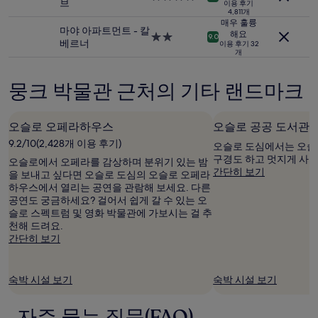
저
브
이용 후기
박
성
가
4,811개
시
급
매우 훌륭
입
마야 아파트먼트 - 칼
설
숙
해요
2.0
9.0
니
베르너
이용 후기 32
박
성
다.
개
시
급
요
설
숙
금
뭉크 박물관 근처의 기타 랜드마크
박
과
시
예
설
약
오슬로 오페라하우스
오슬로 공공 도서관
가
능
9.2/10(2,428개 이용 후기)
오슬로 도심에서는 오슬
여
구경도 하고 멋지게 사
오슬로에서 오페라를 감상하며 분위기 있는 밤
부
간단히 보기
을 보내고 싶다면 오슬로 도심의 오슬로 오페라
는
하우스에서 열리는 공연을 관람해 보세요. 다른
변
공연도 궁금하세요? 걸어서 쉽게 갈 수 있는 오
경
슬로 스펙트럼 및 영화 박물관에 가보시는 걸 추
될
천해 드려요.
수
간단히 보기
있
으
며,
숙박 시설 보기
숙박 시설 보기
추
가
약
자주 묻는 질문(FAQ)