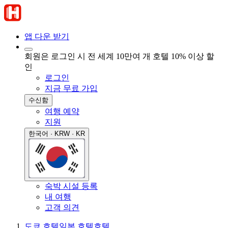
앱 다운 받기
회원은 로그인 시 전 세계 10만여 개 호텔 10% 이상 할
인
로그인
지금 무료 가입
수신함
여행 예약
지원
한국어 · KRW · KR
숙박 시설 등록
내 여행
고객 의견
도쿄 호텔
일본 호텔
호텔