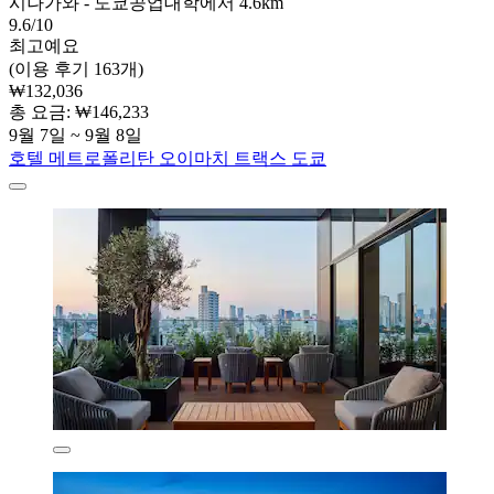
시나가와 - 도쿄공업대학에서 4.6km
9.6/10
최고예요
(이용 후기 163개)
₩132,036
총 요금: ₩146,233
9월 7일 ~ 9월 8일
호텔 메트로폴리탄 오이마치 트랙스 도쿄