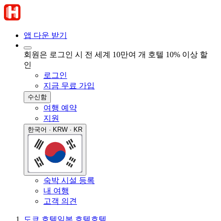
앱 다운 받기
회원은 로그인 시 전 세계 10만여 개 호텔 10% 이상 할
인
로그인
지금 무료 가입
수신함
여행 예약
지원
한국어 · KRW · KR
숙박 시설 등록
내 여행
고객 의견
도쿄 호텔
일본 호텔
호텔