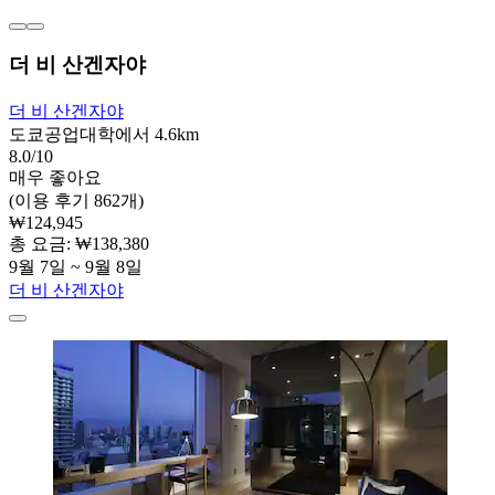
더 비 산겐자야
더 비 산겐자야
도쿄공업대학에서 4.6km
8.0/10
매우 좋아요
(이용 후기 862개)
₩124,945
총 요금: ₩138,380
9월 7일 ~ 9월 8일
더 비 산겐자야