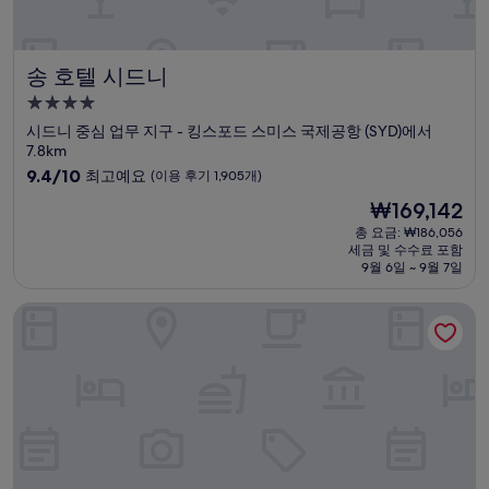
개)
송 호텔 시드니
송 호텔 시드니
4.0
성
시드니 중심 업무 지구 - 킹스포드 스미스 국제공항 (SYD)에서
급
7.8km
숙
10
9.4/10
최고예요
(이용 후기 1,905개)
점
박
현
₩169,142
만
시
재
점
총 요금: ₩186,056
설
요
세금 및 수수료 포함
중
금
9월 6일 ~ 9월 7일
9.4
₩169,142
점,
트래블로지 호텔 시드니 에어포트
최
고
예
요,
(이
용
후
기
1,905
개)