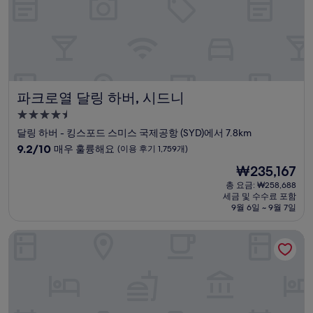
113
개)
파크로열 달링 하버, 시드니
파크로열 달링 하버, 시드니
4.5
성
달링 하버 - 킹스포드 스미스 국제공항 (SYD)에서 7.8km
급
10
9.2/10
매우 훌륭해요
(이용 후기 1,759개)
숙
점
현
₩235,167
만
박
재
점
총 요금: ₩258,688
시
요
세금 및 수수료 포함
중
설
금
9월 6일 ~ 9월 7일
9.2
₩235,167
점,
아디나 아파트먼트 호텔 시드니 에어포트
매
우
훌
륭
해
요,
(이