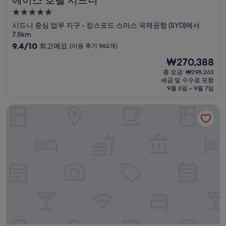
5.0
성
시드니 중심 업무 지구 - 킹스포드 스미스 국제공항 (SYD)에서
급
7.5km
숙
10
9.4/10
최고예요
(이용 후기 962개)
점
박
현
₩270,388
만
시
재
점
총 요금: ₩298,263
설
요
세금 및 수수료 포함
중
금
9월 6일 ~ 9월 7일
9.4
₩270,388
점,
리지스 시드니 에어포트 호텔
최
고
예
요,
(이
용
후
기
962
개)