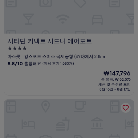
기
1,411
개)
시타딘 커넥트 시드니 에어포트
시타딘 커넥트 시드니 에어포트
4.0
성
마스콧 - 킹스포드 스미스 국제공항 (SYD)에서 2.1km
급
10
8.8/10
훌륭해요
(이용 후기 1,683개)
숙
점
현
₩147,796
만
박
재
점
총 요금: ₩162,576
시
요
세금 및 수수료 포함
중
설
금
8월 16일 ~ 8월 17일
8.8
₩147,796
점,
에어로텔 시드니, 국제 터미널 공항 내부
훌
륭
해
요,
(이
용
후