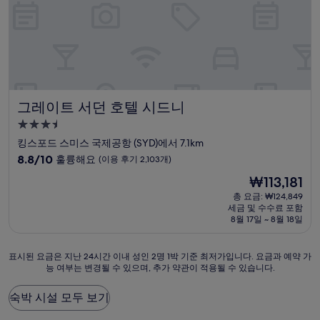
후
기
1,006
개)
그레이트 서던 호텔 시드니
그레이트 서던 호텔 시드니
3.5
성
킹스포드 스미스 국제공항 (SYD)에서 7.1km
급
10
8.8/10
훌륭해요
(이용 후기 2,103개)
숙
점
현
₩113,181
만
박
재
점
총 요금: ₩124,849
시
요
세금 및 수수료 포함
중
설
금
8월 17일 ~ 8월 18일
8.8
₩113,181
점,
훌
표
표시된 요금은 지난 24시간 이내 성인 2명 1박 기준 최저가입니다. 요금과 예약 가
륭
능 여부는 변경될 수 있으며, 추가 약관이 적용될 수 있습니다.
시
해
된
요,
요
숙박 시설 모두 보기
(이
금
용