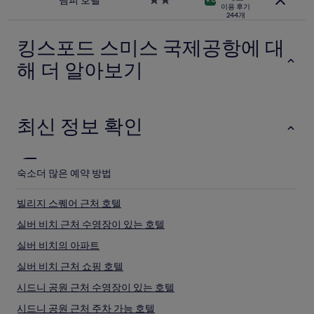
템피 호텔
2.0
예
이용 후기
박
성
약
244개
시
급
가
설
숙
능
킹스포드 스미스 국제공항에 대
박
여
시
해 더 알아보기
부
설
는
변
경
될
최신 정보 확인
수
있
으
며,
숙소
더 많은 예약 방법
추
가
빌리지 스퀘어 근처 호텔
약
관
실버 비치 근처 수영장이 있는 호텔
이
적
실버 비치의 아파트
용
실버 비치 근처 쇼핑 호텔
될
수
시드니 공원 근처 수영장이 있는 호텔
있
습
시드니 공원 근처 주차 가능 호텔