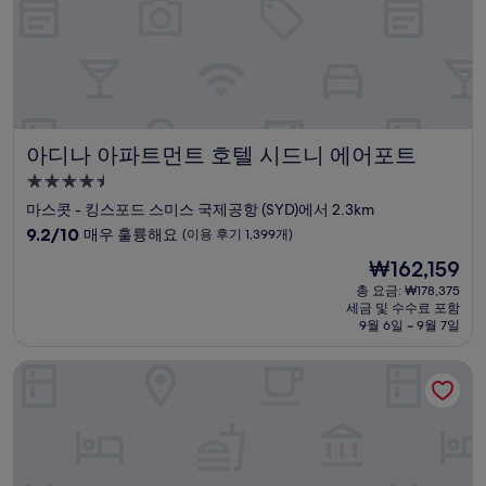
용
후
기
1,759
개)
아디나 아파트먼트 호텔 시드니 에어포트
아디나 아파트먼트 호텔 시드니 에어포트
4.5
성
마스콧 - 킹스포드 스미스 국제공항 (SYD)에서 2.3km
급
10
9.2/10
매우 훌륭해요
(이용 후기 1,399개)
숙
점
현
₩162,159
만
박
재
점
총 요금: ₩178,375
시
요
세금 및 수수료 포함
중
설
금
9월 6일 ~ 9월 7일
9.2
₩162,159
점,
크라운 플라자 시드니 에어포트 바이 IHG
매
우
훌
륭
해
요,