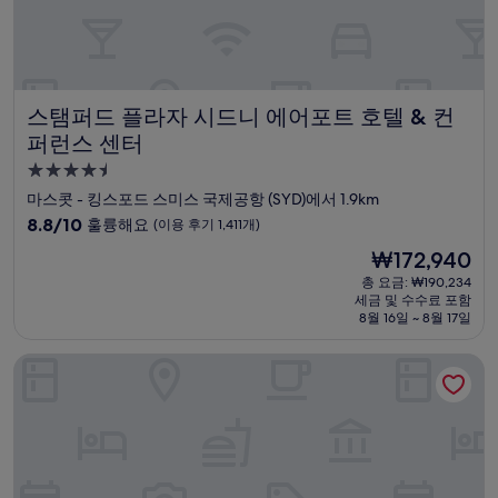
기
1,653
개)
스탬퍼드 플라자 시드니 에어포트 호텔 & 컨퍼런스 센터
스탬퍼드 플라자 시드니 에어포트 호텔 & 컨
퍼런스 센터
4.5
성
마스콧 - 킹스포드 스미스 국제공항 (SYD)에서 1.9km
급
10
8.8/10
훌륭해요
(이용 후기 1,411개)
숙
점
현
₩172,940
만
박
재
점
총 요금: ₩190,234
시
요
세금 및 수수료 포함
중
설
금
8월 16일 ~ 8월 17일
8.8
₩172,940
점,
시타딘 커넥트 시드니 에어포트
훌
륭
해
요,
(이
용
후