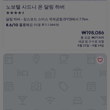
노보텔 시드니 온 달링 하버
노보텔 시드니 온 달링 하버
4.5
성
달링 하버 - 킹스포드 스미스 국제공항 (SYD)에서 7.7km
급
10
8.6/10
훌륭해요
(이용 후기 1,384개)
숙
점
현
₩198,086
만
박
재
점
총 요금: ₩217,895
시
요
세금 및 수수료 포함
중
설
금
8월 23일 ~ 8월 24일
8.6
₩198,086
점,
홀리데이 인 익스프레스 시드니 공항 바이 IHG
훌
륭
해
요,
(이
용
후
기
1,384
개)