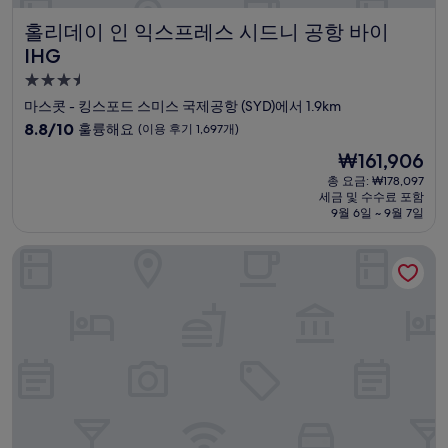
홀리데이 인 익스프레스 시드니 공항 바이 IHG
홀리데이 인 익스프레스 시드니 공항 바이
IHG
3.5
성
마스콧 - 킹스포드 스미스 국제공항 (SYD)에서 1.9km
급
10
8.8/10
훌륭해요
(이용 후기 1,697개)
숙
점
현
₩161,906
만
박
재
점
총 요금: ₩178,097
시
요
세금 및 수수료 포함
중
설
금
9월 6일 ~ 9월 7일
8.8
₩161,906
점,
노보텔 시드니 인터내셔널 에어포트 호텔
훌
륭
해
요,
(이
용
후
기
1,697
개)