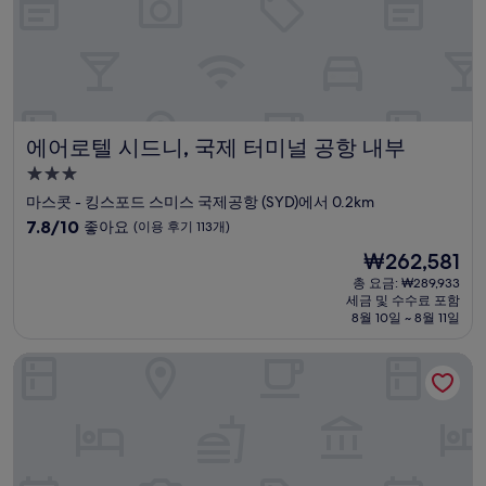
기
1,683
개)
에어로텔 시드니, 국제 터미널 공항 내부
에어로텔 시드니, 국제 터미널 공항 내부
3.0
성
마스콧 - 킹스포드 스미스 국제공항 (SYD)에서 0.2km
급
10
7.8/10
좋아요
(이용 후기 113개)
숙
점
현
₩262,581
만
박
재
점
총 요금: ₩289,933
시
요
세금 및 수수료 포함
중
설
금
8월 10일 ~ 8월 11일
7.8
₩262,581
점,
파크로열 달링 하버, 시드니
좋
아
요,
(이
용
후
기