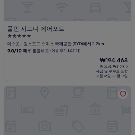
개)
풀먼 시드니 에어포트
풀먼 시드니 에어포트
5.0
성
마스콧 - 킹스포드 스미스 국제공항 (SYD)에서 2.2km
급
10
9.0/10
매우 훌륭해요
(이용 후기 1,021개)
숙
점
현
₩194,468
만
박
재
점
총 요금: ₩213,915
시
요
세금 및 수수료 포함
중
설
금
8월 16일 ~ 8월 17일
9.0
₩194,468
점,
소피텔 시드니 달링 하버
매
우
훌
륭
해
요,
(이
용
후