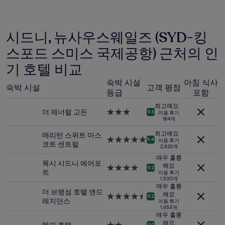
은
후
지
기
난
2,103
24
개)
시드니, 뉴사우스웨일즈 (SYD-킹
시
간
스포드 스미스 국제공항) 근처의 인
이
내
기 호텔 비교
성
인
숙박 시설
아침 식사
숙박 시설
고객 평점
2
등급
포함
명
최고예요
1
더 제너럴 고든
3.0
9.6
이용 후기
박
184개
성
기
급
최고예요
메리턴 스위트 마스
준
숙
5.0
9.4
이용 후기
코트 센트럴
최
2,823개
박
성
저
시
급
매우 훌륭
가
목시 시드니 에어포
설
해요
숙
4.0
9.2
입
트
이용 후기
박
성
1,530개
니
시
급
매우 훌륭
다.
더 브랭섬 호텔 앤드
설
숙
해요
4.5
9.2
요
레지던스
이용 후기
박
성
금
1,653개
시
급
매우 훌륭
과
설
숙
해요
9.0