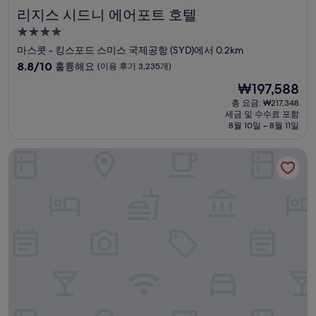
리지스 시드니 에어포트 호텔
리지스 시드니 에어포트 호텔
4.0
성
마스콧 - 킹스포드 스미스 국제공항 (SYD)에서 0.2km
급
10
8.8/10
훌륭해요
(이용 후기 3,235개)
숙
점
현
₩197,588
만
박
재
점
총 요금: ₩217,348
시
요
세금 및 수수료 포함
중
설
금
8월 10일 ~ 8월 11일
8.8
₩197,588
점,
YEHS 호텔 시드니 하버 스위트
훌
륭
해
요,
(이
용
후
기
3,235
개)