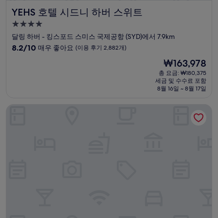
YEHS 호텔 시드니 하버 스위트
YEHS 호텔 시드니 하버 스위트
4.0
성
달링 하버 - 킹스포드 스미스 국제공항 (SYD)에서 7.9km
급
10
8.2/10
매우 좋아요
(이용 후기 2,882개)
숙
점
현
₩163,978
만
박
재
점
총 요금: ₩180,375
시
요
세금 및 수수료 포함
중
설
금
8월 16일 ~ 8월 17일
8.2
₩163,978
점,
노보텔 시드니 온 달링 하버
매
우
좋
아
요,
(이
용
후
기
2,882
개)