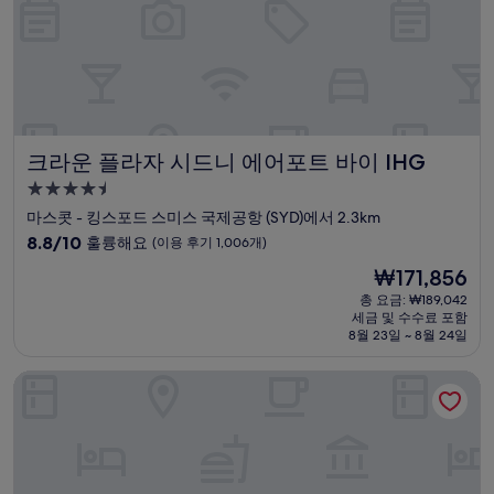
(이
용
후
기
1,399
개)
크라운 플라자 시드니 에어포트 바이 IHG
크라운 플라자 시드니 에어포트 바이 IHG
4.5
성
마스콧 - 킹스포드 스미스 국제공항 (SYD)에서 2.3km
급
10
8.8/10
훌륭해요
(이용 후기 1,006개)
숙
점
현
₩171,856
만
박
재
점
총 요금: ₩189,042
시
요
세금 및 수수료 포함
중
설
금
8월 23일 ~ 8월 24일
8.8
₩171,856
점,
그레이트 서던 호텔 시드니
훌
륭
해
요,
(이
용