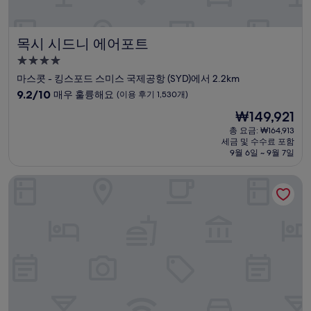
목시 시드니 에어포트
목시 시드니 에어포트
4.0
성
마스콧 - 킹스포드 스미스 국제공항 (SYD)에서 2.2km
급
10
9.2/10
매우 훌륭해요
(이용 후기 1,530개)
숙
점
현
₩149,921
만
박
재
점
총 요금: ₩164,913
시
요
세금 및 수수료 포함
중
설
금
9월 6일 ~ 9월 7일
9.2
₩149,921
점,
샹그릴라 시드니
매
우
훌
륭
해
요,
(이
용
후
기
1,530