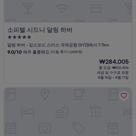
기
1,021
개)
소피텔 시드니 달링 하버
소피텔 시드니 달링 하버
5.0
성
달링 하버 - 킹스포드 스미스 국제공항 (SYD)에서 7.7km
급
10
9.0/10
매우 훌륭해요
(이용 후기 1,009개)
숙
점
현
₩284,005
만
박
재
점
총 요금: ₩312,406
시
요
세금 및 수수료 포함
중
설
금
8월 16일 ~ 8월 17일
9.0
₩284,005
점,
더 브랭섬 호텔 앤드 레지던스
매
우
훌
륭
해
요,
(이
용
후