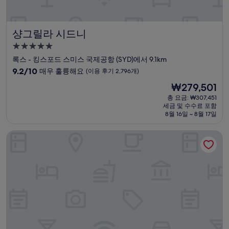
개)
샹그릴라 시드니
샹그릴라 시드니
5.0
성
록스 - 킹스포드 스미스 국제공항 (SYD)에서 9.1km
급
10
9.2/10
매우 훌륭해요
(이용 후기 2,796개)
숙
점
현
₩279,501
만
박
재
점
총 요금: ₩307,451
시
요
세금 및 수수료 포함
중
설
금
8월 16일 ~ 8월 17일
9.2
₩279,501
점,
송 호텔 시드니
매
우
훌
륭
해
요,
(이
용
후
기
2,796