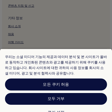
콘텐츠 지침 및 신고
캐슬레이 스트리트의 3성급 호텔
캐슬레이 스트리트 근처 비즈니스 호텔
기타 정보
캐슬레이 스트리트 근처 성소수자 환영 호텔
회사 소개
캐슬레이 스트리트 근처 부티크 호텔
채용
조지 한나 기념 박물관 근처 호텔
여행 가이드
레이디 로빈슨스 비치의 아파트
레이디 로빈슨스 비치의 3성급 호텔
* 일부 호텔은 체크인 24시간 이상 전에 취소해야 합니다. 자세한 내용은 사
이트에서 확인해 주세요.
우리는 소셜 미디어 기능의 제공과 데이터 분석 및 본 사이트가 올바
레이디 로빈슨스 비치의 4성급 호텔
© 2026 Hotels.com, Expedia Group 계열사. All rights reserved.
로 동작하고 개인화된 콘텐츠와 광고를 제공하기 위해 쿠키를 사용
Hotels.com 및 Hotels.com 로고는 미국 및/또는 다른 국가에서
레이디 로빈슨스 비치 근처 비즈니스 호텔
하고 있습니다. 회사 사이트에 대한 귀하의 사용 정보를 회사의 소
Hotels.com, LP의 상표 또는 등록 상표입니다. 기타 모든 상표는 해당 소유
권자의 자산입니다.
셜 미디어, 광고 및 분석 협력사와 공유합니다.
레이디 로빈슨스 비치 근처 호텔
분쟁 해결: 전화: 82-3480-0145, 이메일: CS@koreasupport.hotels.com
트래블파트너익스체인지코리아 주식회사. 사업자등록번호: 821-88-01025
시드니 대학교 근처 호텔
모든 쿠키 허용
익스피디아트래블코리아 주식회사, 서울특별시 종로구 종로5길 7(청진동).
사업자등록번호: 724-86-00245.
시드니의 피트니스 센터가 있는 호텔
관광사업자등록번호: 제2016-000008호, 통신판매업신고번호: 2015-서울
시드니의 주방이 있는 호텔
종로-1091, 대표이사: 정경륜
모두 거부
시드니의 반려동물 동반 가능 호텔
시드니의 호스텔