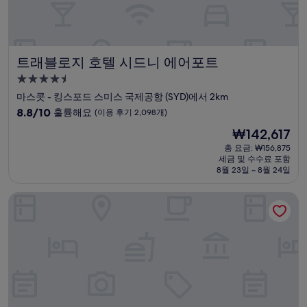
트래블로지 호텔 시드니 에어포트
트래블로지 호텔 시드니 에어포트
4.5
성
마스콧 - 킹스포드 스미스 국제공항 (SYD)에서 2km
급
10
8.8/10
훌륭해요
(이용 후기 2,098개)
숙
점
현
₩142,617
만
박
재
점
총 요금: ₩156,875
시
요
세금 및 수수료 포함
중
설
금
8월 23일 ~ 8월 24일
8.8
₩142,617
점,
풀먼 시드니 에어포트
훌
륭
해
요,
(이
용
후
기
2,098