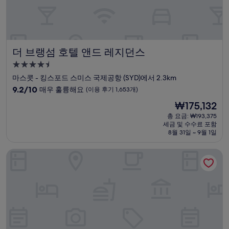
기
1,009
개)
더 브랭섬 호텔 앤드 레지던스
더 브랭섬 호텔 앤드 레지던스
4.5
성
마스콧 - 킹스포드 스미스 국제공항 (SYD)에서 2.3km
급
10
9.2/10
매우 훌륭해요
(이용 후기 1,653개)
숙
점
현
₩175,132
만
박
재
점
총 요금: ₩193,375
시
요
세금 및 수수료 포함
중
설
금
8월 31일 ~ 9월 1일
9.2
₩175,132
점,
스탬퍼드 플라자 시드니 에어포트 호텔 & 컨퍼런스 센터
매
우
훌
륭
해
요,
(이
용
후