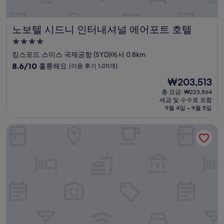
노보텔 시드니 인터내셔널 에어포트 호텔
노보텔 시드니 인터내셔널 에어포트 호텔
4.0
성
킹스포드 스미스 국제공항 (SYD)에서 0.8km
급
10
8.6/10
훌륭해요
(이용 후기 1,011개)
숙
점
현
₩203,513
만
박
재
점
총 요금: ₩223,864
시
요
세금 및 수수료 포함
중
설
금
9월 4일 ~ 9월 5일
8.6
₩203,513
점,
목시 시드니 에어포트
훌
륭
해
요,
(이
용
후
기
1,011
개)