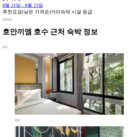
8월 21일 - 8월 23일
추천
요금(낮은 가격순)
거리
숙박 시설 등급
호안끼엠 호수 근처 숙박 정보