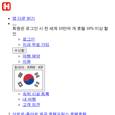
앱 다운 받기
회원은 로그인 시 전 세계 10만여 개 호텔 10% 이상 할
인
로그인
지금 무료 가입
수신함
여행 예약
지원
한국어 · KRW · KR
숙박 시설 등록
내 여행
고객 의견
상트르-루아르 계곡 호텔
프랑스 호텔
호텔