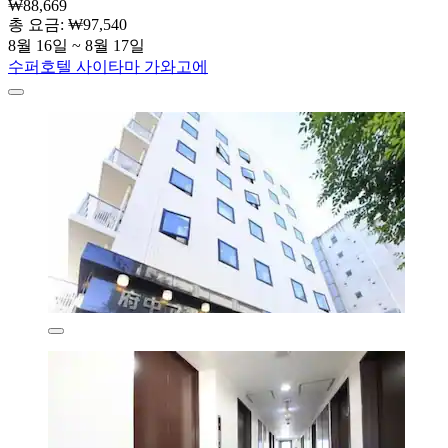
₩88,669
총 요금: ₩97,540
8월 16일 ~ 8월 17일
수퍼호텔 사이타마 가와고에