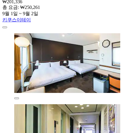
₩201,336
총 요금: ₩250,261
9월 1일 ~ 9월 2일
키쿠스이테이