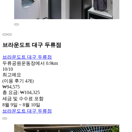
브라운도트 대구 두류점
브라운도트 대구 두류점
두류공원운동장에서 0.9km
10/10
최고예요
(이용 후기 4개)
₩94,575
총 요금: ₩104,325
세금 및 수수료 포함
8월 9일 ~ 8월 10일
브라운도트 대구 두류점