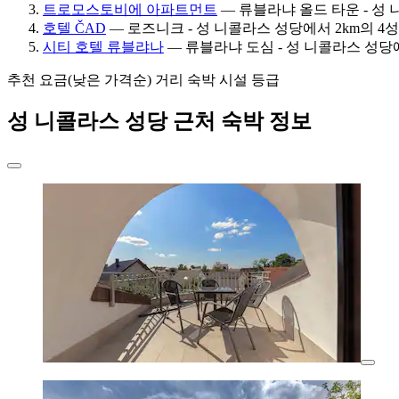
트로모스토비에 아파트먼트
— 류블라냐 올드 타운 - 성 니콜
호텔 ČAD
— 로즈니크 - 성 니콜라스 성당에서 2km의 4성급 
시티 호텔 류블랴나
— 류블라냐 도심 - 성 니콜라스 성당에서 
추천
요금(낮은 가격순)
거리
숙박 시설 등급
성 니콜라스 성당 근처 숙박 정보