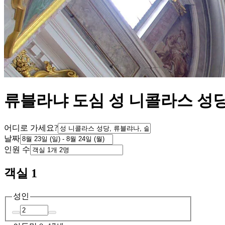
류블라냐 도심 성 니콜라스 성당
어디로 가세요?
날짜
인원 수
객실 1
성인