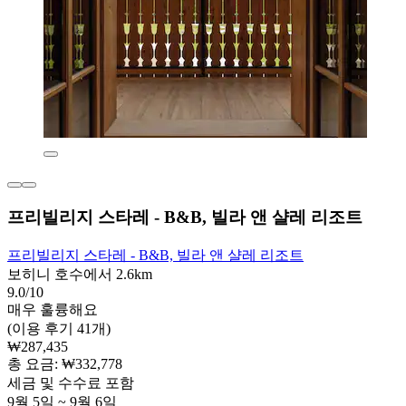
프리빌리지 스타레 - B&B, 빌라 앤 샬레 리조트
프리빌리지 스타레 - B&B, 빌라 앤 샬레 리조트
보히니 호수에서 2.6km
9.0/10
매우 훌륭해요
(이용 후기 41개)
₩287,435
총 요금: ₩332,778
세금 및 수수료 포함
9월 5일 ~ 9월 6일