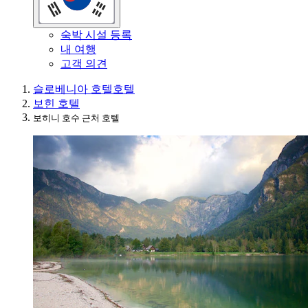
숙박 시설 등록
내 여행
고객 의견
슬로베니아 호텔
호텔
보힌 호텔
보히니 호수 근처 호텔