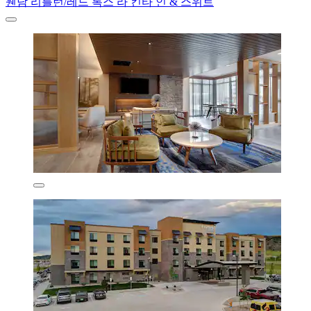
웬담 리틀턴/레드 록스 라 킨타 인 & 스위트