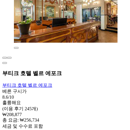
부티크 호텔 벨르 에포크
부티크 호텔 벨르 에포크
베른 구시가
8.6/10
훌륭해요
(이용 후기 245개)
₩208,877
총 요금: ₩256,734
세금 및 수수료 포함