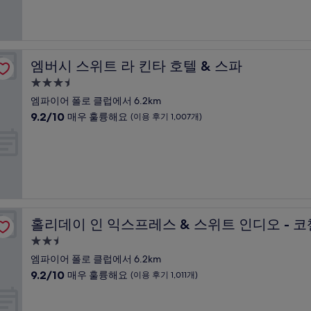
시
중
1,004
설
9.2
개)
점,
매
우
엠버시 스위트 라 킨타 호텔 & 스파
엠버시 스위트 라 킨타 호텔 & 스파
훌
륭
3.5
해
성
엠파이어 폴로 클럽에서 6.2km
요,
급
10
9.2/10
매우 훌륭해요
(이용 후기 1,007개)
(이
숙
점
용
만
박
후
점
기
시
중
1,163
설
9.2
개)
점,
매
밸리 바이 IHG
우
홀리데이 인 익스프레스 & 스위트 인디오 - 코첼라 밸리 바
홀리데이 인 익스프레스 & 스위트 인디오 - 코
훌
륭
2.5
해
성
엠파이어 폴로 클럽에서 6.2km
요,
급
10
9.2/10
매우 훌륭해요
(이용 후기 1,011개)
(이
숙
점
용
만
박
후