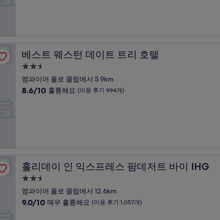
점
기
시
중
1,004
설
9.4
개)
점,
최
고
베스트 웨스턴 데이트 트리 호텔
베스트 웨스턴 데이트 트리 호텔
예
요,
2.5
(이
성
엠파이어 폴로 클럽에서 5.9km
용
급
10
8.6/10
훌륭해요
(이용 후기 994개)
후
숙
점
기
만
박
1,006
점
개)
시
중
설
8.6
점,
훌
륭
홀리데이 인 익스프레스 팜데저트 바이 IHG
홀리데이 인 익스프레스 팜데저트 바이 IHG
해
요,
2.5
(이
성
엠파이어 폴로 클럽에서 12.6km
용
급
10
9.0/10
매우 훌륭해요
(이용 후기 1,057개)
후
숙
점
기
만