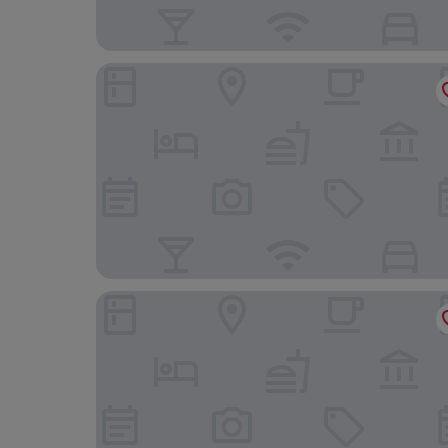
더 샤토 앳 레이크 라 퀸타
홈우드 스위트 바이 힐튼 라 퀸타