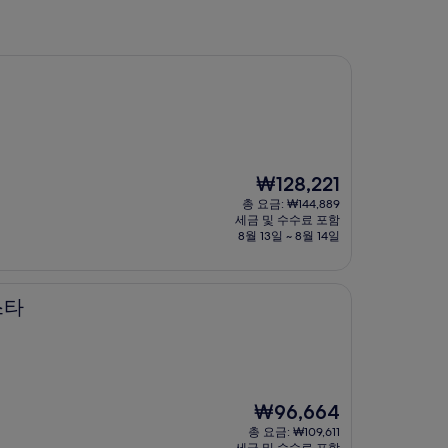
현
₩128,221
재
총 요금: ₩144,889
요
세금 및 수수료 포함
금
8월 13일 ~ 8월 14일
₩128,221
스타
현
₩96,664
재
총 요금: ₩109,611
요