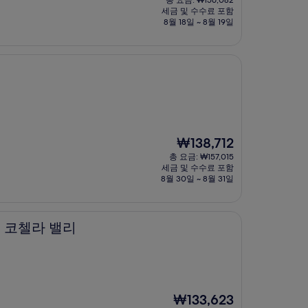
총 요금: ₩156,082
요
세금 및 수수료 포함
금
8월 18일 ~ 8월 19일
₩137,887
현
₩138,712
재
총 요금: ₩157,015
요
세금 및 수수료 포함
금
8월 30일 ~ 8월 31일
₩138,712
리
 코첼라 밸리
현
₩133,623