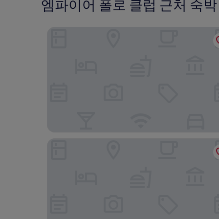
엠파이어 폴로 클럽 근처 숙박
레지던스 인 바이 메리어트 라 킨타
시그니처 인디오 I-10 코첼라 밸리, 바이 소네스타