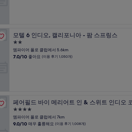
박
994
점
개)
시
중
설
9.0
점,
매
우
모텔 6 인디오, 캘리포니아 - 팜 스프링스
모텔 6 인디오, 캘리포니아 - 팜 스프링스
훌
륭
2.0
해
성
엠파이어 폴로 클럽에서 5.6km
요,
급
10
7.0/10
좋아요
(이용 후기 1,050개)
(이
숙
점
용
만
박
후
점
기
시
중
1,057
설
7.0
개)
점,
좋
라 밸리
아
페어필드 바이 메리어트 인 & 스위트 인디오 코첼라 밸리
페어필드 바이 메리어트 인 & 스위트 인디오 
요,
(이
4.0
용
성
엠파이어 폴로 클럽에서 7km
후
급
10
9.0/10
매우 훌륭해요
(이용 후기 1,008개)
기
숙
점
1,050