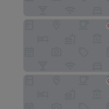
햄프턴 인 & 스위츠 인디오
페어필드 바이 메리어트 인 & 스위트 팜데저트 코