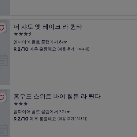
중
설
8.8
점,
훌
륭
더 샤토 앳 레이크 라 퀸타
더 샤토 앳 레이크 라 퀸타
해
요,
3.5
(이
성
엠파이어 폴로 클럽에서 6km
용
급
10
9.2/10
매우 훌륭해요
(이용 후기 1,004개)
후
숙
점
기
만
박
993
점
개)
시
중
설
9.2
점,
매
우
홈우드 스위트 바이 힐튼 라 퀸타
홈우드 스위트 바이 힐튼 라 퀸타
훌
륭
3.0
해
성
엠파이어 폴로 클럽에서 7.2km
요,
급
10
9.2/10
매우 훌륭해요
(이용 후기 1,163개)
(이
숙
점
용
만
박
후
점
기