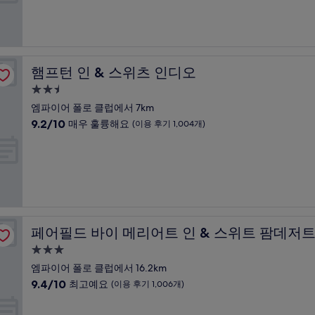
점
기
시
중
1,007
설
9.2
개)
점,
매
우
햄프턴 인 & 스위츠 인디오
햄프턴 인 & 스위츠 인디오
훌
륭
2.5
해
성
엠파이어 폴로 클럽에서 7km
요,
급
10
9.2/10
매우 훌륭해요
(이용 후기 1,004개)
(이
숙
점
용
만
박
후
점
기
시
중
1,011
설
9.2
개)
점,
매
첼라 밸리
우
페어필드 바이 메리어트 인 & 스위트 팜데저트 코첼라 밸
페어필드 바이 메리어트 인 & 스위트 팜데저트
훌
륭
3.0
해
성
엠파이어 폴로 클럽에서 16.2km
요,
급
10
9.4/10
최고예요
(이용 후기 1,006개)
(이
숙
점
용
만
박
후