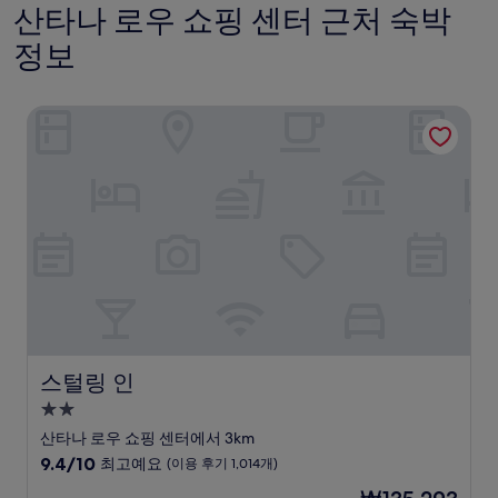
산타나 로우 쇼핑 센터 근처 숙박
정보
스털링 인
스털링 인
스털링 인
2.0
성
산타나 로우 쇼핑 센터에서 3km
급
10
9.4/10
최고예요
(이용 후기 1,014개)
숙
점
현