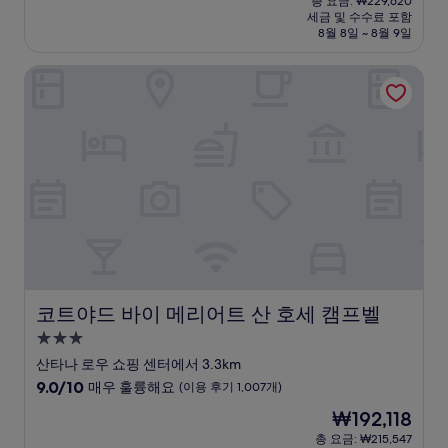
점
총 요금: ₩229,620
시
요
세금 및 수수료 포함
중
설
금
8월 8일 ~ 8월 9일
9.4
₩198,899
점,
코트야드 바이 메리어트 산 호세 캠프벨
최
고
예
요,
(이
용
후
기
896
개)
코트야드 바이 메리어트 산 호세 캠프벨
코트야드 바이 메리어트 산 호세 캠프벨
3.0
성
산타나 로우 쇼핑 센터에서 3.3km
급
10
9.0/10
매우 훌륭해요
(이용 후기 1,007개)
숙
점
현
₩192,118
만
박
재
점
총 요금: ₩215,547