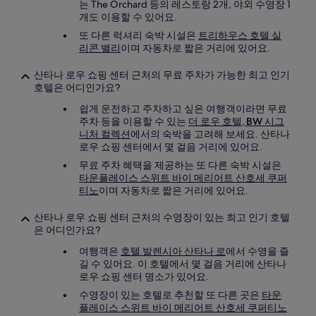
는 The Orchard 등의 레스토랑 2개, 야외 수영장 1
개도 이용할 수 있어요.
또 다른 럭셔리 숙박 시설은
트리하우스 호텔 실
리콘 밸리
이며 자동차로 짧은 거리에 있어요.
산타나 로우 쇼핑 센터 근처의 무료 주차가 가능한 최고 인기
호텔은 어디인가요?
쉽게 운전하고 주차하고 싶은 여행객이라면 무료
주차 등을 이용할 수 있는
더 로우 호텔, BW 시그
니처 컬렉션
에서의 숙박을 고려해 보세요. 산타나
로우 쇼핑 센터에서 몇 걸음 거리에 있어요.
무료 주차 혜택을 제공하는 또 다른 숙박 시설은
타운플레이스 스위트 바이 메리어트 산호세 쿠퍼
티노
이며 자동차로 짧은 거리에 있어요.
산타나 로우 쇼핑 센터 근처의 수영장이 있는 최고 인기 호텔
은 어디인가요?
여행객은
호텔 발렌시아 산타나 로
에서 수영을 즐
길 수 있어요. 이 호텔에서 몇 걸음 거리에 산타나
로우 쇼핑 센터 명소가 있어요.
수영장이 있는 호텔로 추천할 또 다른 곳은
타운
플레이스 스위트 바이 메리어트 산호세 쿠퍼티노