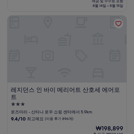
세금 및 수수료 포함
중
설
금
8월 14일 ~ 8월 15일
9.6
₩203,277
점,
레지던스 인 바이 메리어트 산호세 에어포트
최
고
예
요,
(이
용
후
기
520
개)
레지던스 인 바이 메리어트 산호세 에어포트
레지던스 인 바이 메리어트 산호세 에어포
트
3.0
성
로즈마리 - 산타나 로우 쇼핑 센터에서 5.9km
급
10
9.4/10
최고예요
(이용 후기 896개)
숙
점
현
₩198,899
만
박
재