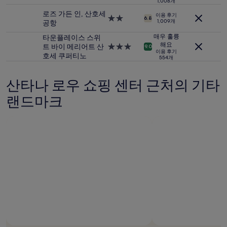
1,008개
저
시
급
가
로즈 가든 인, 산호세
설
이용 후기
숙
2.0
6.8
입
1,009개
공항
박
성
니
시
급
매우 훌륭
타운플레이스 스위
다.
설
해요
숙
트 바이 메리어트 산
3.0
9.0
요
이용 후기
박
호세 쿠퍼티노
성
금
554개
시
급
과
설
숙
예
산타나 로우 쇼핑 센터 근처의 기타
박
약
시
가
랜드마크
설
능
여
부
는
변
경
될
수
있
으
며,
추
가
약