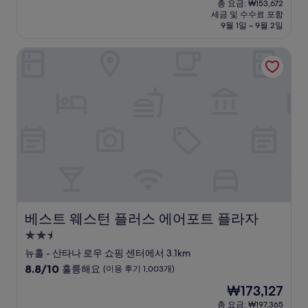
점
총 요금: ₩153,672
시
요
세금 및 수수료 포함
중
설
금
9월 1일 ~ 9월 2일
6.8
₩134,570
점,
베스트 웨스턴 플러스 에어포트 플라자
(이
용
후
기
1,009
개)
베스트 웨스턴 플러스 에어포트 플라자
베스트 웨스턴 플러스 에어포트 플라자
2.5
성
뉴홀 - 산타나 로우 쇼핑 센터에서 3.1km
급
10
8.8/10
훌륭해요
(이용 후기 1,003개)
숙
점
현
₩173,127
만
박
재
점
총 요금: ₩197,365