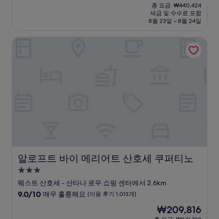
재
점
총 요금: ₩440,424
시
요
세금 및 수수료 포함
중
설
금
8월 23일 ~ 8월 24일
9.2
₩383,810
점,
알로프트 바이 메리어트 산호세 쿠퍼티노
매
우
훌
륭
해
요,
(이
용
후
기
1,008
개)
알로프트 바이 메리어트 산호세 쿠퍼티노
알로프트 바이 메리어트 산호세 쿠퍼티노
3.0
성
웨스트 산호세 - 산타나 로우 쇼핑 센터에서 2.6km
급
10
9.0/10
매우 훌륭해요
(이용 후기 1,013개)
숙
점
현
₩209,816
만
박
재