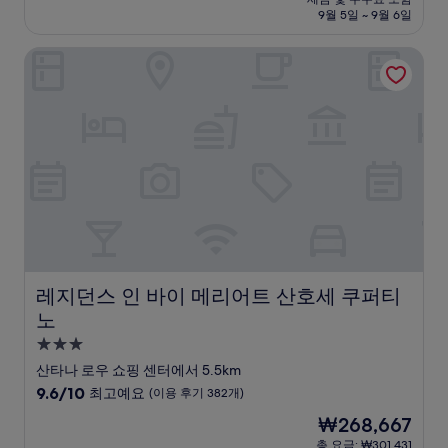
중
설
금
9월 5일 ~ 9월 6일
9.6
₩190,484
점,
레지던스 인 바이 메리어트 산호세 쿠퍼티노
최
고
예
요,
(이
용
후
기
480
개)
레지던스 인 바이 메리어트 산호세 쿠퍼티노
레지던스 인 바이 메리어트 산호세 쿠퍼티
노
3.0
성
산타나 로우 쇼핑 센터에서 5.5km
급
10
9.6/10
최고예요
(이용 후기 382개)
숙
점
현
₩268,667
만
박
재
점
총 요금: ₩301,431