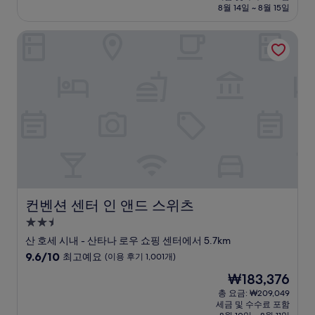
설
금
8월 14일 ~ 8월 15일
7.8
₩173,469
점,
컨벤션 센터 인 앤드 스위츠
좋
아
요,
(이
용
후
기
1,008
개)
컨벤션 센터 인 앤드 스위츠
컨벤션 센터 인 앤드 스위츠
2.5
성
산 호세 시내 - 산타나 로우 쇼핑 센터에서 5.7km
급
10
9.6/10
최고예요
(이용 후기 1,001개)
숙
점
현
₩183,376
만
박
재
점
총 요금: ₩209,049
시
요
세금 및 수수료 포함
중
금