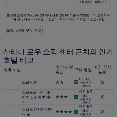
설
금
8월 23일 ~ 8월 24일
8.8
₩138,712
점,
훌
표
표시된 요금은 지난 24시간 이내 성인 2명 1박 기준 최저가입니다. 요금과 예
륭
약 가능 여부는 변경될 수 있으며, 추가 약관이 적용될 수 있습니다.
시
해
된
요,
요
숙박 시설 모두 보기
(이
금
용
은
후
지
기
난
산타나 로우 쇼핑 센터 근처의 인기
780
24
개)
호텔 비교
시
간
숙박 시설
아침 식사
이
숙박 시설
고객 평점
내
등급
포함
성
최고예요
인
스털링 인
2.0
9.4
이용 후기
2
1,014개
성
명
급
매우 훌륭
알로프트 바이 메리
1
해요
숙
어트 산호세 쿠퍼티
3.0
9.0
박
이용 후기
박
노
성
1,013개
기
시
급
매우 훌륭
준
호텔 발렌시아 산타
설
숙
해요
4.0
9.2
최
나 로
이용 후기
박
성