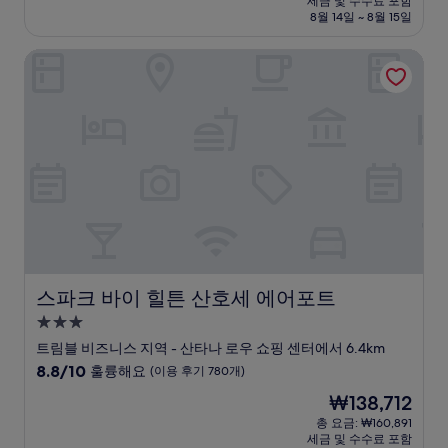
세금 및 수수료 포함
중
설
금
8월 14일 ~ 8월 15일
9.2
₩146,871
점,
스파크 바이 힐튼 산호세 에어포트
매
우
훌
륭
해
요,
(이
용
후
기
1,207
개)
스파크 바이 힐튼 산호세 에어포트
스파크 바이 힐튼 산호세 에어포트
3.0
성
트림블 비즈니스 지역 - 산타나 로우 쇼핑 센터에서 6.4km
급
10
8.8/10
훌륭해요
(이용 후기 780개)
숙
점
현
₩138,712
만
박
재
점
총 요금: ₩160,891
시
요
세금 및 수수료 포함
중