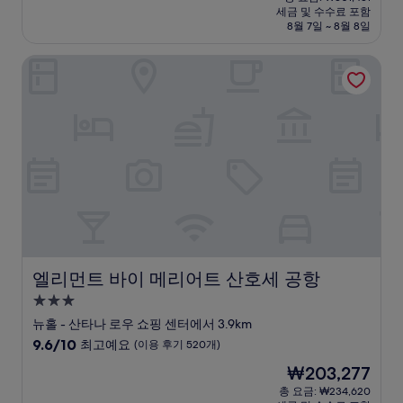
시
요
세금 및 수수료 포함
중
설
금
8월 7일 ~ 8월 8일
9.6
₩268,667
점,
엘리먼트 바이 메리어트 산호세 공항
최
고
예
요,
(이
용
후
기
382
개)
엘리먼트 바이 메리어트 산호세 공항
엘리먼트 바이 메리어트 산호세 공항
3.0
성
뉴홀 - 산타나 로우 쇼핑 센터에서 3.9km
급
10
9.6/10
최고예요
(이용 후기 520개)
숙
점
현
₩203,277
만
박
재
점
총 요금: ₩234,620
시
요