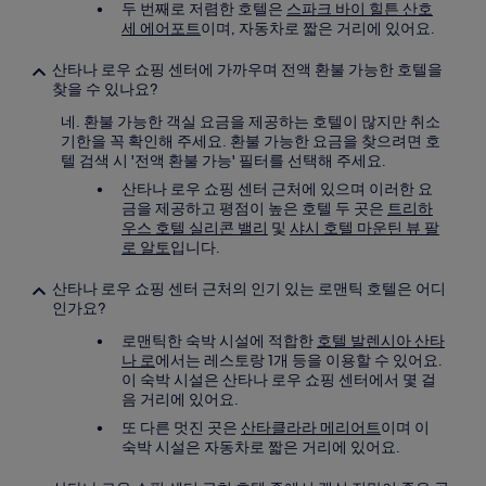
두 번째로 저렴한 호텔은
스파크 바이 힐튼 산호
세 에어포트
이며, 자동차로 짧은 거리에 있어요.
산타나 로우 쇼핑 센터에 가까우며 전액 환불 가능한 호텔을
찾을 수 있나요?
네. 환불 가능한 객실 요금을 제공하는 호텔이 많지만 취소
기한을 꼭 확인해 주세요. 환불 가능한 요금을 찾으려면 호
텔 검색 시 '전액 환불 가능' 필터를 선택해 주세요.
산타나 로우 쇼핑 센터 근처에 있으며 이러한 요
금을 제공하고 평점이 높은 호텔 두 곳은
트리하
우스 호텔 실리콘 밸리
및
샤시 호텔 마운틴 뷰 팔
로 알토
입니다.
산타나 로우 쇼핑 센터 근처의 인기 있는 로맨틱 호텔은 어디
인가요?
로맨틱한 숙박 시설에 적합한
호텔 발렌시아 산타
나 로
에서는 레스토랑 1개 등을 이용할 수 있어요.
이 숙박 시설은 산타나 로우 쇼핑 센터에서 몇 걸
음 거리에 있어요.
또 다른 멋진 곳은
산타클라라 메리어트
이며 이
숙박 시설은 자동차로 짧은 거리에 있어요.