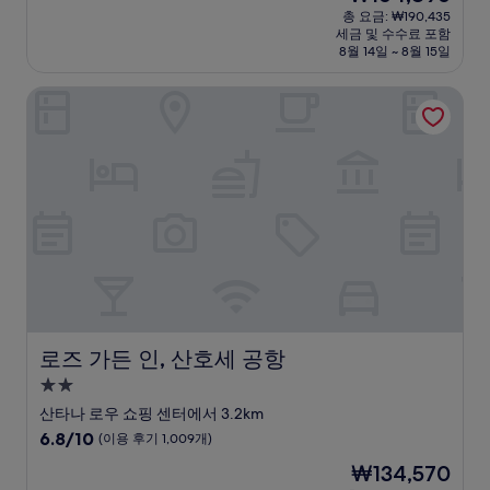
박
재
점
총 요금: ₩190,435
시
요
세금 및 수수료 포함
중
설
금
8월 14일 ~ 8월 15일
9.0
₩164,896
점,
로즈 가든 인, 산호세 공항
매
우
훌
륭
해
요,
(이
용
후
기
554
개)
로즈 가든 인, 산호세 공항
로즈 가든 인, 산호세 공항
2.0
성
산타나 로우 쇼핑 센터에서 3.2km
급
10
6.8/10
(이용 후기 1,009개)
숙
점
현
₩134,570
만
박
재