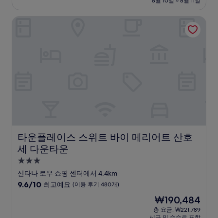
설
8월 10일 ~ 8월 11일
9.6
₩183,376
점,
타운플레이스 스위트 바이 메리어트 산호세 다운타운
최
고
예
요,
(이
용
후
기
1,001
개)
타운플레이스 스위트 바이 메리어트 산호세 다운타운
타운플레이스 스위트 바이 메리어트 산호
세 다운타운
3.0
성
산타나 로우 쇼핑 센터에서 4.4km
급
10
9.6/10
최고예요
(이용 후기 480개)
숙
점
현
₩190,484
만
박
재
점
총 요금: ₩221,789
시
요
세금 및 수수료 포함