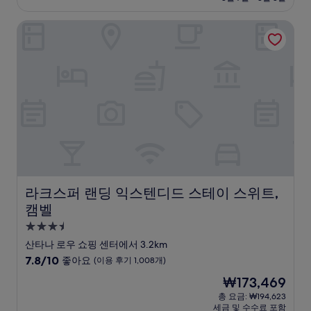
8.2
₩154,946
점,
라크스퍼 랜딩 익스텐디드 스테이 스위트, 캠벨
매
우
좋
아
요,
(이
용
후
기
875
개)
라크스퍼 랜딩 익스텐디드 스테이 스위트, 캠벨
라크스퍼 랜딩 익스텐디드 스테이 스위트,
캠벨
3.5
성
산타나 로우 쇼핑 센터에서 3.2km
급
10
7.8/10
좋아요
(이용 후기 1,008개)
숙
점
현
₩173,469
만
박
재
점
총 요금: ₩194,623
시
요
세금 및 수수료 포함
중