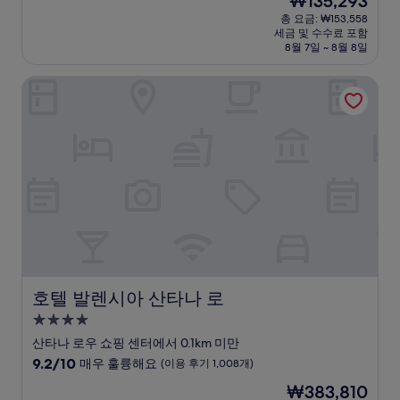
₩135,293
만
박
재
점
총 요금: ₩153,558
시
요
세금 및 수수료 포함
중
설
금
8월 7일 ~ 8월 8일
9.4
₩135,293
점,
호텔 발렌시아 산타나 로
최
고
예
요,
(이
용
후
기
1,014
개)
호텔 발렌시아 산타나 로
호텔 발렌시아 산타나 로
4.0
성
산타나 로우 쇼핑 센터에서 0.1km 미만
급
10
9.2/10
매우 훌륭해요
(이용 후기 1,008개)
숙
점
현
₩383,810
만
박