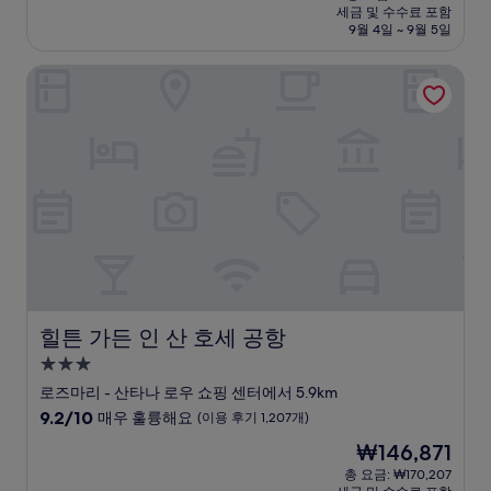
시
요
세금 및 수수료 포함
중
설
금
9월 4일 ~ 9월 5일
8.6
₩184,476
점,
힐튼 가든 인 산 호세 공항
훌
륭
해
요,
(이
용
후
기
1,002
개)
힐튼 가든 인 산 호세 공항
힐튼 가든 인 산 호세 공항
3.0
성
로즈마리 - 산타나 로우 쇼핑 센터에서 5.9km
급
10
9.2/10
매우 훌륭해요
(이용 후기 1,207개)
숙
점
현
₩146,871
만
박
재
점
총 요금: ₩170,207
시
요