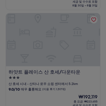
시
요
세금 및 수수료 포함
중
설
금
8월 30일 ~ 8월 31일
9.0
₩192,118
점,
하얏트 플레이스 산 호세/다운타운
매
우
훌
륭
해
요,
(이
용
후
기
1,007
개)
하얏트 플레이스 산 호세/다운타운
하얏트 플레이스 산 호세/다운타운
3.0
성
산 호세 시내 - 산타나 로우 쇼핑 센터에서 5.2km
급
10
9.0/10
매우 훌륭해요
(이용 후기 1,517개)
숙
점
현
₩192,119
만
박
재
점
총 요금: ₩223,655
시
요
세금 및 수수료 포함
중