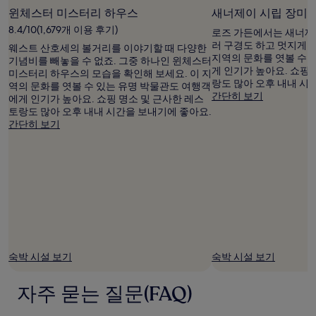
관
윈체스터 미스터리 하우스
새너제이 시립 장미 
이
8.4/10(1,679개 이용 후기)
적
로즈 가든에서는 새너제이
용
러 구경도 하고 멋지게 
웨스트 산호세의 볼거리를 이야기할 때 다양한
될
지역의 문화를 엿볼 수 
기념비를 빼놓을 수 없죠. 그중 하나인 윈체스터
수
게 인기가 높아요. 쇼핑
미스터리 하우스의 모습을 확인해 보세요. 이 지
있
랑도 많아 오후 내내 시
역의 문화를 엿볼 수 있는 유명 박물관도 여행객
습
간단히 보기
에게 인기가 높아요. 쇼핑 명소 및 근사한 레스
니
토랑도 많아 오후 내내 시간을 보내기에 좋아요.
다.
간단히 보기
숙박 시설 보기
숙박 시설 보기
자주 묻는 질문(FAQ)