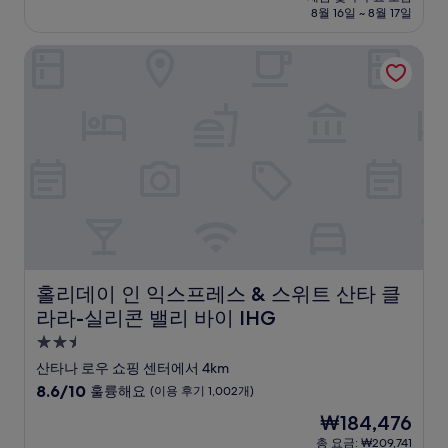
설
금
8월 16일 ~ 8월 17일
9.0
₩192,119
점,
홀리데이 인 익스프레스 & 스위트 산타 클라라-실리콘 밸리 바
매
우
훌
륭
해
요,
(이
용
후
기
1,517
개)
홀리데이 인 익스프레스 & 스위트 산타 클라라-실리콘 밸리 
홀리데이 인 익스프레스 & 스위트 산타 클
라라-실리콘 밸리 바이 IHG
2.5
성
산타나 로우 쇼핑 센터에서 4km
급
10
8.6/10
훌륭해요
(이용 후기 1,002개)
숙
점
현
₩184,476
만
박
재
점
총 요금: ₩209,741