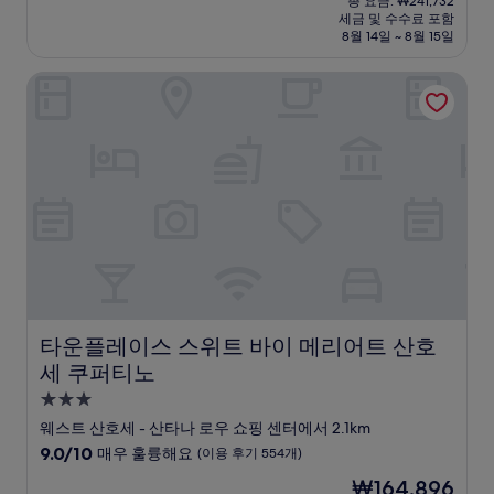
점
총 요금: ₩241,732
시
요
세금 및 수수료 포함
중
설
금
8월 14일 ~ 8월 15일
9.0
₩209,816
점,
타운플레이스 스위트 바이 메리어트 산호세 쿠퍼티노
매
우
훌
륭
해
요,
(이
용
후
기
1,013
개)
타운플레이스 스위트 바이 메리어트 산호세 쿠퍼티노
타운플레이스 스위트 바이 메리어트 산호
세 쿠퍼티노
3.0
성
웨스트 산호세 - 산타나 로우 쇼핑 센터에서 2.1km
급
10
9.0/10
매우 훌륭해요
(이용 후기 554개)
숙
점
현
₩164,896
만