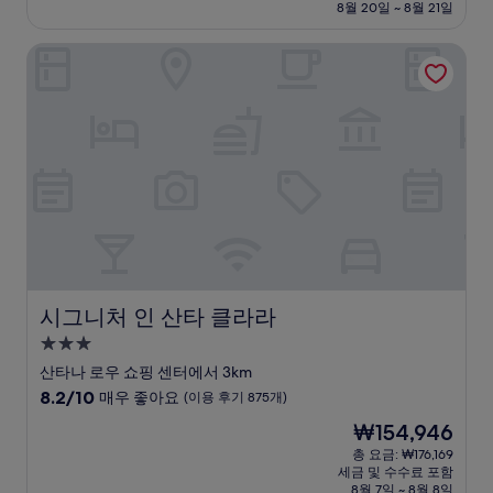
설
금
8월 20일 ~ 8월 21일
6.4
₩158,641
점,
시그니처 인 산타 클라라
(이
용
후
기
349
개)
시그니처 인 산타 클라라
시그니처 인 산타 클라라
3.0
성
산타나 로우 쇼핑 센터에서 3km
급
10
8.2/10
매우 좋아요
(이용 후기 875개)
숙
점
현
₩154,946
만
박
재
점
총 요금: ₩176,169
시
요
세금 및 수수료 포함
중
설
금
8월 7일 ~ 8월 8일