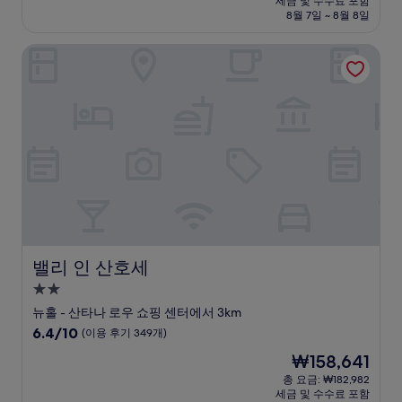
세금 및 수수료 포함
중
설
금
8월 7일 ~ 8월 8일
8.4
₩211,821
점,
밸리 인 산호세
매
우
좋
아
요,
(이
용
후
기
619
개)
밸리 인 산호세
밸리 인 산호세
2.0
성
뉴홀 - 산타나 로우 쇼핑 센터에서 3km
급
10
6.4/10
(이용 후기 349개)
숙
점
현
₩158,641
만
박
재
점
총 요금: ₩182,982
시
요
세금 및 수수료 포함
중