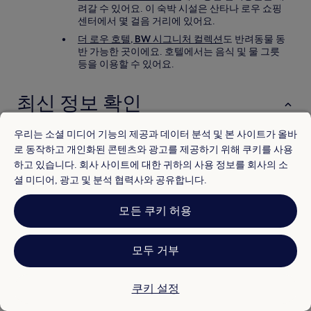
려갈 수 있어요. 이 숙박 시설은 산타나 로우 쇼핑
센터에서 몇 걸음 거리에 있어요.
더 로우 호텔, BW 시그니처 컬렉션
도 반려동물 동
반 가능한 곳이에요. 호텔에서는 음식 및 물 그릇
등을 이용할 수 있어요.
최신 정보 확인
우리는 소셜 미디어 기능의 제공과 데이터 분석 및 본 사이트가 올바
숙소
로 동작하고 개인화된 콘텐츠와 광고를 제공하기 위해 쿠키를 사용
하고 있습니다. 회사 사이트에 대한 귀하의 사용 정보를 회사의 소
오키드 뷰티 & 스파 근처 호텔
셜 미디어, 광고 및 분석 협력사와 공유합니다.
펠리어 역사 공원 근처 호텔
모든 쿠키 허용
아트-테크 실리콘 밸리 예술 및 기술 연구소 근처 호텔
세인트 제임스 공원 근처 호텔
모두 거부
산호세 시청 근처 호텔
오코너 병원 근처 호텔
쿠키 설정
산호세의 주차 가능 호텔