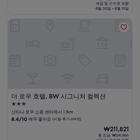
시
요
세금 및 수수료 포함
중
설
금
8월 30일 ~ 8월 31일
8.8
₩173,127
점,
더 로우 호텔, BW 시그니처 컬렉션
훌
륭
해
요,
(이
용
후
기
1,003
개)
더 로우 호텔, BW 시그니처 컬렉션
더 로우 호텔, BW 시그니처 컬렉션
3.0
성
산타나 로우 쇼핑 센터에서 1.1km
급
10
8.4/10
매우 좋아요
(이용 후기 619개)
숙
점
현
₩211,821
만
박
재
점
총 요금: ₩241,886
시
요