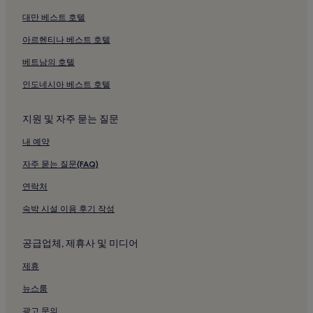
연남동의 비즈니스 호텔
대만 베스트 호텔
신정6동 호텔
아르헨티나 베스트 호텔
신정2동 호텔
베트남의 호텔
목4동 호텔
인도네시아 베스트 호텔
목1동 호텔
지원 및 자주 묻는 질문
당산1동 호텔
내 예약
양평1동 호텔
신정7동 호텔
자주 묻는 질문(FAQ)
가양1동의 주차 가능 호텔
연락처
목5동 호텔
숙박 시설 이용 후기 작성
화곡1동의 저렴한 호텔
공급업체, 제휴사 및 미디어
화곡1동의 2성급 호텔
제휴
화곡2동 호텔
뉴스룸
신정4동 호텔
신도림역 근처 호텔
광고 문의