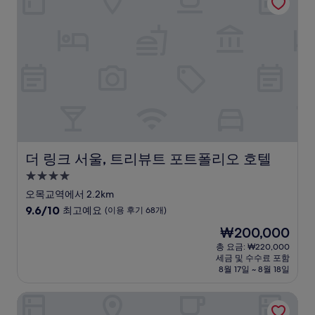
우
훌
륭
해
요,
(이
용
후
기
1,005
개)
더 링크 서울, 트리뷰트 포트폴리오 호텔
더 링크 서울, 트리뷰트 포트폴리오 호텔
4.0
성
오목교역에서 2.2km
급
10
9.6/10
최고예요
(이용 후기 68개)
숙
점
현
₩200,000
만
박
재
점
총 요금: ₩220,000
시
요
세금 및 수수료 포함
중
설
금
8월 17일 ~ 8월 18일
9.6
₩200,000
점,
위브 스위트-선유 파크사이드
최
고