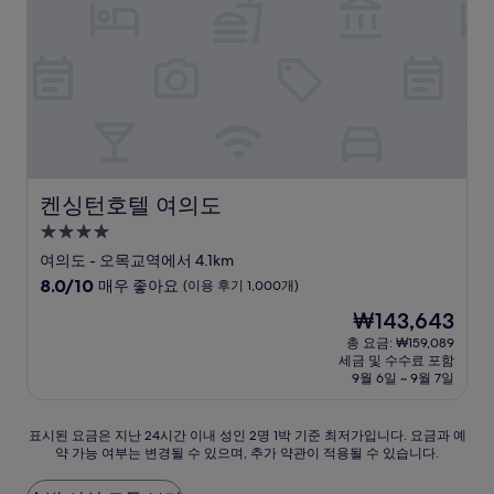
요,
(이
용
후
기
247
개)
켄싱턴호텔 여의도
켄싱턴호텔 여의도
4.0
성
여의도 - 오목교역에서 4.1km
급
10
8.0/10
매우 좋아요
(이용 후기 1,000개)
숙
점
현
₩143,643
만
박
재
점
총 요금: ₩159,089
시
요
세금 및 수수료 포함
중
설
금
9월 6일 ~ 9월 7일
8.0
₩143,643
점,
매
표
표시된 요금은 지난 24시간 이내 성인 2명 1박 기준 최저가입니다. 요금과 예
우
약 가능 여부는 변경될 수 있으며, 추가 약관이 적용될 수 있습니다.
시
좋
된
아