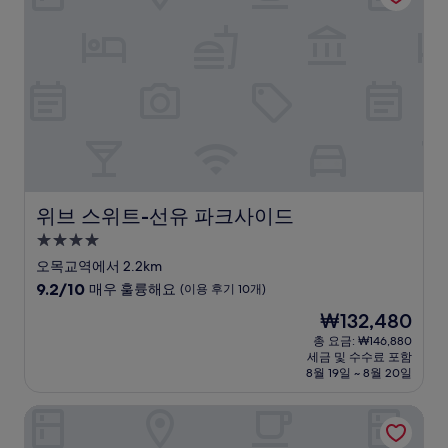
예
요,
(이
용
후
기
68
개)
위브 스위트-선유 파크사이드
위브 스위트-선유 파크사이드
4.0
성
오목교역에서 2.2km
급
10
9.2/10
매우 훌륭해요
(이용 후기 10개)
숙
점
현
₩132,480
만
박
재
점
총 요금: ₩146,880
시
요
세금 및 수수료 포함
중
설
금
8월 19일 ~ 8월 20일
9.2
₩132,480
점,
Anook Hotel & Spa Gangseo Hwagok
매
우