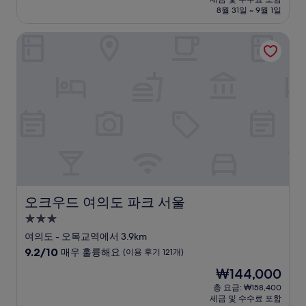
중
설
금
8월 31일 ~ 9월 1일
8.8
₩101,116
점,
오크우드 여의도 파크 서울
훌
륭
해
요,
(이
용
후
기
1,002
개)
오크우드 여의도 파크 서울
오크우드 여의도 파크 서울
3.0
성
여의도 - 오목교역에서 3.9km
급
10
9.2/10
매우 훌륭해요
(이용 후기 121개)
숙
점
현
₩144,000
만
박
재
점
총 요금: ₩158,400
시
요
세금 및 수수료 포함
중