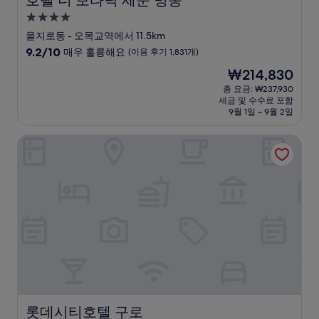
호텔 더 보타닉 세운 명동
4.0
성
을지로동 - 오목교역에서 11.5km
급
10
9.2/10
매우 훌륭해요
(이용 후기 1,831개)
숙
점
현
₩214,830
만
박
재
점
총 요금: ₩237,930
시
요
세금 및 수수료 포함
중
설
금
9월 1일 ~ 9월 2일
9.2
₩214,830
점,
롯데시티호텔 구로
매
우
훌
륭
해
요,
(이
용
후
기
1,831
개)
롯데시티호텔 구로
롯데시티호텔 구로