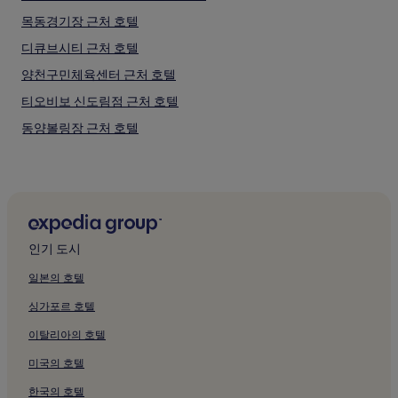
있
습
목동경기장 근처 호텔
니
디큐브시티 근처 호텔
다.
양천구민체육센터 근처 호텔
티오비보 신도림점 근처 호텔
동양볼링장 근처 호텔
경의선 숲길 근처 무료 아침 식사 제공 호텔
경의선 숲길 근처 주방이 있는 호텔
경의선 숲길의 호스텔
경의선 숲길의 아파트
인기 도시
경의선 숲길의 게스트하우스
일본의 호텔
경의선 숲길 근처 비즈니스 호텔
싱가포르 호텔
연남동의 주방이 있는 호텔
이탈리아의 호텔
연남동의 호스텔
미국의 호텔
연남동의 2성급 호텔
한국의 호텔
연남동의 3성급 호텔