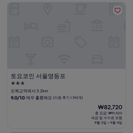
토요코인 서울영등포
매
우
훌
륭
해
요,
(이
용
후
기
442
개)
토요코인 서울영등포
토요코인 서울영등포
3.0
성
오목교역에서 3.2km
급
10
9.0/10
매우 훌륭해요
(이용 후기 1,743개)
숙
점
현
₩82,720
만
박
재
점
총 요금: ₩91,520
시
요
세금 및 수수료 포함
중
설
금
9월 3일 ~ 9월 4일
9.0
₩82,720
점,