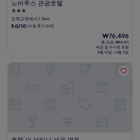
노바루스 관광호텔
노바루스 관광호텔
3.0
성
오목교역에서 1.3km
급
10
5.0/10
(이용 후기 16개)
숙
점
현
₩76,496
만
박
재
점
총 요금: ₩84,811
시
요
세금 및 수수료 포함
중
설
금
8월 10일 ~ 8월 11일
5.0
₩76,496
점,
호텔 더 보타닉 세운 명동
(이
용
후
기
16
개)
호텔 더 보타닉 세운 명동