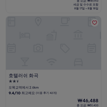
점
총 요금: ₩181,913
시
요
세금 및 수수료 포함
중
설
금
8월 17일 ~ 8월 18일
9.2
₩163,538
점,
호텔러쉬 화곡
매
우
훌
륭
해
요,
(이
용
후
기
1,008
개)
호텔러쉬 화곡
호텔러쉬 화곡
2.5
성
오목교역에서 2.6km
급
10
9.4/10
최고예요
(이용 후기 42개)
숙
점
현
₩46,488
만
박
재
점
총 요금: ₩51,433