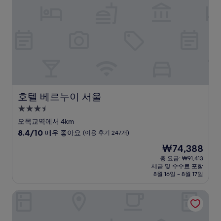
요,
(이
용
후
기
11
개)
호텔 베르누이 서울
호텔 베르누이 서울
3.5
성
오목교역에서 4km
급
10
8.4/10
매우 좋아요
(이용 후기 247개)
숙
점
현
₩74,388
만
박
재
점
총 요금: ₩91,413
시
요
세금 및 수수료 포함
중
설
금
8월 16일 ~ 8월 17일
8.4
₩74,388
점,
켄싱턴호텔 여의도
매
우
좋
아