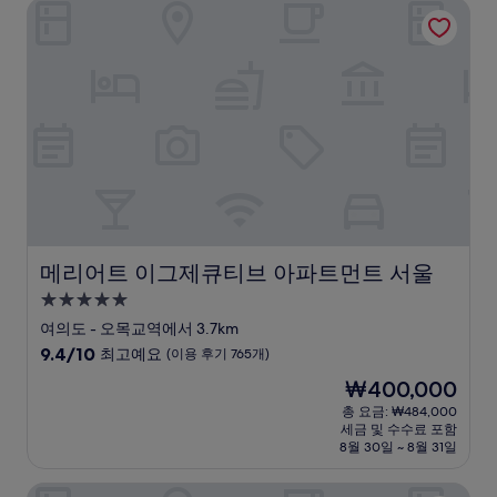
메리어트 이그제큐티브 아파트먼트 서울
매
우
훌
륭
해
요,
(이
용
후
기
1,743
개)
메리어트 이그제큐티브 아파트먼트 서울
메리어트 이그제큐티브 아파트먼트 서울
5.0
성
여의도 - 오목교역에서 3.7km
급
10
9.4/10
최고예요
(이용 후기 765개)
숙
점
현
₩400,000
만
박
재
점
총 요금: ₩484,000
시
요
세금 및 수수료 포함
중
설
금
8월 30일 ~ 8월 31일
9.4
₩400,000
점,
코트야드 바이 메리어트 서울 타임스퀘어
최