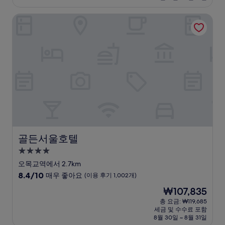
₩145,455
점,
골든서울호텔
매
우
좋
아
요,
(이
용
후
기
1,005
개)
골든서울호텔
골든서울호텔
4.0
성
오목교역에서 2.7km
급
10
8.4/10
매우 좋아요
(이용 후기 1,002개)
숙
점
현
₩107,835
만
박
재
점
총 요금: ₩119,685
시
요
세금 및 수수료 포함
중
설
금
8월 30일 ~ 8월 31일
8.4