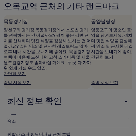
금
오목교역 근처의 기타 랜드마크
박
과
시
예
설
약
목동경기장
동양볼링장
가
능
양천구의 경기장 목동경기장에서 스포츠 경기
영등포구의 명소인 동양
여
를 관람하시는 건 어떨까요? 경치 좋은 강변 근
억을 남겨보세요. 경치 
부
처를 산책하며 멋진 석양을 감상해 보시는 건 어
며 멋진 석양을 감상해 
는
떨까요? 쇼핑 명소 및 근사한 레스토랑도 많아
핑 명소 및 근사한 레스
변
오후 내내 시간을 보내기에 좋아요. 목동경기장
시간을 보내기에 좋아요
경
여행이 마음에 드신다면 고척 스카이돔 및 서울
간단히 보기
될
월드컵경기장도 좋아하실 거예요. 두 곳 다 가까
수
워 쉽게 가실 수도 있죠.
있
간단히 보기
으
숙박 시설 보기
숙박 시설 보기
며,
추
가
최신 정보 확인
약
관
이
적
용
숙소
될
수
씨랄라 스파 & 워터파크 근처 호텔