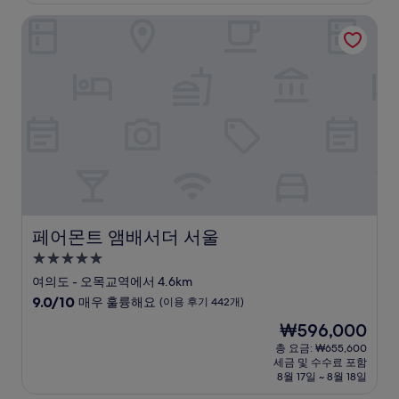
₩107,835
점,
페어몬트 앰배서더 서울
매
우
좋
아
요,
(이
용
후
기
1,002
개)
페어몬트 앰배서더 서울
페어몬트 앰배서더 서울
5.0
성
여의도 - 오목교역에서 4.6km
급
10
9.0/10
매우 훌륭해요
(이용 후기 442개)
숙
점
현
₩596,000
만
박
재
점
총 요금: ₩655,600
시
요
세금 및 수수료 포함
중
설
금
8월 17일 ~ 8월 18일
9.0
₩596,000
점,