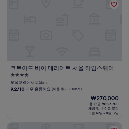
고
예
요,
(이
용
후
기
765
개)
코트야드 바이 메리어트 서울 타임스퀘어
코트야드 바이 메리어트 서울 타임스퀘어
4.0
성
오목교역에서 2.5km
급
10
9.2/10
매우 훌륭해요
(이용 후기 1,005개)
숙
점
현
₩270,000
만
박
재
점
총 요금: ₩326,700
시
요
세금 및 수수료 포함
중
설
금
8월 16일 ~ 8월 17일
9.2
₩270,000
점,
더 링크 서울, 트리뷰트 포트폴리오 호텔
매