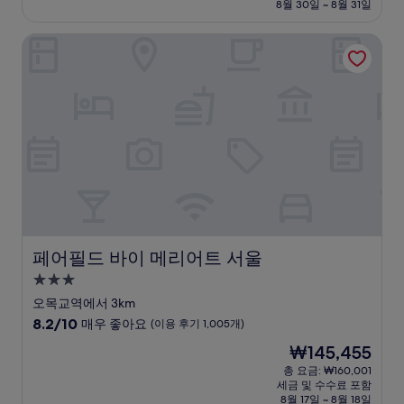
설
금
8월 30일 ~ 8월 31일
9.2
₩144,000
점,
페어필드 바이 메리어트 서울
매
우
훌
륭
해
요,
(이
용
후
기
121
개)
페어필드 바이 메리어트 서울
페어필드 바이 메리어트 서울
3.0
성
오목교역에서 3km
급
10
8.2/10
매우 좋아요
(이용 후기 1,005개)
숙
점
현
₩145,455
만
박
재
점
총 요금: ₩160,001
시
요
세금 및 수수료 포함
중
설
금
8월 17일 ~ 8월 18일
8.2