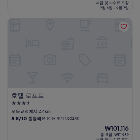
시
요
세금 및 수수료 포함
중
설
금
9월 6일 ~ 9월 7일
9.4
₩46,488
점,
호텔 로프트
최
고
예
요,
(이
용
후
기
42
개)
호텔 로프트
호텔 로프트
3.5
성
오목교역에서 2.4km
급
10
8.8/10
훌륭해요
(이용 후기 1,002개)
숙
점
현
₩101,116
만
박
재
점
총 요금: ₩111,989
시
요
세금 및 수수료 포함