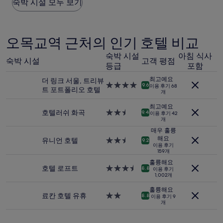
요
숙박 시설 모두 보기
요,
금
(이
은
용
지
후
난
오목교역 근처의 인기 호텔 비교
기
24
1,000
시
숙박 시설
아침 식사
개)
숙박 시설
고객 평점
간
등급
포함
이
최고예요
더 링크 서울, 트리뷰
내
4.0
9.6
이용 후기 68
트 포트폴리오 호텔
성
개
성
인
급
최고예요
2
숙
호텔러쉬 화곡
2.5
9.4
이용 후기 42
명
개
박
성
1
시
급
매우 훌륭
박
설
해요
숙
유니언 호텔
2.5
9.2
기
이용 후기
박
성
159개
준
시
급
최
훌륭해요
설
숙
호텔 로프트
3.5
8.8
이용 후기
저
박
1,002개
성
가
시
급
입
훌륭해요
설
숙
료칸 호텔 유휴
2.0
8.8
니
이용 후기 9
개
박
성
다.
시
급
요
설
숙