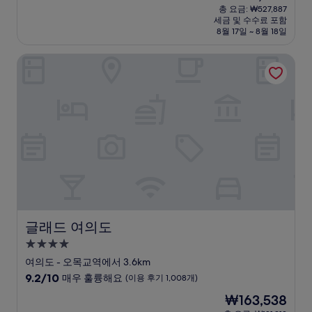
박
재
점
총 요금: ₩527,887
시
요
세금 및 수수료 포함
중
설
금
8월 17일 ~ 8월 18일
9.2
₩479,898
점,
글래드 여의도
매
우
훌
륭
해
요,
(이
용
후
기
1,011
개)
글래드 여의도
글래드 여의도
4.0
성
여의도 - 오목교역에서 3.6km
급
10
9.2/10
매우 훌륭해요
(이용 후기 1,008개)
숙
점
현
₩163,538
만
박
재