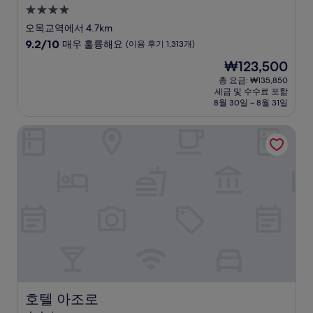
4.0
성
오목교역에서 4.7km
급
10
9.2/10
매우 훌륭해요
(이용 후기 1,313개)
숙
점
현
₩123,500
만
박
재
점
총 요금: ₩135,850
시
요
세금 및 수수료 포함
중
설
금
8월 30일 ~ 8월 31일
9.2
₩123,500
점,
호텔 아조로
매
우
훌
륭
해
요,
(이
용
후
기
1,313
개)
호텔 아조로
호텔 아조로