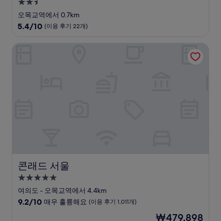
2.5
성
오목교역에서 0.7km
급
10
5.4/10
(이용 후기 22개)
숙
점
만
박
콘래드 서울
점
시
중
설
5.4
점,
(이
용
후
기
22
개)
콘래드 서울
콘래드 서울
5.0
성
여의도 - 오목교역에서 4.4km
급
10
9.2/10
매우 훌륭해요
(이용 후기 1,011개)
숙
점
현
₩479,898
만