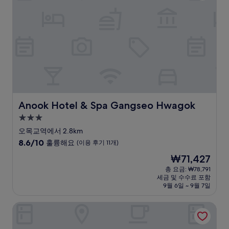
훌
륭
해
요,
(이
용
후
기
10
개)
Anook Hotel & Spa Gangseo Hwagok
Anook Hotel & Spa Gangseo Hwagok
3.0
성
오목교역에서 2.8km
급
10
8.6/10
훌륭해요
(이용 후기 11개)
숙
점
현
₩71,427
만
박
재
점
총 요금: ₩78,791
시
요
세금 및 수수료 포함
중
설
금
9월 6일 ~ 9월 7일
8.6
₩71,427
점,
호텔 베르누이 서울
훌
륭
해