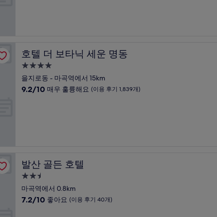
점
1
시
중
개)
설
8.6
점,
훌
륭
호텔 더 보타닉 세운 명동
호텔 더 보타닉 세운 명동
해
요,
4.0
(이
성
을지로동 - 마곡역에서 15km
용
급
10
9.2/10
매우 훌륭해요
(이용 후기 1,839개)
후
숙
점
기
만
박
793
점
개)
시
중
설
9.2
점,
매
우
발산 골든 호텔
발산 골든 호텔
훌
륭
2.5
해
성
마곡역에서 0.8km
요,
급
10
7.2/10
좋아요
(이용 후기 40개)
(이
숙
점
용
만