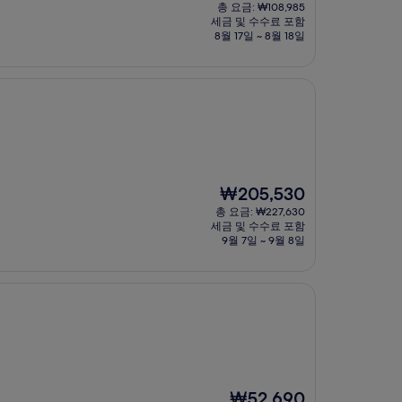
재
총 요금: ₩108,985
요
세금 및 수수료 포함
금
8월 17일 ~ 8월 18일
₩99,078
현
₩205,530
재
총 요금: ₩227,630
요
세금 및 수수료 포함
금
9월 7일 ~ 9월 8일
₩205,530
현
₩52,690