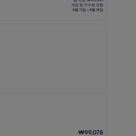
총 요금: ₩135,363
요
세금 및 수수료 포함
금
8월 17일 ~ 8월 18일
₩122,092
현
₩99,078