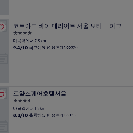
중
설
7.8
점,
좋
아
코트야드 바이 메리어트 서울 보타닉 파크
코트야드 바이 메리어트 서울 보타닉 파크
요,
(이
4.0
용
성
마곡역에서 0.9km
후
급
10
9.4/10
최고예요
(이용 후기 1,005개)
기
숙
점
937
만
박
개)
점
시
중
설
9.4
점,
최
고
로얄스퀘어호텔서울
로얄스퀘어호텔서울
예
요,
3.5
(이
성
마곡역에서 1.3km
용
급
10
8.8/10
훌륭해요
(이용 후기 1,011개)
후
숙
점
기
만
박
1,005
점
개)