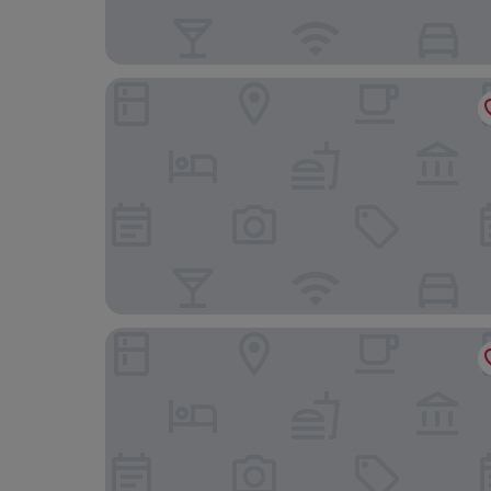
메이필드호텔 서울
호텔 엠펠리체