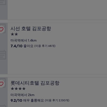
박
후
점
기
시
중
1,839
설
7.2
개)
점,
좋
아
시선 호텔 김포공항
시선 호텔 김포공항
요,
(이
2.0
용
성
마곡역에서 1.4km
후
급
10
7.4/10
좋아요
(이용 후기 68개)
기
숙
점
40
만
박
개)
점
시
중
설
7.4
점,
좋
아
롯데시티호텔 김포공항
롯데시티호텔 김포공항
요,
(이
4.0
용
성
마곡역에서 2km
후
급
10
9.2/10
매우 훌륭해요
(이용 후기 2,130개)
기
숙
점
68