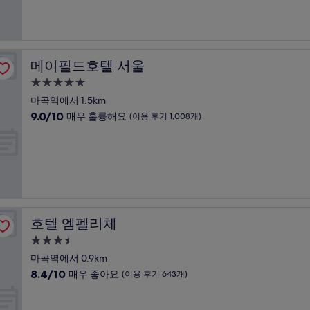
시
중
설
8.8
점,
훌
륭
메이필드호텔 서울
메이필드호텔 서울
해
요,
5.0
(이
성
마곡역에서 1.5km
용
급
10
9.0/10
매우 훌륭해요
(이용 후기 1,008개)
후
숙
점
기
만
박
1,011
점
개)
시
중
설
9.0
점,
매
우
호텔 엠펠리체
호텔 엠펠리체
훌
륭
3.5
해
성
마곡역에서 0.9km
요,
급
10
8.4/10
매우 좋아요
(이용 후기 643개)
(이
숙
점
용
만
박
후