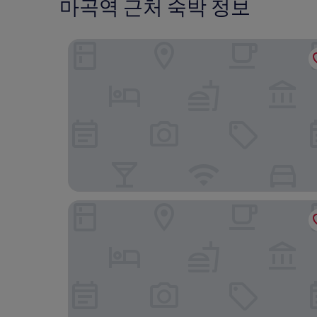
마곡역 근처 숙박 정보
머큐어 앰배서더 서울 마곡
인터시티 서울