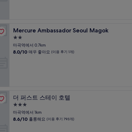
점
기
시
중
1,008
설
8.4
개)
점,
매
우
Mercure Ambassador Seoul Magok
Mercure Ambassador Seoul Magok
좋
아
2.0
요,
성
마곡역에서 0.7km
(이
급
10
8.0/10
매우 좋아요
(이용 후기 1개)
용
숙
점
후
만
박
기
점
643
시
중
개)
설
8.0
점,
매
우
더 퍼스트 스테이 호텔
더 퍼스트 스테이 호텔
좋
아
3.0
요,
성
마곡역에서 1km
(이
급
10
8.6/10
훌륭해요
(이용 후기 793개)
용
숙
점
후
만
박
기