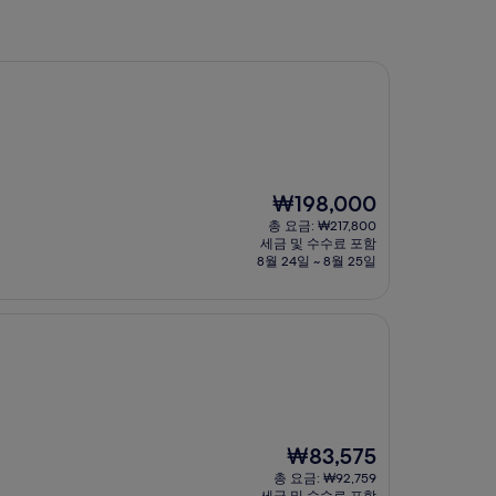
현
₩198,000
재
총 요금: ₩217,800
요
세금 및 수수료 포함
금
8월 24일 ~ 8월 25일
₩198,000
현
₩83,575
재
총 요금: ₩92,759
요