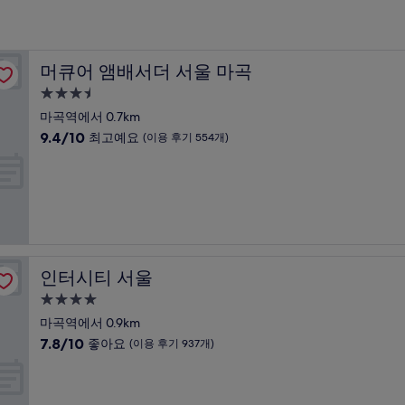
머큐어 앰배서더 서울 마곡
머큐어 앰배서더 서울 마곡
3.5
성
마곡역에서 0.7km
급
10
9.4/10
최고예요
(이용 후기 554개)
숙
점
만
박
점
시
중
설
9.4
점,
최
고
인터시티 서울
인터시티 서울
예
요,
4.0
(이
성
마곡역에서 0.9km
용
급
10
7.8/10
좋아요
(이용 후기 937개)
후
숙
점
기
만
박
554
점
개)
시