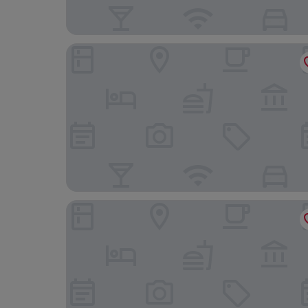
코트야드 바이 메리어트 서울 보타닉 파크
로얄스퀘어호텔서울