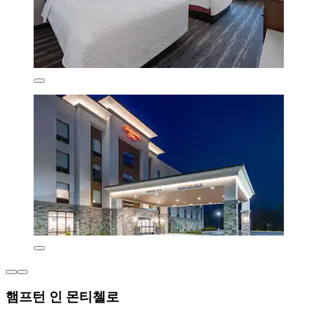
햄프턴 인 몬티첼로