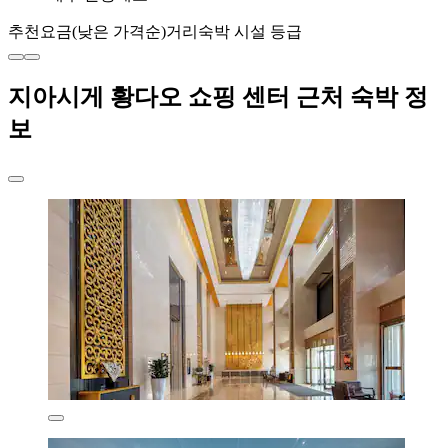
추천
요금(낮은 가격순)
거리
숙박 시설 등급
지아시게 황다오 쇼핑 센터 근처 숙박 정
보