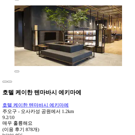
호텔 케이한 텐마바시 에키마에
호텔 케이한 텐마바시 에키마에
주오구 - 오사카성 공원에서 1.2km
9.2/10
매우 훌륭해요
(이용 후기 878개)