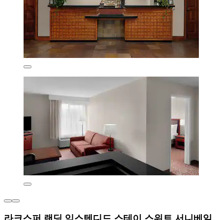
라크스퍼 랜딩 익스텐디드 스테이 스위트 서니베일