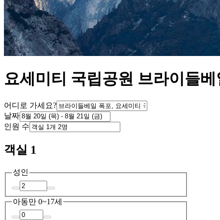
요세미티 국립공원 브라이들베일
어디로 가세요?
날짜
인원 수
객실 1
성인
아동
만 0~17세