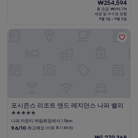
현
₩254,594
만
박
재
점
총 요금: ₩292,776
시
요
세금 및 수수료 포함
중
설
금
9월 1일 ~ 9월 2일
9.6
₩254,594
점,
포시즌스 리조트 앤드 레지던스 나파 밸리
최
고
예
요,
(이
용
후
기
1,006
개)
포시즌스 리조트 앤드 레지던스 나파 밸리
포시즌스 리조트 앤드 레지던스 나파 밸리
5.0
성
나파 카운티 박람회장에서 1.5km
급
10
9.6/10
최고예요
(이용 후기 85개)
숙
점
현
₩1,279,368