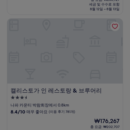
시
요
세금 및 수수료 포함
중
설
금
8월 12일 ~ 8월 13일
9.0
₩205,154
점,
캘리스토가 인 레스토랑 & 브루어리
매
우
훌
륭
해
요,
(이
용
후
기
1,001
개)
캘리스토가 인 레스토랑 & 브루어리
캘리스토가 인 레스토랑 & 브루어리
3.5
성
나파 카운티 박람회장에서 0.8km
급
10
8.4/10
매우 좋아요
(이용 후기 781개)
숙
점
현
₩176,267
만
박
재
점
총 요금: ₩202,707
시