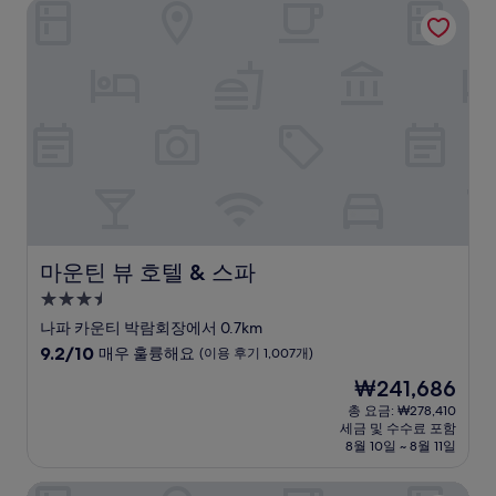
마운틴 뷰 호텔 & 스파
최
고
예
요,
(이
용
후
기
121
개)
마운틴 뷰 호텔 & 스파
마운틴 뷰 호텔 & 스파
3.5
성
나파 카운티 박람회장에서 0.7km
급
10
9.2/10
매우 훌륭해요
(이용 후기 1,007개)
숙
점
현
₩241,686
만
박
재
점
총 요금: ₩278,410
시
요
세금 및 수수료 포함
중
설
금
8월 10일 ~ 8월 11일
9.2
₩241,686
점,
베스트 웨스턴 플러스 스티븐슨 매너
매