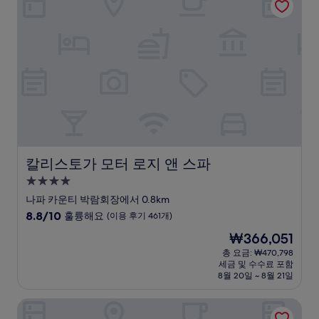
륭
해
요,
(이
용
후
기
634
개)
칼리스토가 모터 로지 앤 스파
칼리스토가 모터 로지 앤 스파
4.0
성
나파 카운티 박람회장에서 0.8km
급
10
8.8/10
훌륭해요
(이용 후기 461개)
숙
점
현
₩366,051
만
박
재
점
총 요금: ₩470,798
시
요
세금 및 수수료 포함
중
설
금
8월 20일 ~ 8월 21일
8.8
₩366,051
점,
칼린 코티지
훌
륭