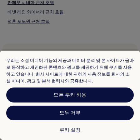
카메오 시네마 근처 호텔
베넷 레인 와이너리 근처 호텔
덕혼 포도원 근처 호텔
스토리북 마운틴 포도원 근처 호텔
데어 파크 호텔
어드벤티스트 헬스 세인트 헬레나 근처 호텔
세인트 헬레나 병원 근처 호텔
우리는 소셜 미디어 기능의 제공과 데이터 분석 및 본 사이트가 올바
인기 도시
로 동작하고 개인화된 콘텐츠와 광고를 제공하기 위해 쿠키를 사용
칼리스토가의 수영장이 있는 호텔
하고 있습니다. 회사 사이트에 대한 귀하의 사용 정보를 회사의 소
일본의 호텔
칼리스토가의 반려동물 동반 가능 호텔
셜 미디어, 광고 및 분석 협력사와 공유합니다.
싱가포르 호텔
칼리스토가의 저렴한 호텔
이탈리아의 호텔
모든 쿠키 허용
칼리스토가의 3성급 호텔
미국의 호텔
칼리스토가의 온천 호텔
모두 거부
한국의 호텔
칼리스토가의 스파가 있는 리조트 및 호텔
칼리스토가 호텔
대만 베스트 호텔
쿠키 설정
페탈루마의 주차 가능 호텔
아르헨티나 베스트 호텔