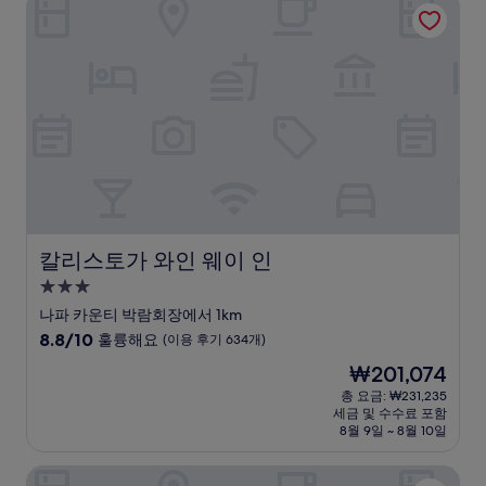
칼리스토가 와인 웨이 인
우
훌
륭
해
요,
(이
용
후
기
1,008
개)
칼리스토가 와인 웨이 인
칼리스토가 와인 웨이 인
3.0
성
나파 카운티 박람회장에서 1km
급
10
8.8/10
훌륭해요
(이용 후기 634개)
숙
점
현
₩201,074
만
박
재
점
총 요금: ₩231,235
시
요
세금 및 수수료 포함
중
설
금
8월 9일 ~ 8월 10일
8.8
₩201,074
점,
칼리스토가 모터 로지 앤 스파
훌