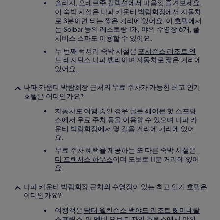
솔라지, 오베르주 컬렉션
에서 마음껏 즐겨보세요.
이 숙박 시설은 나파 카운티 박람회장에서 자동차
로 3분이면 되는 짧은 거리에 있어요. 이 호텔에서
는 Solbar 등의 레스토랑 1개, 야외 수영장 6개, 풀
서비스 스파도 이용할 수 있어요.
두 번째 럭셔리 숙박 시설은
포시즌스 리조트 앤
드 레지던스 나파 밸리
이며 자동차로 짧은 거리에
있어요.
나파 카운티 박람회장 근처의 무료 주차가 가능한 최고 인기
호텔은 어디인가요?
자동차로 여행 중인 경우
골든 헤이븐 핫 스프링
스
에서 무료 주차 등을 이용할 수 있으며 나파 카
운티 박람회장에서 몇 걸음 거리에 거리에 있어
요.
무료 주차 혜택을 제공하는 또 다른 숙박 시설은
더 프랜시스 하우스
이며 도보로 11분 거리에 있어
요.
나파 카운티 박람회장 근처의 수영장이 있는 최고 인기 호텔은
어디인가요?
여행객은
닥터 윌킨슨스 백야드 리조트 & 미네랄
스프링스, 어 멤버 오브 디자인 호텔스
에서 야외