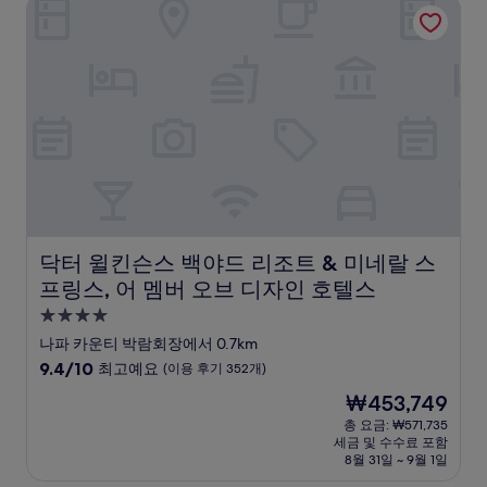
닥터 윌킨슨스 백야드 리조트 & 미네랄 스프링스, 어 멤버 
최
고
예
요,
(이
용
후
기
748
개)
닥터 윌킨슨스 백야드 리조트 & 미네랄 스프링스, 어 멤버
닥터 윌킨슨스 백야드 리조트 & 미네랄 스
프링스, 어 멤버 오브 디자인 호텔스
4.0
성
나파 카운티 박람회장에서 0.7km
급
10
9.4/10
최고예요
(이용 후기 352개)
숙
점
현
₩453,749
만
박
재
점
총 요금: ₩571,735
시
요
세금 및 수수료 포함
중
설
금
8월 31일 ~ 9월 1일
9.4
₩453,749
점,