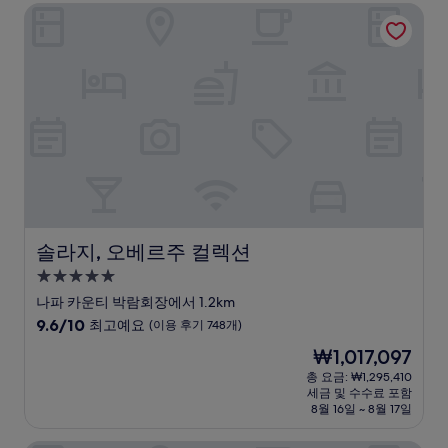
솔라지, 오베르주 컬렉션
최
고
예
요,
(이
용
후
기
171
개)
솔라지, 오베르주 컬렉션
솔라지, 오베르주 컬렉션
5.0
성
나파 카운티 박람회장에서 1.2km
급
10
9.6/10
최고예요
(이용 후기 748개)
숙
점
현
₩1,017,097
만
박
재
점
총 요금: ₩1,295,410
시
요
세금 및 수수료 포함
중
설
금
8월 16일 ~ 8월 17일
9.6
₩1,017,097
점,