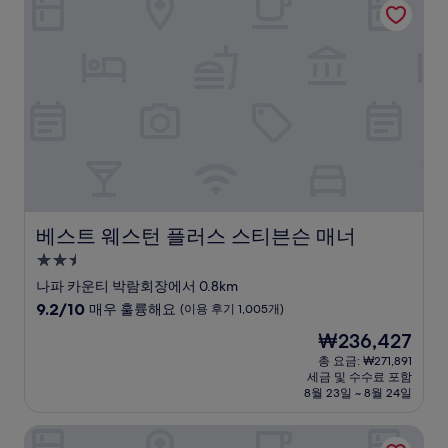
우
훌
륭
해
요,
(이
용
후
기
1,007
개)
베스트 웨스턴 플러스 스티븐슨 매너
베스트 웨스턴 플러스 스티븐슨 매너
2.5
성
나파 카운티 박람회장에서 0.8km
급
10
9.2/10
매우 훌륭해요
(이용 후기 1,005개)
숙
점
현
₩236,427
만
박
재
점
총 요금: ₩271,891
시
요
세금 및 수수료 포함
중
설
금
8월 23일 ~ 8월 24일
9.2
₩236,427
점,
업밸리 인 앤드 핫 스프링스 나파 밸리, 어센드 컬렉션 호텔
매