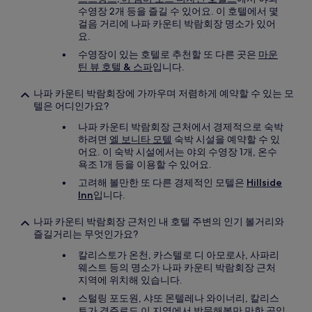
수영장 2개 등을 즐길 수 있어요. 이 호텔에서 몇
걸음 거리에 나파 카운티 박람회장 명소가 있어
요.
수영장이 있는 호텔로 추천할 또 다른 곳은
마운
틴 뷰 호텔 & 스파
입니다.
나파 카운티 박람회장에 가까우며 저렴하게 예약할 수 있는 모
텔은 어디인가요?
나파 카운티 박람회장 근처에서 경제적으로 숙박
하려면
엘 보니타 모텔
숙박 시설을 예약할 수 있
어요. 이 숙박 시설에서는 야외 수영장 1개, 온수
욕조 1개 등을 이용할 수 있어요.
고려해 볼만한 또 다른 경제적인 모텔은
Hillside
Inn
입니다.
나파 카운티 박람회장 근처인 내 호텔 주변의 인기 볼거리와
즐길거리는 무엇인가요?
칼리스토가 온천, 카스텔로 디 아모로사, 사파리
웨스트 등의 명소가 나파 카운티 박람회장 근처
지역에 위치해 있습니다.
스털링 포도원, 샤또 몬텔레나 와이너리, 칼리스
토가 경주로도 이 지역에서 방문해볼만 만한 곳입