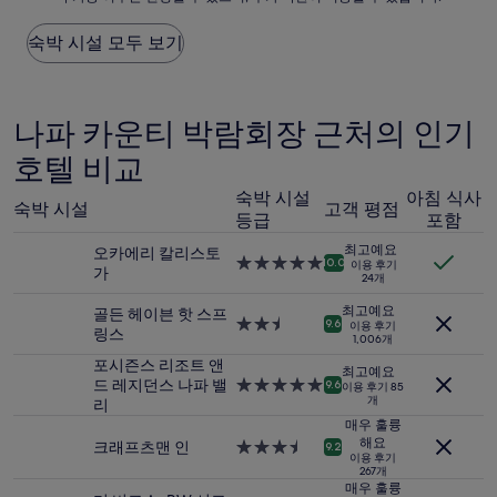
해
된
요,
요
숙박 시설 모두 보기
(이
금
용
은
후
지
기
난
나파 카운티 박람회장 근처의 인기
357
24
개)
호텔 비교
시
간
숙박 시설
아침 식사
이
숙박 시설
고객 평점
내
등급
포함
성
최고예요
오카에리 칼리스토
인
5.0
10.0
이용 후기
가
2
24개
성
명
급
최고예요
골든 헤이븐 핫 스프
1
숙
2.5
9.6
이용 후기
링스
박
1,006개
박
성
기
시
급
포시즌스 리조트 앤
최고예요
준
설
숙
드 레지던스 나파 밸
5.0
9.6
이용 후기 85
최
개
박
리
성
저
시
급
매우 훌륭
가
설
해요
숙
크래프츠맨 인
3.5
9.2
입
이용 후기
박
성
267개
니
시
급
매우 훌륭