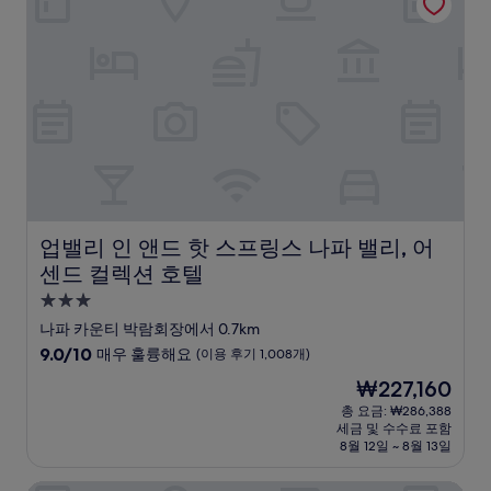
우
훌
륭
해
요,
(이
용
후
기
1,005
개)
업밸리 인 앤드 핫 스프링스 나파 밸리, 어센드 컬렉션 호텔
업밸리 인 앤드 핫 스프링스 나파 밸리, 어
센드 컬렉션 호텔
3.0
성
나파 카운티 박람회장에서 0.7km
급
10
9.0/10
매우 훌륭해요
(이용 후기 1,008개)
숙
점
현
₩227,160
만
박
재
점
총 요금: ₩286,388
시
요
세금 및 수수료 포함
중
설
금
8월 12일 ~ 8월 13일
9.0
₩227,160
점,
매