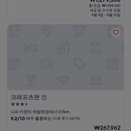
만
박
재
점
총 요금: ₩1,588,443
시
요
세금 및 수수료 포함
중
설
금
8월 9일 ~ 8월 10일
9.6
₩1,279,368
점,
크래프츠맨 인
최
고
예
요,
(이
용
후
기
85
개)
크래프츠맨 인
크래프츠맨 인
3.5
성
나파 카운티 박람회장에서 0.9km
급
10
9.2/10
매우 훌륭해요
(이용 후기 267개)
숙
점
현
₩267,962
만
박