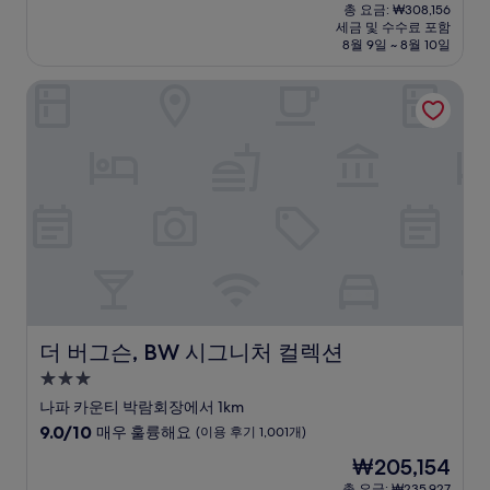
재
점
총 요금: ₩308,156
시
요
세금 및 수수료 포함
중
설
금
8월 9일 ~ 8월 10일
9.2
₩267,962
점,
더 버그슨, BW 시그니처 컬렉션
매
우
훌
륭
해
요,
(이
용
후
기
267
개)
더 버그슨, BW 시그니처 컬렉션
더 버그슨, BW 시그니처 컬렉션
3.0
성
나파 카운티 박람회장에서 1km
급
10
9.0/10
매우 훌륭해요
(이용 후기 1,001개)
숙
점
현
₩205,154
만
박
재
점
총 요금: ₩235,927