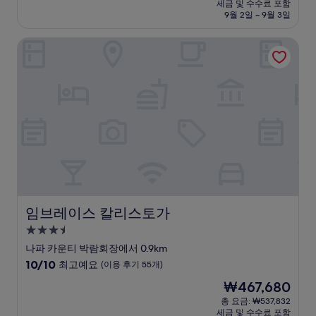
요
세금 및 수수료 포함
중
설
금
9월 2일 ~ 9월 3일
8.4
₩176,267
점,
임브레이스 칼리스토가
매
우
좋
아
요,
(이
용
후
기
781
개)
임브레이스 칼리스토가
임브레이스 칼리스토가
3.5
성
나파 카운티 박람회장에서 0.9km
급
10
10/10
최고예요
(이용 후기 55개)
숙
점
현
₩467,680
만
박
재
점
총 요금: ₩537,832
시
요
세금 및 수수료 포함
중