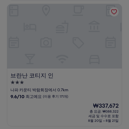
점,
브란난 코티지 인
최
고
예
요,
(이
용
후
기
460
개)
브란난 코티지 인
브란난 코티지 인
3.0
성
나파 카운티 박람회장에서 0.7km
급
10
9.6/10
최고예요
(이용 후기 171개)
숙
점
현
₩337,672
만
박
재
점
총 요금: ₩388,322
시
요
세금 및 수수료 포함
중
설
금
8월 20일 ~ 8월 21일
9.6
₩337,672
점,