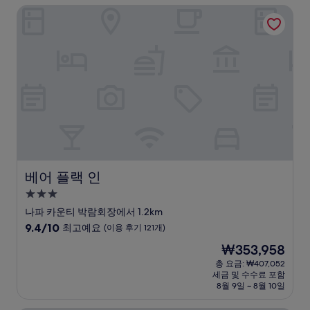
베어 플랙 인
최
고
예
요,
(이
용
후
기
352
개)
베어 플랙 인
베어 플랙 인
3.0
성
나파 카운티 박람회장에서 1.2km
급
10
9.4/10
최고예요
(이용 후기 121개)
숙
점
현
₩353,958
만
박
재
점
총 요금: ₩407,052
시
요
세금 및 수수료 포함
중
설
금
8월 9일 ~ 8월 10일
9.4
₩353,958
점,