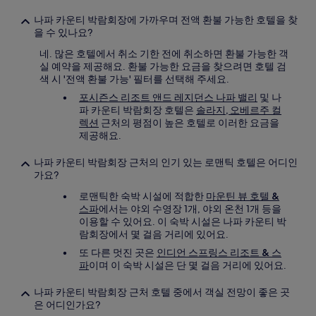
나파 카운티 박람회장에 가까우며 전액 환불 가능한 호텔을 찾
을 수 있나요?
네. 많은 호텔에서 취소 기한 전에 취소하면 환불 가능한 객
실 예약을 제공해요. 환불 가능한 요금을 찾으려면 호텔 검
색 시 '전액 환불 가능' 필터를 선택해 주세요.
포시즌스 리조트 앤드 레지던스 나파 밸리
및 나
파 카운티 박람회장 호텔은
솔라지, 오베르주 컬
렉션
근처의 평점이 높은 호텔로 이러한 요금을
제공해요.
나파 카운티 박람회장 근처의 인기 있는 로맨틱 호텔은 어디인
가요?
로맨틱한 숙박 시설에 적합한
마운틴 뷰 호텔 &
스파
에서는 야외 수영장 1개, 야외 온천 1개 등을
이용할 수 있어요. 이 숙박 시설은 나파 카운티 박
람회장에서 몇 걸음 거리에 있어요.
또 다른 멋진 곳은
인디언 스프링스 리조트 & 스
파
이며 이 숙박 시설은 단 몇 걸음 거리에 있어요.
나파 카운티 박람회장 근처 호텔 중에서 객실 전망이 좋은 곳
은 어디인가요?