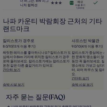
다.
더 버그슨, BW 시그
설
숙
해요
3.0
9.0
요
니처 컬렉션
이용 후기
박
성
1,001개
금
시
급
과
설
숙
예
나파 카운티 박람회장 근처의 기타
박
약
시
가
랜드마크
설
능
여
부
칼리스토가 경주로
샤프스틴 박물관
는
8.0/10(13개 이용 후기)
9.0/10(4개 이용 후기)
변
경
짜릿한 레이스를 좋아하시나요? 칼리스토가 도
칼리스토가 중심에는 샤
될
심에서 0.8km 거리에 위치한 칼리스토가 경주
한 문화적 명소들이 많으
수
로에 들러보세요. 칼리스토가에는 칼리스토가
동안 꼭 들러보세요. 
있
온천 같은 다른 즐길거리가 있어요.
명소에도 가보고 싶다면
으
간단히 보기
터, 파머 하우스 및 칼
며,
요.
추
간단히 보기
가
숙박 시설 보기
숙박 시설 보기
약
관
이
자주 묻는 질문(FAQ)
적
용
나파 카운티 박람회장 근처의 인기 호텔은 어디인가요?