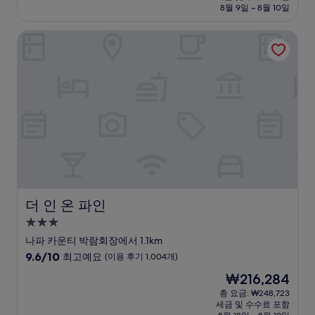
설
금
8월 9일 ~ 8월 10일
10.0
₩467,680
점,
더 인 온 파인
최
고
예
요,
(이
용
후
기
55
개)
더 인 온 파인
더 인 온 파인
3.0
성
나파 카운티 박람회장에서 1.1km
급
10
9.6/10
최고예요
(이용 후기 1,004개)
숙
점
현
₩216,284
만
박
재
점
총 요금: ₩248,723
시
요
세금 및 수수료 포함
중
금