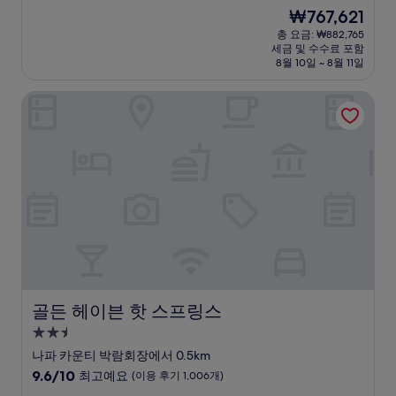
숙
점
현
₩767,621
만
박
재
점
총 요금: ₩882,765
시
요
세금 및 수수료 포함
중
설
금
8월 10일 ~ 8월 11일
10.0
₩767,621
점,
골든 헤이븐 핫 스프링스
최
고
예
요,
(이
용
후
기
24
개)
골든 헤이븐 핫 스프링스
골든 헤이븐 핫 스프링스
2.5
성
나파 카운티 박람회장에서 0.5km
급
10
9.6/10
최고예요
(이용 후기 1,006개)
숙
점