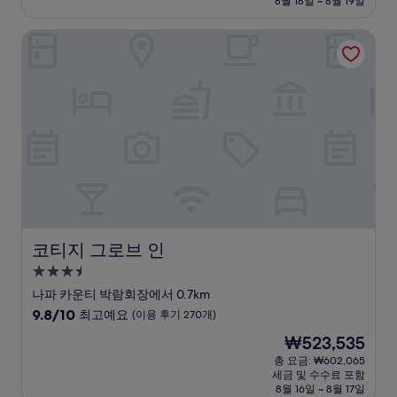
설
8월 18일 ~ 8월 19일
9.6
₩216,284
점,
코티지 그로브 인
최
고
예
요,
(이
용
후
기
1,004
개)
코티지 그로브 인
코티지 그로브 인
3.5
성
나파 카운티 박람회장에서 0.7km
급
10
9.8/10
최고예요
(이용 후기 270개)
숙
점
현
₩523,535
만
박
재
점
총 요금: ₩602,065
시
요
세금 및 수수료 포함
중
설
금
8월 16일 ~ 8월 17일
9.8