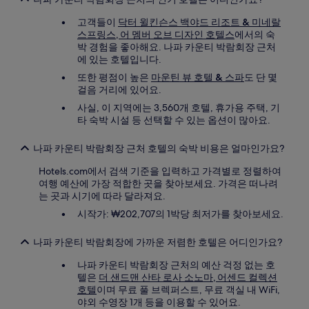
될
수
고객들이
닥터 윌킨슨스 백야드 리조트 & 미네랄
있
스프링스, 어 멤버 오브 디자인 호텔스
에서의 숙
습
박 경험을 좋아해요. 나파 카운티 박람회장 근처
니
에 있는 호텔입니다.
다.
또한 평점이 높은
마운틴 뷰 호텔 & 스파
도 단 몇
걸음 거리에 있어요.
사실, 이 지역에는 3,560개 호텔, 휴가용 주택, 기
타 숙박 시설 등 선택할 수 있는 옵션이 많아요.
나파 카운티 박람회장 근처 호텔의 숙박 비용은 얼마인가요?
Hotels.com에서 검색 기준을 입력하고 가격별로 정렬하여
여행 예산에 가장 적합한 곳을 찾아보세요. 가격은 떠나려
는 곳과 시기에 따라 달라져요.
시작가: ₩202,707의 1박당 최저가를 찾아보세요.
나파 카운티 박람회장에 가까운 저렴한 호텔은 어디인가요?
나파 카운티 박람회장 근처의 예산 걱정 없는 호
텔은
더 샌드맨 산타 로사 소노마, 어센드 컬렉션
호텔
이며 무료 풀 브렉퍼스트, 무료 객실 내 WiFi,
야외 수영장 1개 등을 이용할 수 있어요.