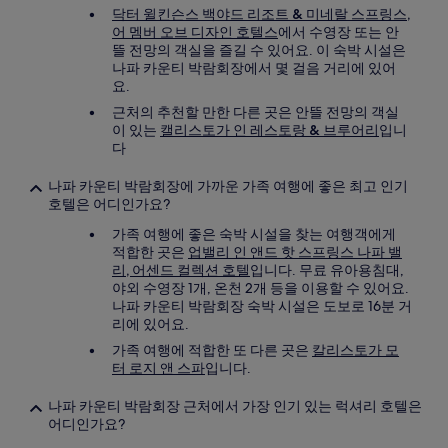
닥터 윌킨슨스 백야드 리조트 & 미네랄 스프링스,
어 멤버 오브 디자인 호텔스
에서 수영장 또는 안
뜰 전망의 객실을 즐길 수 있어요. 이 숙박 시설은
나파 카운티 박람회장에서 몇 걸음 거리에 있어
요.
근처의 추천할 만한 다른 곳은 안뜰 전망의 객실
이 있는
캘리스토가 인 레스토랑 & 브루어리
입니
다
나파 카운티 박람회장에 가까운 가족 여행에 좋은 최고 인기
호텔은 어디인가요?
가족 여행에 좋은 숙박 시설을 찾는 여행객에게
적합한 곳은
업밸리 인 앤드 핫 스프링스 나파 밸
리, 어센드 컬렉션 호텔
입니다. 무료 유아용침대,
야외 수영장 1개, 온천 2개 등을 이용할 수 있어요.
나파 카운티 박람회장 숙박 시설은 도보로 16분 거
리에 있어요.
가족 여행에 적합한 또 다른 곳은
칼리스토가 모
터 로지 앤 스파
입니다.
나파 카운티 박람회장 근처에서 가장 인기 있는 럭셔리 호텔은
어디인가요?