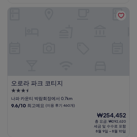
₩523,535
점,
오로라 파크 코티지
최
고
예
요,
(이
용
후
기
270
개)
오로라 파크 코티지
오로라 파크 코티지
3.5
성
나파 카운티 박람회장에서 0.7km
급
10
9.6/10
최고예요
(이용 후기 460개)
숙
점
현
₩254,452
만
박
재
점
총 요금: ₩292,620
시
요
세금 및 수수료 포함
중
설
금
8월 9일 ~ 8월 10일
9.6
₩254,452