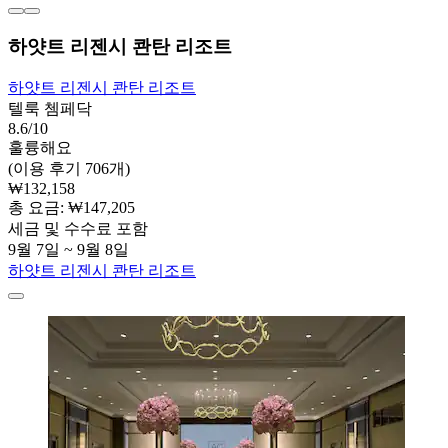
하얏트 리젠시 콴탄 리조트
하얏트 리젠시 콴탄 리조트
텔룩 쳄페닥
8.6/10
훌륭해요
(이용 후기 706개)
₩132,158
총 요금: ₩147,205
세금 및 수수료 포함
9월 7일 ~ 9월 8일
하얏트 리젠시 콴탄 리조트