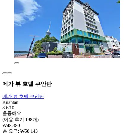
메가 뷰 호텔 쿠안탄
메가 뷰 호텔 쿠안탄
Kuantan
8.6/10
훌륭해요
(이용 후기 198개)
₩48,380
총 요금: ₩58,143