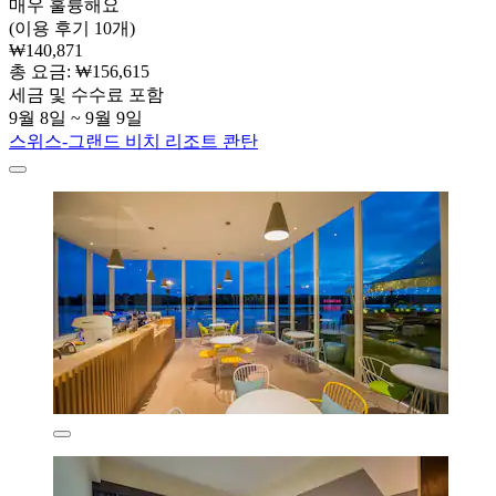
매우 훌륭해요
(이용 후기 10개)
₩140,871
총 요금: ₩156,615
세금 및 수수료 포함
9월 8일 ~ 9월 9일
스위스-그랜드 비치 리조트 콴탄