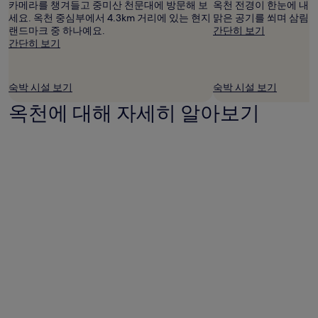
카메라를 챙겨들고 중미산 천문대에 방문해 보
옥천 전경이 한눈에 내
부
세요. 옥천 중심부에서 4.3km 거리에 있는 현지
맑은 공기를 쐬며 삼림
는
랜드마크 중 하나예요.
간단히 보기
변
간단히 보기
경
될
수
있
숙박 시설 보기
숙박 시설 보기
으
옥천에 대해 자세히 알아보기
며,
추
가
약
관
이
적
용
될
수
있
습
니
다.