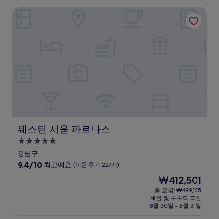
점,
웨스틴 서울 파르나스
최
고
예
요,
(이
용
후
기
918
개)
웨스틴 서울 파르나스
웨스틴 서울 파르나스
5.0
성
강남구
급
10
9.4/10
최고예요
(이용 후기 227개)
숙
점
현
₩412,501
만
박
재
점
총 요금: ₩499,125
시
요
세금 및 수수료 포함
중
설
금
8월 30일 ~ 8월 31일
9.4
₩412,501
점,