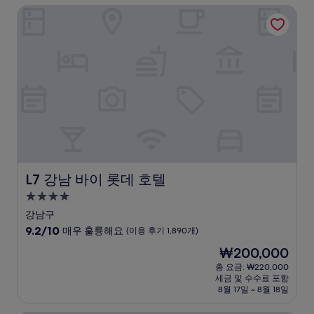
L7 강남 바이 롯데 호텔
최
고
예
요,
(이
용
후
기
1,509
개)
L7 강남 바이 롯데 호텔
L7 강남 바이 롯데 호텔
4.0
성
강남구
급
10
9.2/10
매우 훌륭해요
(이용 후기 1,890개)
숙
점
현
₩200,000
만
박
재
점
총 요금: ₩220,000
시
요
세금 및 수수료 포함
중
설
금
8월 17일 ~ 8월 18일
9.2
₩200,000
점,