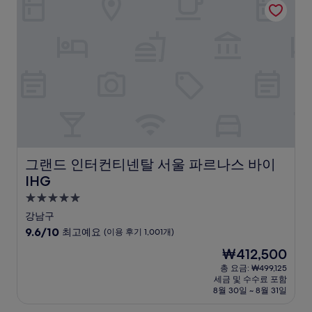
륭
해
요,
(이
용
후
기
1,006
개)
그랜드 인터컨티넨탈 서울 파르나스 바이 IHG
그랜드 인터컨티넨탈 서울 파르나스 바이
IHG
5.0
성
강남구
급
10
9.6/10
최고예요
(이용 후기 1,001개)
숙
점
현
₩412,500
만
박
재
점
총 요금: ₩499,125
시
요
세금 및 수수료 포함
중
설
금
8월 30일 ~ 8월 31일
9.6
₩412,500
점,