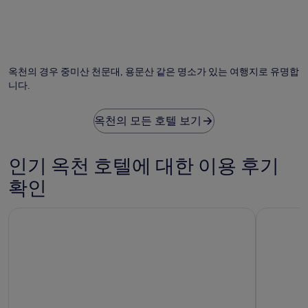
G43 님의 사진
G4
님
의
옥천의 경우 중미산 천문대, 용문산 같은 명소가 있는 여행지로 유명합
공
니다.
개
사
진
옥천의 모든 호텔 보기
인기 옥천 호텔에 대한 이용 후기
확인
잠실 딜라이트 호텔
비스타 워