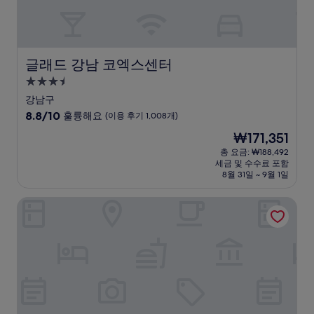
211
개)
글래드 강남 코엑스센터
글래드 강남 코엑스센터
3.5
성
강남구
급
10
8.8/10
훌륭해요
(이용 후기 1,008개)
숙
점
현
₩171,351
만
박
재
점
총 요금: ₩188,492
시
요
세금 및 수수료 포함
중
설
금
8월 31일 ~ 9월 1일
8.8
₩171,351
점,
남양주 북한강 돌체카사호텔
훌
륭
해
요,
(이
용
후
기
1,008