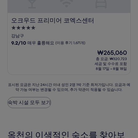
76
개)
오크우드 프리미어 코엑스센터
오크우드 프리미어 코엑스센터
5.0
성
강남구
급
10
9.2/10
매우 훌륭해요
(이용 후기 1,671개)
숙
점
현
₩265,060
만
박
재
점
총 요금: ₩320,723
시
요
세금 및 수수료 포함
중
설
금
8월 17일 ~ 8월 18일
9.2
₩265,060
점,
매
표
표시된 요금은 지난 24시간 이내 성인 2명 1박 기준 최저가입니다. 요금과 예
우
약 가능 여부는 변경될 수 있으며, 추가 약관이 적용될 수 있습니다.
시
훌
된
륭
요
숙박 시설 모두 보기
해
금
요,
은
(이
지
용
난
후
24
기
옥천의 이색적인 숙소를 찾아보
시
1,671