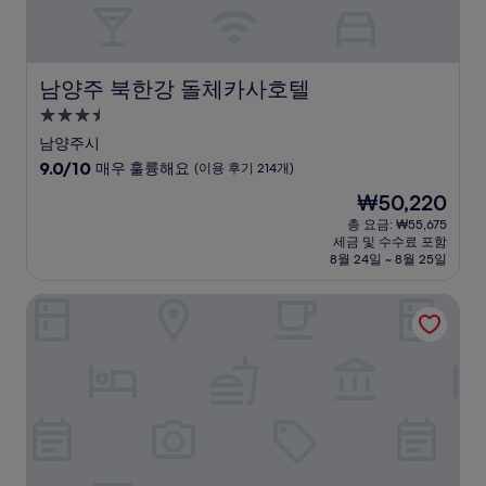
개)
남양주 북한강 돌체카사호텔
남양주 북한강 돌체카사호텔
3.5
성
남양주시
급
10
9.0/10
매우 훌륭해요
(이용 후기 214개)
숙
점
현
₩50,220
만
박
재
점
총 요금: ₩55,675
시
요
세금 및 수수료 포함
중
설
금
8월 24일 ~ 8월 25일
9.0
₩50,220
점,
오라카이 청계산 호텔, BW 프리미어 컬렉션
매
우
훌
륭
해
요,
(이
용
후
기