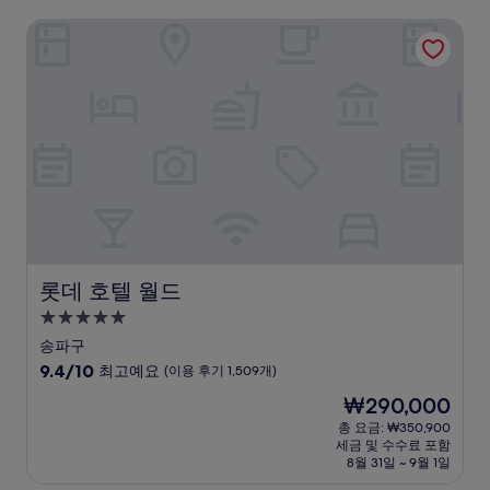
롯데 호텔 월드
롯데 호텔 월드
롯데 호텔 월드
5.0
성
송파구
급
10
9.4/10
최고예요
(이용 후기 1,509개)
숙
점
현
₩290,000
만
박
재
점
총 요금: ₩350,900
시
요
세금 및 수수료 포함
중
설
금
8월 31일 ~ 9월 1일
9.4
₩290,000
점,