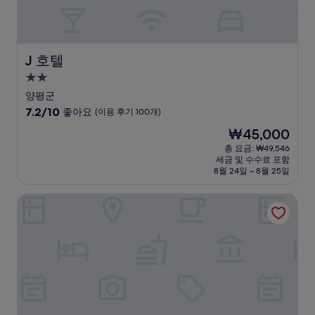
기
1,007
개)
J 호텔
J 호텔
2.0
성
양평군
급
10
7.2/10
좋아요
(이용 후기 100개)
숙
점
현
₩45,000
만
박
재
점
총 요금: ₩49,546
시
요
세금 및 수수료 포함
중
설
금
8월 24일 ~ 8월 25일
7.2
₩45,000
점,
데이지 호텔 양평
좋
아
요,
(이
용
후
기
100
개)