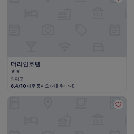
훌
륭
해
요,
(이
용
후
기
1,020
개)
더라인호텔
더라인호텔
2.0
성
양평군
급
10
8.4/10
매우 좋아요
(이용 후기 5개)
숙
점
만
박
신라스테이 삼성 코엑스 센터
점
시
중
설
8.4
점,
매
우
좋