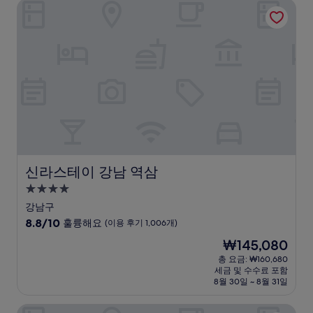
신라스테이 강남 역삼
매
우
훌
륭
해
요,
(이
용
후
기
1,890
개)
신라스테이 강남 역삼
신라스테이 강남 역삼
4.0
성
강남구
급
10
8.8/10
훌륭해요
(이용 후기 1,006개)
숙
점
현
₩145,080
만
박
재
점
총 요금: ₩160,680
시
요
세금 및 수수료 포함
중
설
금
8월 30일 ~ 8월 31일
8.8
₩145,080
점,
그랜드 인터컨티넨탈 서울 파르나스 바이 IHG
훌