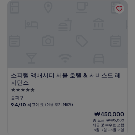
소피텔 앰배서더 서울 호텔 & 서비스드 레지던스
최
고
예
요,
(이
용
후
기
1,001
개)
소피텔 앰배서더 서울 호텔 & 서비스드 레지던스
소피텔 앰배서더 서울 호텔 & 서비스드 레
지던스
5.0
성
송파구
급
10
9.4/10
최고예요
(이용 후기 918개)
숙
점
현
₩450,000
만
박
재
점
총 요금: ₩495,000
시
요
세금 및 수수료 포함
중
설
금
8월 17일 ~ 8월 18일
9.4
₩450,000