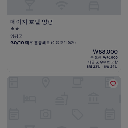
데이지 호텔 양평
데이지 호텔 양평
2.0
성
양평군
급
10
9.0/10
매우 훌륭해요
(이용 후기 76개)
숙
점
현
₩88,000
만
박
재
점
총 요금: ₩96,800
시
요
세금 및 수수료 포함
중
설
금
8월 23일 ~ 8월 24일
9.0
₩88,000
점,
오크우드 프리미어 코엑스센터
매
우
훌
륭
해
요,
(이
용
후
기