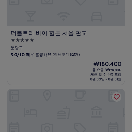
기
1,008
개)
더블트리 바이 힐튼 서울 판교
더블트리 바이 힐튼 서울 판교
5.0
성
분당구
급
10
9.0/10
매우 훌륭해요
(이용 후기 821개)
숙
점
현
₩180,400
만
박
재
점
총 요금: ₩198,440
시
요
세금 및 수수료 포함
중
설
금
8월 30일 ~ 8월 31일
9.0
₩180,400
점,
소노벨 양평
매
우
훌
륭
해
요,
(이
용