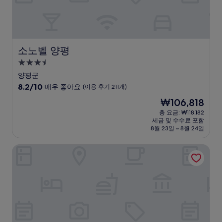
후
기
821
개)
소노벨 양평
소노벨 양평
3.5
성
양평군
급
10
8.2/10
매우 좋아요
(이용 후기 211개)
숙
점
현
₩106,818
만
박
재
점
총 요금: ₩118,182
시
요
세금 및 수수료 포함
중
설
금
8월 23일 ~ 8월 24일
8.2
₩106,818
점,
글래드 강남 코엑스센터
매
우
좋
아
요,
(이
용
후
기