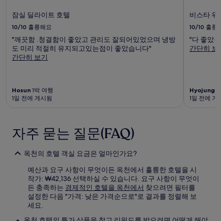
잠실 딜라이트 호텔
비스타 워
10/10
훌륭해요
10/10
훌륭
"깨끗함 .청결함이 좋았고 관리도 잘되어있었으며 냉방
"다 좋았음. . . 
도 미리 적절히 유지되고있는점이 좋았습니다"
간단히 보
간단히 보기
Hosun
1박 여행
Hyojung
2
1일 전에 게시됨
1일 전에 게
자주 묻는 질문(FAQ)
옥천의 호텔 객실 요금은 얼마인가요?
예산과 요구 사항이 무엇이든 옥천에서 훌륭한 호텔을 시
작가: ₩42,136 선택하실 수 있습니다. 요구 사항이 무엇이
든 충족하는
경제적인 호텔을 옥천에서
찾으려면 필터를
설정한 다음 "가격: 낮은 가격순으로"로 결과를 정렬해 보
세요.
옥천 호텔의 특가 상품을 찾고 리워드를 받으려면 어떻게 해야