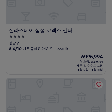
아
요,
(이
용
후
기
신라스테이 삼성 코엑스 센터
신라스테이 삼성 코엑스 센터
5
개)
4.0
성
강남구
급
10
8.4/10
매우 좋아요
(이용 후기 1,008개)
숙
점
현
₩195,994
만
박
재
점
총 요금: ₩216,154
시
요
세금 및 수수료 포함
중
설
금
8월 17일 ~ 8월 18일
8.4
₩195,994
점,
더블트리 바이 힐튼 서울 판교
매
우
좋
아
요,
(이
용
후