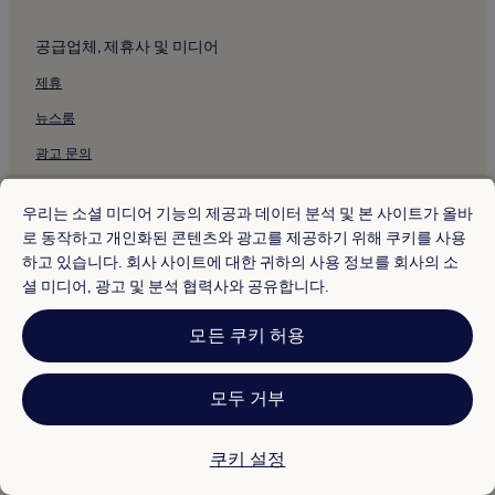
오빈역 근처 호텔
공급업체, 제휴사 및 미디어
아신역 근처 호텔
제휴
국수역 근처 호텔
뉴스룸
양평의 수영장이 있는 호텔
양평의 주차 가능 호텔
광고 문의
양평의 주방이 있는 호텔
여행사
우리는 소셜 미디어 기능의 제공과 데이터 분석 및 본 사이트가 올바
양평의 펜션
로 동작하고 개인화된 콘텐츠와 광고를 제공하기 위해 쿠키를 사용
정책
양평의 저렴한 호텔
하고 있습니다. 회사 사이트에 대한 귀하의 사용 정보를 회사의 소
이용약관
셜 미디어, 광고 및 분석 협력사와 공유합니다.
양평의 2성급 호텔
개인정보 보호
양평의 3성급 호텔
모든 쿠키 허용
쿠키
양평의 비즈니스 호텔
양평 호텔
콘텐츠 지침 및 신고
모두 거부
옥천의 주차 가능 호텔
기타 정보
쿠키 설정
회사 소개