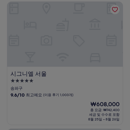
시그니엘 서울
최
고
예
요,
(이
용
후
기
227
개)
시그니엘 서울
시그니엘 서울
5.0
성
송파구
급
10
9.6/10
최고예요
(이용 후기 1,003개)
숙
점
현
₩608,000
만
박
재
점
총 요금: ₩742,400
시
요
세금 및 수수료 포함
중
설
금
8월 25일 ~ 8월 26일
9.6
₩608,000
점,