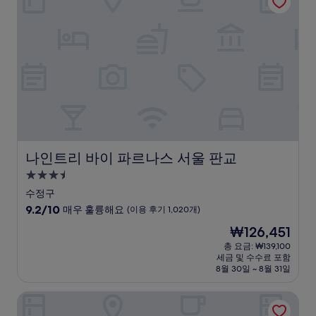
우
훌
륭
해
요,
(이
용
후
기
1,007
개)
나인트리 바이 파르나스 서울 판교
나인트리 바이 파르나스 서울 판교
3.5
성
수정구
급
10
9.2/10
매우 훌륭해요
(이용 후기 1,020개)
숙
점
현
₩126,451
만
박
재
점
총 요금: ₩139,100
시
요
세금 및 수수료 포함
중
설
금
8월 30일 ~ 8월 31일
9.2
₩126,451
점,
더라인호텔
매
우