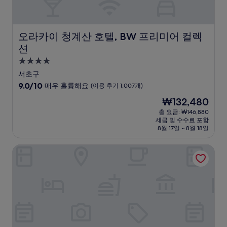
214
개)
오라카이 청계산 호텔, BW 프리미어 컬렉션
오라카이 청계산 호텔, BW 프리미어 컬렉
션
4.0
성
서초구
급
10
9.0/10
매우 훌륭해요
(이용 후기 1,007개)
숙
점
현
₩132,480
만
박
재
점
총 요금: ₩146,880
시
요
세금 및 수수료 포함
중
설
금
8월 17일 ~ 8월 18일
9.0
₩132,480
점,
J 호텔
매
우
훌
륭
해
요,
(이
용
후