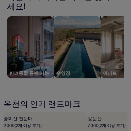
간
세요!
개)
이
내
성
반려동물 동반 가능 숙박 시설 검색
수영장이 있는 숙박 시설 검색
아파트 검색
인
2
명
1
박
기
준
최
저
가
반려동물 동반 가능
수영장
아파트
입
니
다.
요
금
옥천의 인기 랜드마크
과
예
약
가
중미산 천문대
용문산
능
9.0/10(2개 이용 후기)
7.0/10(2개 이용 후기)
여