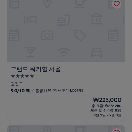
고
예
요,
(이
용
후
기
16
개)
그랜드 워커힐 서울
그랜드 워커힐 서울
5.0
성
광진구
급
10
9.0/10
매우 훌륭해요
(이용 후기 1,007개)
숙
점
현
₩225,000
만
박
재
점
총 요금: ₩272,250
시
요
세금 및 수수료 포함
중
설
금
9월 2일 ~ 9월 3일
9.0
₩225,000
점,
나인트리 바이 파르나스 서울 판교
매