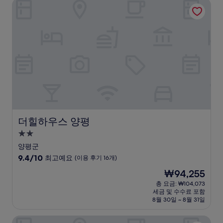
더힐하우스 양평
최
고
예
요,
(이
용
후
기
1,003
개)
더힐하우스 양평
더힐하우스 양평
2.0
성
양평군
급
10
9.4/10
최고예요
(이용 후기 16개)
숙
점
현
₩94,255
만
박
재
점
총 요금: ₩104,073
시
요
세금 및 수수료 포함
중
설
금
8월 30일 ~ 8월 31일
9.4
₩94,255
점,
그랜드 워커힐 서울
최