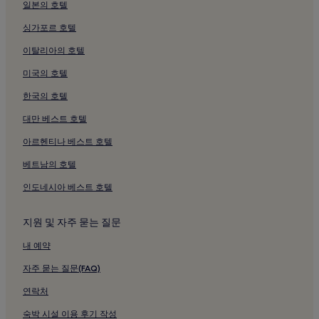
일본의 호텔
백운봉 근처 호텔
싱가포르 호텔
바탕골 예술관 근처 호텔
이탈리아의 호텔
중미산 천문대 근처 호텔
미국의 호텔
중미산 자연 휴양림 근처 호텔
한국의 호텔
소나기 마을 근처 호텔
용문사 근처 호텔
대만 베스트 호텔
갤러리 와 근처 호텔
아르헨티나 베스트 호텔
코리아 뮤직 파크 근처 호텔
베트남의 호텔
중원 폭포 근처 호텔
인도네시아 베스트 호텔
더 그림 근처 호텔
지원 및 자주 묻는 질문
서후리 숲 근처 호텔
내 예약
나를 찾는 정원 근처 호텔
용문장 근처 호텔
자주 묻는 질문(FAQ)
원덕역 근처 호텔
연락처
양평역 근처 호텔
숙박 시설 이용 후기 작성