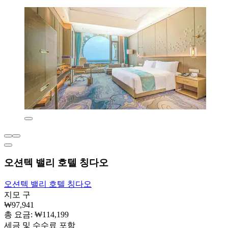
오션텍 밸리 호텔 칭다오
오션텍 밸리 호텔 칭다오
지모 구
₩97,941
총 요금: ₩114,199
세금 및 수수료 포함