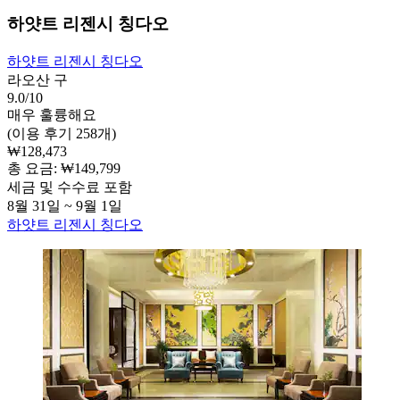
하얏트 리젠시 칭다오
하얏트 리젠시 칭다오
라오산 구
9.0/10
매우 훌륭해요
(이용 후기 258개)
₩128,473
총 요금: ₩149,799
세금 및 수수료 포함
8월 31일 ~ 9월 1일
하얏트 리젠시 칭다오