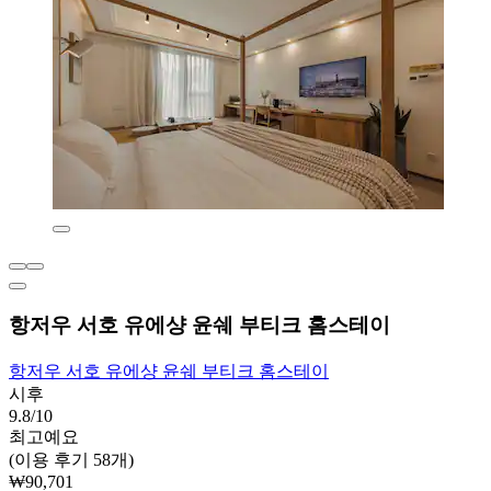
항저우 서호 유에샹 윤쉐 부티크 홈스테이
항저우 서호 유에샹 윤쉐 부티크 홈스테이
시후
9.8/10
최고예요
(이용 후기 58개)
₩90,701