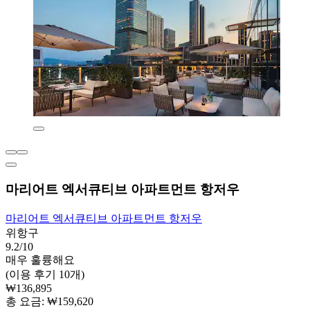
마리어트 엑서큐티브 아파트먼트 항저우
마리어트 엑서큐티브 아파트먼트 항저우
위항구
9.2/10
매우 훌륭해요
(이용 후기 10개)
₩136,895
총 요금: ₩159,620