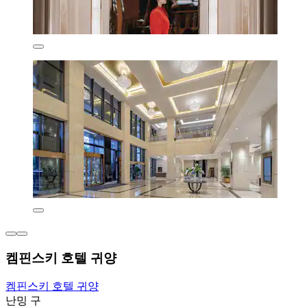
켐핀스키 호텔 귀양
켐핀스키 호텔 귀양
난밍 구