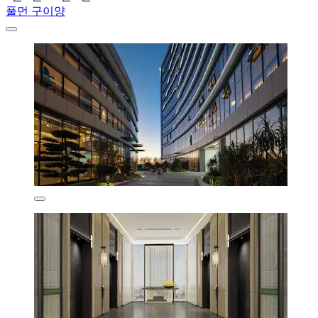
풀먼 구이양