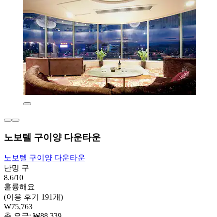
노보텔 구이양 다운타운
노보텔 구이양 다운타운
난밍 구
8.6/10
훌륭해요
(이용 후기 191개)
₩75,763
총 요금: ₩88,339