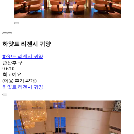
하얏트 리젠시 귀양
하얏트 리젠시 귀양
관산후 구
9.6/10
최고예요
(이용 후기 42개)
하얏트 리젠시 귀양