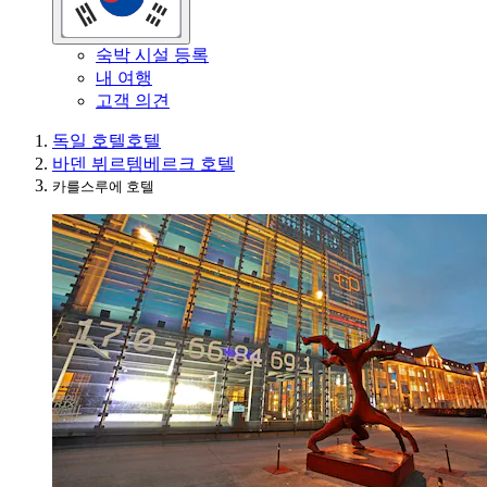
숙박 시설 등록
내 여행
고객 의견
독일 호텔
호텔
바덴 뷔르템베르크 호텔
카를스루에 호텔