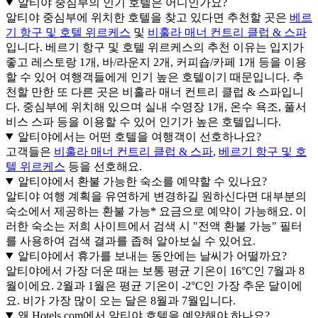
알티야 중심부의 인기 호텔은 어디인가요?
알티야 중심부에 위치한 호텔을 찾고 있다면 추천할 곳은
베르
기 항구 및 호텔 위르케스
및
비훌라 매너 컨트리 클럽 & 스파
입니다. 베르기 항구 및 호텔 위르케스의 추천 이유는 입지가
좋고 레스토랑 1개, 바/라운지 2개, 커피숍/카페 1개 등을 이용
할 수 있어 여행객들에게 인기 높은 호텔이기 때문입니다. 추
천할 만한 또 다른 곳은 비훌라 매너 컨트리 클럽 & 스파입니
다. 중심부에 위치해 있으며 실내 수영장 1개, 온수 욕조, 풀서
비스 스파 등을 이용할 수 있어 인기가 높은 호텔입니다.
알티야에서는 어떤 호텔을 여행객이 선호하나요?
고객들은
비훌라 매너 컨트리 클럽 & 스파
,
베르기 항구 및 호
텔 위르케스
등을 선호해요.
알티야에서 환불 가능한 숙소를 예약할 수 있나요?
알티야 여행 계획을 유연하게 변경하길 원하신다면 대부분의
숙소에서 제공하는 환불 가능* 요금으로 예약이 가능해요. 이
러한 숙소는 저희 사이트에서 검색 시 "전액 환불 가능" 필터
를 사용하여 검색 결과를 좁혀 알아보실 수 있어요.
알티야에서 휴가를 보내는 동안에는 날씨가 어떨까요?
알티야에서 가장 더운 때는 보통 평균 기온이 16°C인 7월과 8
월이에요. 2월과 1월은 평균 기온이 -2°C인 가장 추운 달이에
요. 비가 가장 많이 오는 달은 8월과 7월입니다.
왜 Hotels.com에서 알티야 호텔을 예약해야 하나요?