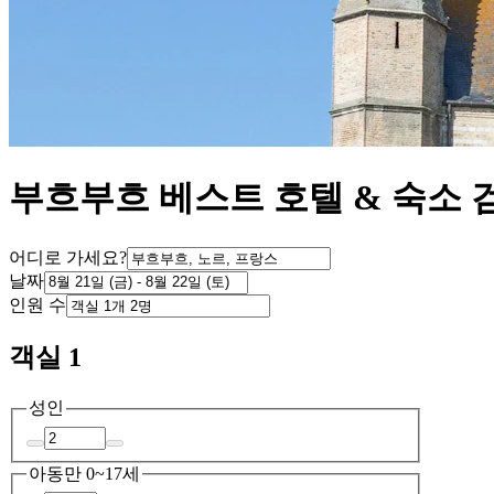
부흐부흐 베스트 호텔 & 숙소 
어디로 가세요?
날짜
인원 수
객실 1
성인
아동
만 0~17세