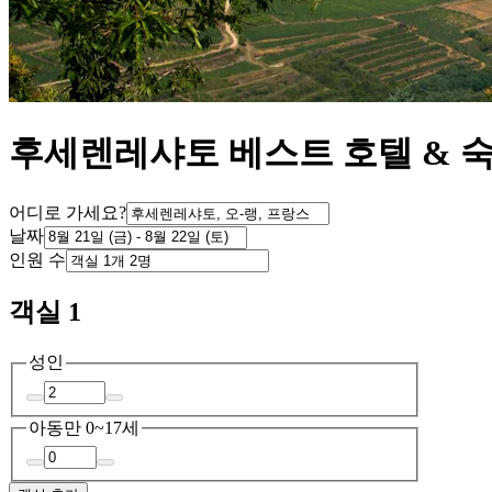
후세렌레샤토 베스트 호텔 & 
어디로 가세요?
날짜
인원 수
객실 1
성인
아동
만 0~17세