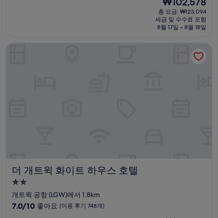
₩102,578
만
박
재
점
총 요금: ₩123,094
시
요
세금 및 수수료 포함
중
설
금
8월 17일 ~ 8월 18일
7.2
₩102,578
점,
더 개트윅 화이트 하우스 호텔
좋
아
요,
(이
용
후
기
90
개)
더 개트윅 화이트 하우스 호텔
더 개트윅 화이트 하우스 호텔
2.0
성
개트윅 공항 (LGW)에서 1.8km
급
10
7.0/10
좋아요
(이용 후기 748개)
숙
점