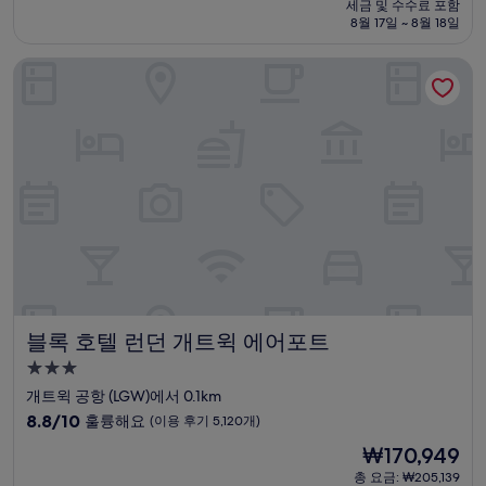
요
세금 및 수수료 포함
중
설
금
8월 17일 ~ 8월 18일
9.0
₩212,578
점,
블록 호텔 런던 개트윅 에어포트
매
우
훌
륭
해
요,
(이
용
후
기
2,437
개)
블록 호텔 런던 개트윅 에어포트
블록 호텔 런던 개트윅 에어포트
3.0
성
개트윅 공항 (LGW)에서 0.1km
급
10
8.8/10
훌륭해요
(이용 후기 5,120개)
숙
점
현
₩170,949
만
박
재
점
총 요금: ₩205,139