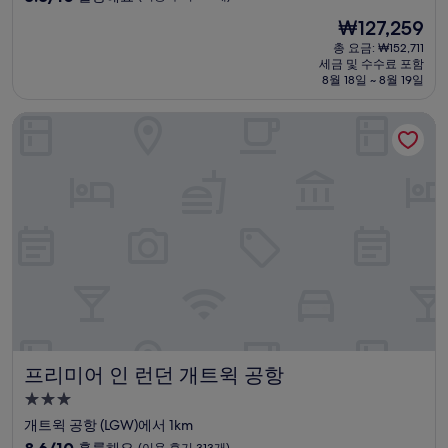
숙
점
현
₩127,259
만
박
재
점
총 요금: ₩152,711
시
요
세금 및 수수료 포함
중
설
금
8월 18일 ~ 8월 19일
8.8
₩127,259
점,
프리미어 인 런던 개트윅 공항
훌
륭
해
요,
(이
용
후
기
746
개)
프리미어 인 런던 개트윅 공항
프리미어 인 런던 개트윅 공항
3.0
성
개트윅 공항 (LGW)에서 1km
급
10
8.6/10
훌륭해요
(이용 후기 313개)