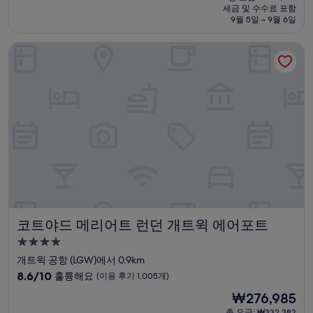
시
요
세금 및 수수료 포함
중
설
금
9월 5일 ~ 9월 6일
9.0
₩129,506
점,
코트야드 메리어트 런던 개트윅 에어포트
매
우
훌
륭
해
요,
(이
용
후
기
236
개)
코트야드 메리어트 런던 개트윅 에어포트
코트야드 메리어트 런던 개트윅 에어포트
4.0
성
개트윅 공항 (LGW)에서 0.9km
급
10
8.6/10
훌륭해요
(이용 후기 1,005개)
숙
점
현
₩276,985
만
박
재
점
총 요금: ₩332,382