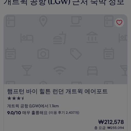
개트윅 공항 (LGW) 근처 숙박 정보
햄프턴 바이 힐튼 런던 개트윅 에어포트
햄프턴 바이 힐튼 런던 개트윅 에어포트
햄프턴 바이 힐튼 런던 개트윅 에어포트
3.5
성
개트윅 공항 (LGW)에서 1.1km
급
10
9.0/10
매우 훌륭해요
(이용 후기 2,437개)
숙
점
현
₩212,578
만
박
재
점
총 요금: ₩255,094
시