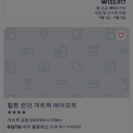
현
₩133,917
만
박
재
점
총 요금: ₩160,700
시
요
세금 및 수수료 포함
중
설
금
9월 1일 ~ 9월 2일
7.0
₩133,917
점,
힐튼 런던 개트윅 에어포트
좋
아
요,
(이
용
후
기
748
개)
힐튼 런던 개트윅 에어포트
힐튼 런던 개트윅 에어포트
4.0
성
개트윅 공항 (LGW)에서 0.5km
급
10
9.0/10
매우 훌륭해요
(이용 후기 4,533개)
숙
점