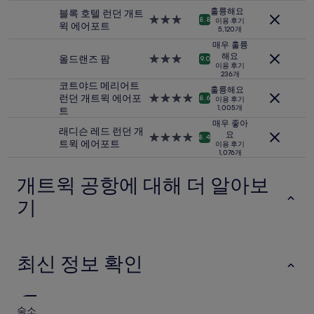
급
박
훌륭해요
블록 호텔 런던 개트
숙
3.0
8.8
이용 후기
기
윅 에어포트
박
5,120개
성
준
시
급
매우 훌륭
최
설
해요
숙
올드랜즈 팜
3.0
9.0
저
이용 후기
박
성
가
236개
시
급
코트야드 메리어트
입
훌륭해요
설
숙
런던 개트윅 에어포
4.0
니
8.6
이용 후기
박
1,005개
트
성
다.
시
급
요
매우 좋아
래디슨 레드 런던 개
설
요
숙
금
4.0
8.4
트윅 에어포트
이용 후기
박
과
성
1,076개
시
예
급
설
약
숙
개트윅 공항에 대해 더 알아보
가
박
능
시
기
여
설
부
는
변
최신 정보 확인
경
될
수
있
숙소
으