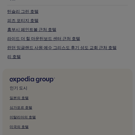
며,
추
틴슬리 그린 호텔
가
피즈 포티지 호텔
약
관
홈부시 페인트볼 근처 호텔
이
적
라이드 더 힐 마운틴보드 센터 근처 호텔
용
런던 잉글랜드 사원 예수 그리스도 후기 성도 교회 근처 호텔
될
수
리 호텔
있
습
Raf 마햄 근처 호텔
니
툴리스 농장 근처 호텔
다.
부칸 국가 공원 근처 호텔
인기 도시
크롤리 시청 근처 호텔
일본의 호텔
서리의 아파트
싱가포르 호텔
세인트 존 세례 침례 교회 근처 호텔
이탈리아의 호텔
콥톤 호텔
미국의 호텔
Gatwick Express 역 근처 호텔