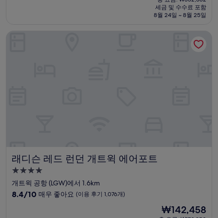
시
요
세금 및 수수료 포함
중
설
금
8월 24일 ~ 8월 25일
8.6
₩276,985
점,
래디슨 레드 런던 개트윅 에어포트
훌
륭
해
요,
(이
용
후
기
1,005
개)
래디슨 레드 런던 개트윅 에어포트
래디슨 레드 런던 개트윅 에어포트
4.0
성
개트윅 공항 (LGW)에서 1.6km
급
10
8.4/10
매우 좋아요
(이용 후기 1,076개)
숙
점
현
₩142,458
만
박
재