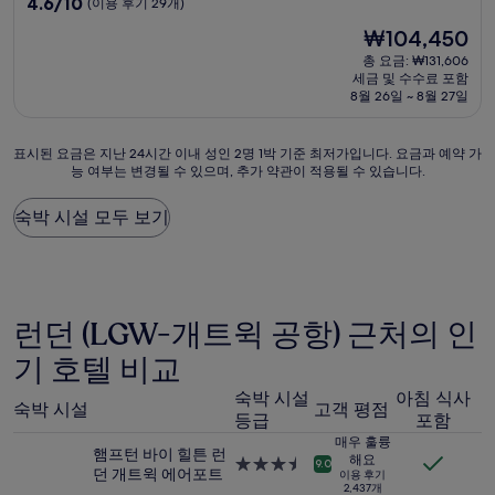
10
4.6/10
(이용 후기 29개)
숙
점
현
₩104,450
만
박
재
점
총 요금: ₩131,606
시
요
세금 및 수수료 포함
중
설
금
8월 26일 ~ 8월 27일
4.6
₩104,450
점,
(이
표
표시된 요금은 지난 24시간 이내 성인 2명 1박 기준 최저가입니다. 요금과 예약 가
용
능 여부는 변경될 수 있으며, 추가 약관이 적용될 수 있습니다.
시
후
된
기
요
숙박 시설 모두 보기
29
금
개)
은
지
난
24
런던 (LGW-개트윅 공항) 근처의 인
시
간
기 호텔 비교
이
내
숙박 시설
아침 식사
숙박 시설
고객 평점
성
등급
포함
인
매우 훌륭
2
햄프턴 바이 힐튼 런
해요
3.5
9.0
명
던 개트윅 에어포트
이용 후기
성
2,437개
1