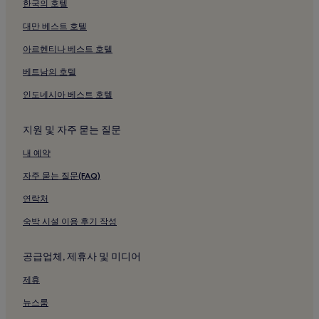
한국의 호텔
Redhill 역 근처 호텔
대만 베스트 호텔
매너 로얄 비즈니스 파크의 B&B
매너 로얄 비즈니스 파크 근처 비즈니스 호텔
아르헨티나 베스트 호텔
매너 로얄 비즈니스 파크 근처 성소수자 환영 호텔
베트남의 호텔
K2 크롤리 레저 센터 근처 호텔
인도네시아 베스트 호텔
펠브리지 호텔
지원 및 자주 묻는 질문
샐포즈 호텔
내 예약
Reigate 역 근처 호텔
자주 묻는 질문(FAQ)
Crawley Ifield 역 근처 호텔
바론스 동굴 근처 호텔
연락처
아이필드 골프 클럽 근처 호텔
숙박 시설 이용 후기 작성
브리티시 야생 센터 근처 호텔
공급업체, 제휴사 및 미디어
틸게이트 공원 근처 호텔
제휴
에덴브리지의 주차 가능 호텔
뉴스룸
호셤의 럭셔리 호텔