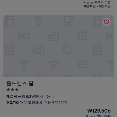
시
요
세금 및 수수료 포함
중
설
금
8월 12일 ~ 8월 13일
8.8
₩170,949
점,
올드랜즈 팜
훌
륭
해
요,
(이
용
후
기
5,120
개)
올드랜즈 팜
올드랜즈 팜
3.0
성
개트윅 공항 (LGW)에서 1.6km
급
10
9.0/10
매우 훌륭해요
(이용 후기 236개)
숙
점
현
₩129,506
만
박
재
점
총 요금: ₩170,948