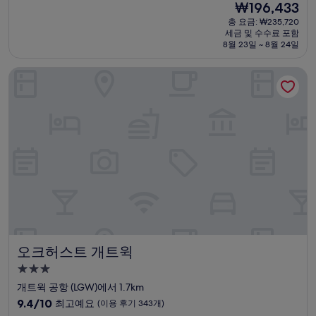
현
₩196,433
만
박
재
점
총 요금: ₩235,720
시
요
세금 및 수수료 포함
중
설
금
8월 23일 ~ 8월 24일
9.0
₩196,433
점,
오크허스트 개트윅
매
우
훌
륭
해
요,
(이
용
후
기
4,533
개)
오크허스트 개트윅
오크허스트 개트윅
3.0
성
개트윅 공항 (LGW)에서 1.7km
급
10
9.4/10
최고예요
(이용 후기 343개)
숙
점