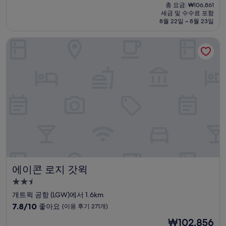
재
점
총 요금: ₩106,861
시
요
세금 및 수수료 포함
중
설
금
8월 22일 ~ 8월 23일
8.0
₩89,051
점,
에이콘 로지 갓윅
매
우
좋
아
요,
(이
용
후
기
746
개)
에이콘 로지 갓윅
에이콘 로지 갓윅
2.5
성
개트윅 공항 (LGW)에서 1.6km
급
10
7.8/10
좋아요
(이용 후기 271개)
숙
점
현
₩102,856
만