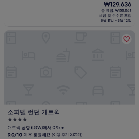
현
₩129,636
만
박
재
점
총 요금: ₩155,563
시
요
세금 및 수수료 포함
중
설
금
8월 11일 ~ 8월 12일
9.4
₩129,636
점,
소피텔 런던 개트윅
최
고
예
요,
(이
용
후
기
343
개)
소피텔 런던 개트윅
소피텔 런던 개트윅
4.0
성
개트윅 공항 (LGW)에서 0.9km
급
10
9.0/10
매우 훌륭해요
(이용 후기 2,176개)