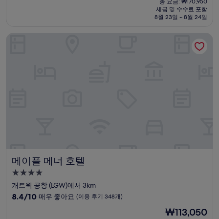
점
총 요금: ₩170,950
시
요
세금 및 수수료 포함
중
설
금
8월 23일 ~ 8월 24일
8.4
₩142,458
점,
메이플 메너 호텔
매
우
좋
아
요,
(이
용
후
기
1,076
개)
메이플 메너 호텔
메이플 메너 호텔
4.0
성
개트윅 공항 (LGW)에서 3km
급
10
8.4/10
매우 좋아요
(이용 후기 348개)
숙
점
현
₩113,050
만
박