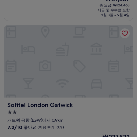
박
재
점
총 요금: ₩104,468
시
요
세금 및 수수료 포함
중
설
금
9월 3일 ~ 9월 4일
7.6
₩87,057
점,
Sofitel London Gatwick
좋
아
요,
(이
용
후
기
32
개)
Sofitel London Gatwick
Sofitel London Gatwick
2.0
성
개트윅 공항 (LGW)에서 0.9km
급
10
7.2/10
좋아요
(이용 후기 10개)
숙
점
현