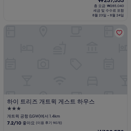
₩237,533
만
박
재
점
총 요금: ₩285,040
시
요
세금 및 수수료 포함
중
설
금
8월 23일 ~ 8월 24일
7.2
₩237,533
점,
하이 트리즈 개트윅 게스트 하우스
좋
아
요,
(이
용
후
기
10
개)
하이 트리즈 개트윅 게스트 하우스
하이 트리즈 개트윅 게스트 하우스
3.0
성
개트윅 공항 (LGW)에서 1.4km
급
10
7.2/10
좋아요
(이용 후기 90개)
숙
점
현