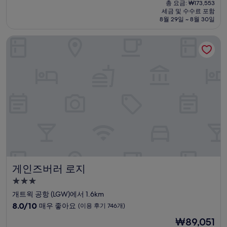
재
점
총 요금: ₩173,553
시
요
세금 및 수수료 포함
중
설
금
8월 29일 ~ 8월 30일
8.4
₩113,050
점,
게인즈버러 로지
매
우
좋
아
요,
(이
용
후
기
348
개)
게인즈버러 로지
게인즈버러 로지
3.0
성
개트윅 공항 (LGW)에서 1.6km
급
10
8.0/10
매우 좋아요
(이용 후기 746개)
숙
점
현
₩89,051
만
박