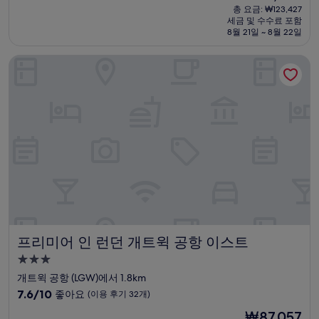
박
재
점
총 요금: ₩123,427
시
요
세금 및 수수료 포함
중
설
금
8월 21일 ~ 8월 22일
7.8
₩102,856
점,
프리미어 인 런던 개트윅 공항 이스트
좋
아
요,
(이
용
후
기
271
개)
프리미어 인 런던 개트윅 공항 이스트
프리미어 인 런던 개트윅 공항 이스트
3.0
성
개트윅 공항 (LGW)에서 1.8km
급
10
7.6/10
좋아요
(이용 후기 32개)
숙
점
현
₩87,057
만