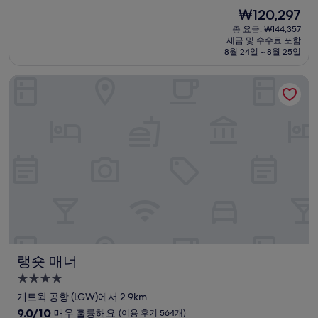
숙
점
현
₩120,297
만
박
재
점
총 요금: ₩144,357
시
요
세금 및 수수료 포함
중
설
금
8월 24일 ~ 8월 25일
8.8
₩120,297
점,
랭숏 매너
훌
륭
해
요,
(이
용
후
기
532
개)
랭숏 매너
랭숏 매너
4.0
성
개트윅 공항 (LGW)에서 2.9km
급
10
9.0/10
매우 훌륭해요
(이용 후기 564개)