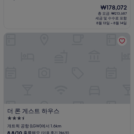
숙
점
현
₩178,072
만
박
재
점
총 요금: ₩213,687
시
요
세금 및 수수료 포함
중
설
금
8월 13일 ~ 8월 14일
9.0
₩178,072
점,
더 론 게스트 하우스
매
우
훌
륭
해
요,
(이
용
후
기
564
개)
더 론 게스트 하우스
더 론 게스트 하우스
3.5
성
개트윅 공항 (LGW)에서 1.6km
급
10
8.8/10
훌륭해요
(이용 후기 746개)