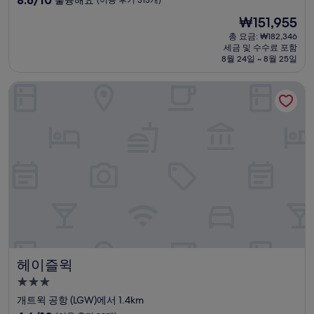
숙
점
현
₩151,955
만
박
재
점
총 요금: ₩182,346
시
요
세금 및 수수료 포함
중
설
금
8월 24일 ~ 8월 25일
8.6
₩151,955
점,
헤이즐윅
훌
륭
해
요,
(이
용
후
기
313
개)
헤이즐윅
헤이즐윅
3.0
성
개트윅 공항 (LGW)에서 1.4km
급