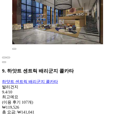
9. 하얏트 센트릭 배리군지 콜카타
하얏트 센트릭 배리군지 콜카타
발리건지
9.4/10
최고예요
(이용 후기 107개)
₩119,526
총 요금: ₩141,041