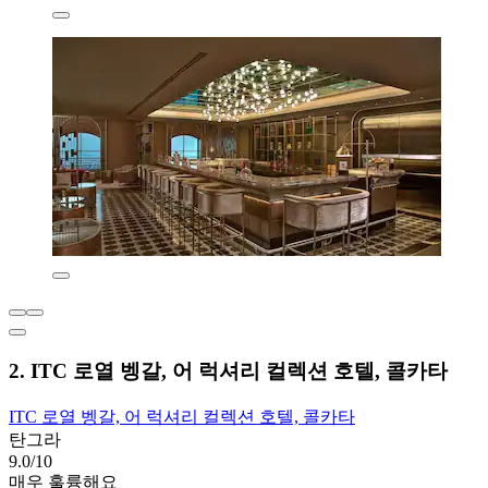
2. ITC 로열 벵갈, 어 럭셔리 컬렉션 호텔, 콜카타
ITC 로열 벵갈, 어 럭셔리 컬렉션 호텔, 콜카타
탄그라
9.0/10
매우 훌륭해요