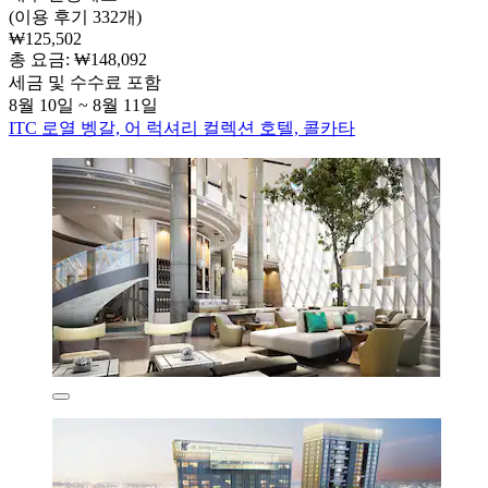
(이용 후기 332개)
₩125,502
총 요금: ₩148,092
세금 및 수수료 포함
8월 10일 ~ 8월 11일
ITC 로열 벵갈, 어 럭셔리 컬렉션 호텔, 콜카타