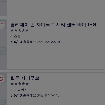
점
개)
시
중
설
8.8
점,
훌
륭
홀리데이 인 자이푸르 시티 센터 바이 IHG
홀리데이 인 자이푸르 시티 센터 바이 IHG
해
요,
5.0
(이
성
C-스킴
용
급
10
8.6/10
훌륭해요
(이용 후기 500개)
후
숙
점
기
만
박
679
점
개)
시
중
설
8.6
점,
훌
륭
힐튼 자이푸르
힐튼 자이푸르
해
요,
5.0
(이
성
시빌 라인스
용
급
10
8.6/10
훌륭해요
(이용 후기 669개)
후
숙
점
기
만
박
500