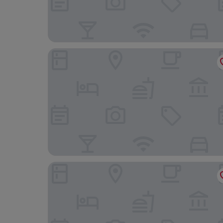
호텔 로얄 오키드, 자이푸르
브리지 캐슬