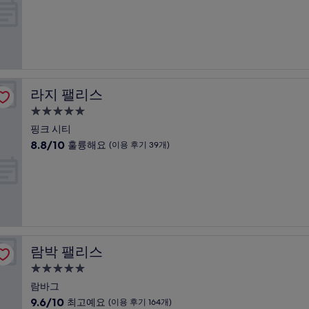
기
만
박
87
점
개)
시
중
설
9.4
점,
최
고
라지 팰리스
라지 팰리스
예
요,
5.0
(이
성
핑크 시티
용
급
10
8.8/10
훌륭해요
(이용 후기 39개)
후
숙
점
기
만
박
348
점
개)
시
중
설
8.8
점,
훌
륭
람박 팰리스
람박 팰리스
해
요,
5.0
(이
성
람바그
용
급
10
9.6/10
최고예요
(이용 후기 164개)
후