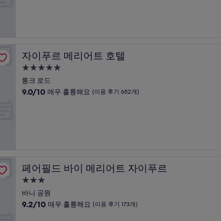
점
개)
시
중
설
8.6
점,
훌
륭
자이푸르 메리어트 호텔
자이푸르 메리어트 호텔
해
요,
5.0
(이
성
통크 로드
용
급
10
9.0/10
매우 훌륭해요
(이용 후기 652개)
후
숙
점
기
만
박
669
점
개)
시
중
설
9.0
점,
매
우
페어필드 바이 메리어트 자이푸르
페어필드 바이 메리어트 자이푸르
훌
륭
3.0
해
성
바니 공원
요,
급
10
9.2/10
매우 훌륭해요
(이용 후기 173개)
(이
숙
점
용