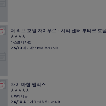
만
박
기
점
91
시
중
개)
설
9.4
점,
최
 체험 허브
고
더 리브 호텔 자이푸르 - 시티 센터 부티크 호텔 및 체험 
더 리브 호텔 자이푸르 - 시티 센터 부티크 호텔
예
요,
4.0
(이
성
아쇼크 나가르
용
급
10
9.6/10
최고예요
(이용 후기 87개)
후
숙
점
기
만
박
55
점
개)
시
중
설
9.6
점,
최
고
자이 마할 팰리스
자이 마할 팰리스
예
요,
5.0
(이
성
간파티 나글
용
급
10
9.4/10
최고예요
(이용 후기 348개)
후
숙
점