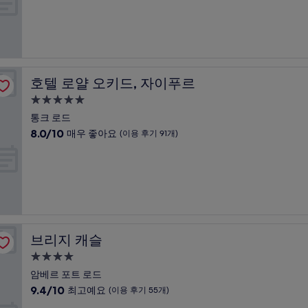
만
박
후
점
기
시
중
652
설
9.2
개)
점,
매
우
호텔 로얄 오키드, 자이푸르
호텔 로얄 오키드, 자이푸르
훌
륭
5.0
해
성
통크 로드
요,
급
10
8.0/10
매우 좋아요
(이용 후기 91개)
(이
숙
점
용
만
박
후
점
기
시
중
173
설
8.0
개)
점,
매
우
브리지 캐슬
브리지 캐슬
좋
아
4.0
요,
성
암베르 포트 로드
(이
급
10
9.4/10
최고예요
(이용 후기 55개)
용
숙
점
후