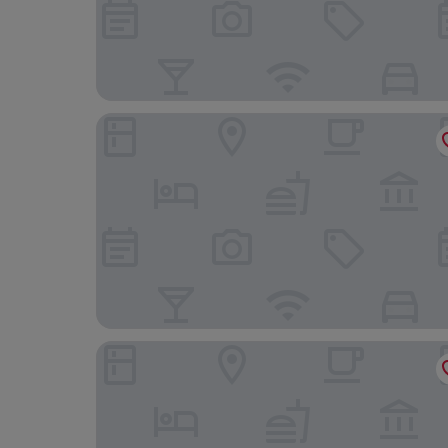
라지 팰리스
람박 팰리스