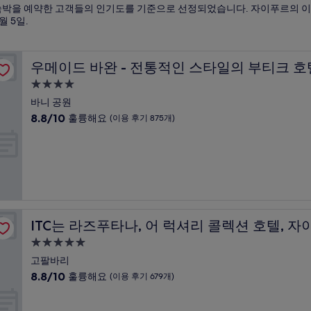
르 숙박을 예약한 고객들의 인기도를 기준으로 선정되었습니다. 자이푸르의 이
8월 5일
.
우메이드 바완 - 전통적인 스타일의 부티크 호텔
우메이드 바완 - 전통적인 스타일의 부티크 호
4.0
성
바니 공원
급
10
8.8/10
훌륭해요
(이용 후기 875개)
숙
점
만
박
점
시
중
설
8.8
점,
훌
르
륭
ITC는 라즈푸타나, 어 럭셔리 콜렉션 호텔, 자이푸르
ITC는 라즈푸타나, 어 럭셔리 콜렉션 호텔, 
해
요,
5.0
(이
성
고팔바리
용
급
10
8.8/10
훌륭해요
(이용 후기 679개)
후
숙
점
기
만
박
875