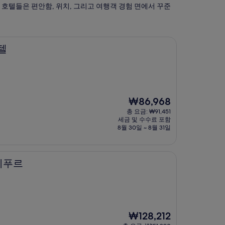
 호텔들은 편안함, 위치, 그리고 여행객 경험 면에서 꾸준
텔
현
₩86,968
재
총 요금: ₩91,451
요
세금 및 수수료 포함
금
8월 30일 ~ 8월 31일
₩86,968
자이푸르
현
₩128,212
재