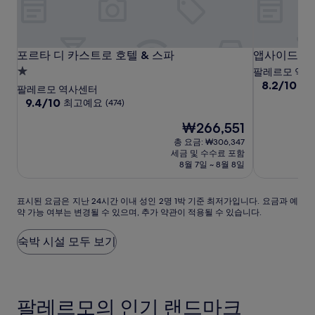
습
니
다.
포
포
앱
포르타 디 카스트로 호텔 & 스파
앱사이드 스
포르타 디 카스트로 호텔 & 스파
앱사이드 스
르
르
사
1.0
팔레르모 역
10
타
타
이
8.2/10
매
성
팔레르모 역사센터
점
디
디
드
급
10
9.4/10
최고예요
(474)
만
점
카
카
스
숙
점
현
₩266,551
만
스
스
위
박
중
재
점
총 요금: ₩306,347
트
트
트
8.2
시
요
중
세금 및 수수료 포함
점,
로
로
&
설
금
9.4
8월 7일 ~ 8월 8일
매
₩266,551
스
호
점,
호
우
최
파
텔
텔
좋
표
표시된 요금은 지난 24시간 이내 성인 2명 1박 기준 최저가입니다. 요금과 예
고
&
&
아
약 가능 여부는 변경될 수 있으며, 추가 약관이 적용될 수 있습니다.
시
예
스
스
요,
된
요,
(25)
파
파
요
(474)
숙박 시설 모두 보기
금
은
지
난
팔레르모의 인기 랜드마크
24
시