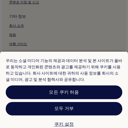
콘텐츠 지침 및 신고
비아 마케다 근처 주차 가능 호텔
비아 마케다 근처 주방이 있는 호텔
기타 정보
비아 마케다의 게스트하우스
회사 소개
비아 마케다의 인/여관
채용
비아 마케다 근처 저렴한 호텔
여행 가이드
비아 마케다 근처 스파가 있는 리조트 및 호텔
비아 마케다 근처 호텔
* 일부 호텔은 체크인 24시간 이상 전에 취소해야 합니다. 자세한 내용은 사
이트에서 확인해 주세요.
우리는 소셜 미디어 기능의 제공과 데이터 분석 및 본 사이트가 올바
포로 이탈리코의 게스트하우스
© 2026 Hotels.com, Expedia Group 계열사. All rights reserved.
로 동작하고 개인화된 콘텐츠와 광고를 제공하기 위해 쿠키를 사용
Hotels.com 및 Hotels.com 로고는 미국 및/또는 다른 국가에서
마리나 광장 근처 호텔
하고 있습니다. 회사 사이트에 대한 귀하의 사용 정보를 회사의 소
Hotels.com, LP의 상표 또는 등록 상표입니다. 기타 모든 상표는 해당 소유
권자의 자산입니다.
셜 미디어, 광고 및 분석 협력사와 공유합니다.
부치리아 시장 근처 호텔
분쟁 해결: 전화: 82-3480-0145, 이메일: CS@koreasupport.hotels.com
트래블파트너익스체인지코리아 주식회사. 사업자등록번호: 821-88-01025
프레토리아 분수 근처 호텔
모든 쿠키 허용
익스피디아트래블코리아 주식회사, 서울특별시 종로구 종로5길 7(청진동).
사업자등록번호: 724-86-00245.
비아 비토리오 에마누엘레 근처 저렴한 호텔
관광사업자등록번호: 제2016-000008호, 통신판매업신고번호: 2015-서울
비아 비토리오 에마누엘레 근처 럭셔리 호텔
종로-1091, 대표이사: 정경륜
모두 거부
성 조셉 테아티니 교회 근처 호텔
산타 카테리나 교회 근처 호텔
쿠키 설정