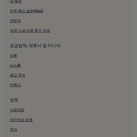
내 예약
성모 마리아 대성당 근처 호텔
자주 묻는 질문(FAQ)
지역 고고학 박물관 근처 호텔
산 도메니코 로사리오 예배당 근처 호텔
연락처
산 로렌초 예배당 근처 호텔
숙박 시설 이용 후기 작성
팔레르모 식물원 근처 호텔
공급업체, 제휴사 및 미디어
노르만 궁 근처 호텔
제휴
팔레르모 시청 근처 호텔
뉴스룸
프레토리아 광장 근처 호텔
광고 문의
콰트로 칸티 근처 호텔
마시모 극장 근처 호텔
여행사
폴리테아마 가리발디 극장 근처 호텔
정책
일 카포 마켓 근처 무료 아침 식사 제공 호텔
이용약관
일 카포 마켓의 아파트
개인정보 보호
일 카포 마켓 근처 가족 여행 호텔
쿠키
일 카포 마켓 근처 스파가 있는 리조트 및 호텔