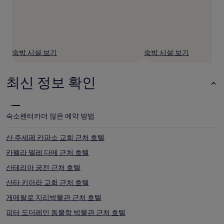
여
부
는
변
경
될
숙박 시설 보기
숙박 시설 보기
수
있
으
최신 정보 확인
며,
추
가
약
숙소
렌터카
더 많은 예약 방법
관
이
적
산 주세페 카파소 교회 근처 호텔
용
카펠라 델레 다메 근처 호텔
될
수
산테리아 궁전 근처 호텔
있
습
산타 키아라 교회 근처 호텔
니
게메랄로 지리박물관 근처 호텔
다.
피터 도더레인 동물학 박물관 근처 호텔