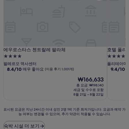
에우로스타스 첸트랄레 팔라체
호텔 폴리
에우로스타스 첸트랄레 팔라체
호텔 폴리
4.0
4.0
성
성
팔레르모 역사센터
폴리테아마
급
10
급
10
8.4/10
9.4/10
매우 좋아요
(이용 후기 1,001개)
점
점
숙
숙
현
₩166,633
만
만
박
박
재
점
점
총 요금: ₩198,140
시
시
요
중
중
세금 및 수수료 포함
설
금
설
8.4
9.4
8월 21일 ~ 8월 22일
₩166,633
점,
점,
매
최
표
표시된 요금은 지난 24시간 이내 성인 2명 1박 기준 최저가입니다. 요금과 예약 가
우
고
능 여부는 변경될 수 있으며, 추가 약관이 적용될 수 있습니다.
시
좋
예
된
아
요,
요
요,
(이
숙박 시설 더 보기