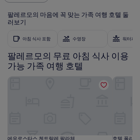
금
(이
용
은
용
후
지
후
기
팔레르모의 마음에 꼭 맞는 가족 여행 호텔 둘
난
기
616
러보기
24
1,001
개)
시
개)
간
아침 식사 포함
수영장
워터파크
이
내
성
팔레르모의 무료 아침 식사 이용
인
2
가능 가족 여행 호텔
명
1
에우로스타스 첸트랄레 팔라체
호텔 폴리테
박
기
준
최
저
가
입
니
다.
요
금
에
에
호
에우로스타스 첸트랄레 팔라체
호텔 폴리테
에우로스타스 첸트랄레 팔라체
호텔 폴리테