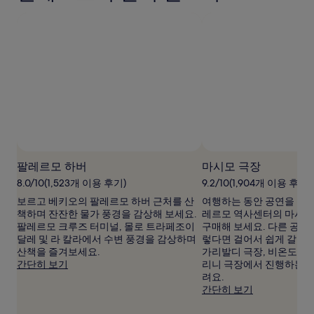
간
이
내
성
인
2
명
1
박
기
준
최
저
팔레르모 하버
마시모 극장
가
8.0/10(1,523개 이용 후기)
9.2/10(1,904개 이용 후기)
입
보르고 베키오의 팔레르모 하버 근처를 산
여행하는 동안 공연을 관
니
책하며 잔잔한 물가 풍경을 감상해 보세요.
레르모 역사센터의 마시모
다.
팔레르모 크루즈 터미널, 몰로 트라페조이
구매해 보세요. 다른 공연
요
달레 및 라 칼라에서 수변 풍경을 감상하며
렇다면 걸어서 쉽게 갈 수
금
산책을 즐겨보세요.
가리발디 극장, 비온도 스
과
간단히 보기
리니 극장에서 진행하는 
예
려요.
약
간단히 보기
가
능