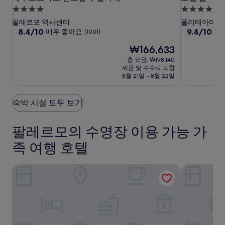
과
우
우
텔
4.0
4.0
예
로
로
폴
성
성
약
팔레르모 역사센터
폴리테아마
스
스
리
가
급
10
급
10
8.4/10
9.4/10
매우 좋아요
최
(1001)
능
점
점
타
타
테
숙
숙
현
여
₩166,633
만
만
스
스
아
박
박
재
부
점
점
총 요금: ₩198,140
첸
첸
마
시
시
요
는
중
중
세금 및 수수료 포함
트
트
설
금
설
변
8.4
9.4
8월 21일 ~ 8월 22일
₩166,633
경
랄
점,
랄
점,
될
매
최
레
레
수
숙박 시설 모두 보기
우
고
팔
팔
있
좋
예
라
라
으
아
요,
팔레르모의 수영장 이용 가능 가
체
체
며,
요,
(616)
추
(1001)
족 여행 호텔
가
약
관
포르타 디 카스트로 호텔 & 스파
앱사이드 스
이
적
용
될
수
있