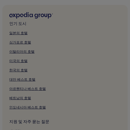
산티시모 살바토레 교회 근처 호텔
스클라파니궁전 근처 호텔
산 니콜로 알랄베르게리아 탑 근처 호텔
인기 도시
시칠리아 지역 중앙 도서관 근처 호텔
일본의 호텔
코미티니 궁전 근처 호텔
싱가포르 호텔
시립 역사 기록 보관소 근처 호텔
이탈리아의 호텔
스탄제 알 게니오 박물관 근처 호텔
미국의 호텔
산 시타 로자리 예배당 근처 호텔
한국의 호텔
산타 마리아 델라 피에타 교회 근처 호텔
대만 베스트 호텔
성모 마리아 축일의 교회 근처 호텔
산타 마리아 디 발베르데 교회 근처 호텔
아르헨티나 베스트 호텔
산타 체칠리아 극장 근처 호텔
베트남의 호텔
팔레르모 대성당 근처 호텔
인도네시아 베스트 호텔
산 도메니코 성당-팔레르모 근처 호텔
지원 및 자주 묻는 질문
국제 인형 박물관 근처 호텔