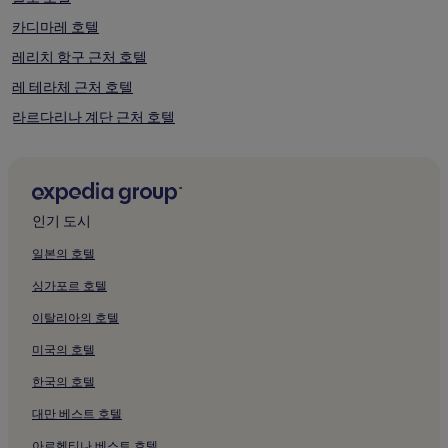
습
니
카디마레 호텔
다.
레리치 항구 근처 호텔
레 테라체 근처 호텔
라르다리나 계단 근처 호텔
레리치 성 근처 호텔
라 바이아 블루 근처 무료 아침 식사 제공 호텔
해방기념공원 근처 호텔
인기 도시
바리냐노 베키오 빌라 로마나 근처 호텔
일본의 호텔
소치에타 이피카 발 디 바라 근처 호텔
싱가포르 호텔
몬테벨로 디 메초의 주방이 있는 호텔
이탈리아의 호텔
산베네데토 호텔
미국의 호텔
샌버나디노 호텔
한국의 호텔
발 그라벨리아 호텔
대만 베스트 호텔
라스페치아 크루즈 터미널 근처 호텔
마나롤라 페리 근처 호텔
아르헨티나 베스트 호텔