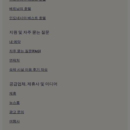
피아자 가리발디 근처 호텔
베트남의 호텔
카르네아 호텔
인도네시아 베스트 호텔
무자노 호텔
지원 및 자주 묻는 질문
페가차노 호텔
내 예약
비아사 호텔
자주 묻는 질문(FAQ)
Arcola역 근처 호텔
La Spezia Migliarina역 근처 호텔
연락처
Manarola역 근처 호텔
숙박 시설 이용 후기 작성
프레세페 디 마나롤라 근처 호텔
공급업체, 제휴사 및 미디어
라 스페치아 페리 부두 근처 호텔
제휴
레리치 페리 터미널 근처 호텔
뉴스룸
산 테렌초 비치 근처 호텔
광고 문의
구바노 해변 근처 호텔
피아자 바스트레리 근처 호텔
여행사