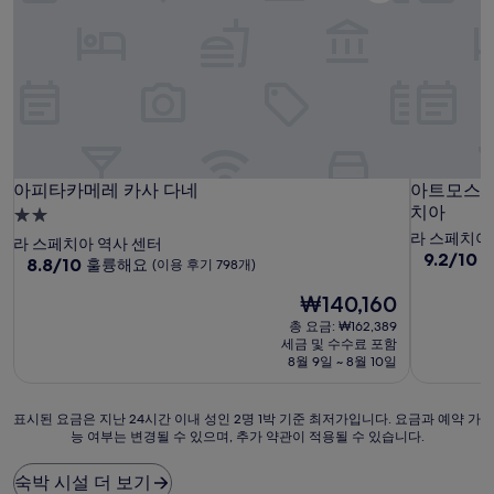
아피타카메레 카사 다네
아트모스페레
아피타카메레 카사 다네
아트모스페레
치아
2.0
성
라 스페치아
라 스페치아 역사 센터
10
9.2/10
급
10
8.8/10
훌륭해요
(이용 후기 798개)
점
점
숙
만
현
₩140,160
만
박
점
재
점
총 요금: ₩162,389
시
중
요
중
세금 및 수수료 포함
9.2
설
금
8.8
8월 9일 ~ 8월 10일
점,
₩140,160
점,
매
훌
우
표
표시된 요금은 지난 24시간 이내 성인 2명 1박 기준 최저가입니다. 요금과 예약 가
륭
훌
능 여부는 변경될 수 있으며, 추가 약관이 적용될 수 있습니다.
시
해
륭
된
요,
해
요
(이
숙박 시설 더 보기