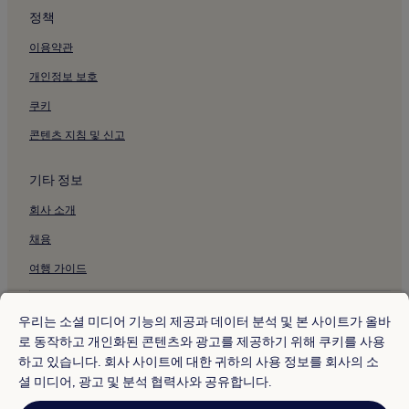
라 스페치아 주의 주차 가능 호텔
정책
라 스페치아 주의 주방이 있는 호텔
이용약관
라 스페치아 주의 아파트
개인정보 보호
라 스페치아 주의 비즈니스 호텔
쿠키
라 스페치아 주의 가족 여행 호텔
콘텐츠 지침 및 신고
산 조르조 성 근처 호텔
크리스토 레 성당 근처 호텔
기타 정보
아순타 성모 성당 근처 호텔
회사 소개
노스트라 시뇨라 델라 네베 교회 근처 호텔
채용
노스트라 시뇨라 델라 살루테 교회 근처 호텔
여행 가이드
해군박물관 근처 호텔
성 베드로 교회 근처 호텔
* 일부 호텔은 체크인 24시간 이상 전에 취소해야 합니다. 자세한 내용은 사
이트에서 확인해 주세요.
우리는 소셜 미디어 기능의 제공과 데이터 분석 및 본 사이트가 올바
도리아 성 근처 호텔
© 2026 Hotels.com, Expedia Group 계열사. All rights reserved.
로 동작하고 개인화된 콘텐츠와 광고를 제공하기 위해 쿠키를 사용
Hotels.com 및 Hotels.com 로고는 미국 및/또는 다른 국가에서
리코 델 골포 디 스페치아 호텔
하고 있습니다. 회사 사이트에 대한 귀하의 사용 정보를 회사의 소
Hotels.com, LP의 상표 또는 등록 상표입니다. 기타 모든 상표는 해당 소유
권자의 자산입니다.
셜 미디어, 광고 및 분석 협력사와 공유합니다.
라스페치아 중앙역 근처 호텔
분쟁 해결: 전화: 82-3480-0145, 이메일: CS@koreasupport.hotels.com
트래블파트너익스체인지코리아 주식회사. 사업자등록번호: 821-88-01025