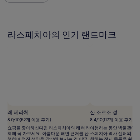
요,
금
용
(이
은
후
용
지
기
후
난
798
기
24
개)
731
시
라스페치아의 인기 랜드마크
개)
간
이
내
성
인
2
명
1
박
기
준
최
저
가
레 테라체
산 조르조 성
입
니
8.0/10(52개 이용 후기)
8.4/10(117개 이용 후기)
다.
쇼핑을 좋아하신다면 라스페치아의 레 테라
여행하는 동안 박물관에 
요
체에 꼭 가보세요. 아름다운 해변 근처를 산
스페치아 역사 센터의 산 
금
책하며 멋진 석양을 감상해 보시는 건 어떨
최하는 전시 목록을 확인해