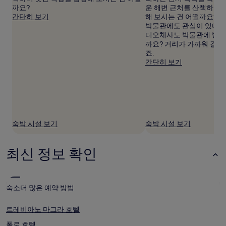
과
까요?
운 해변 근처를 산책하며 
예
간단히 보기
해 보시는 건 어떨까요? 
약
박물관에도 관심이 있다면
가
디오체사노 박물관에 방문
능
까요? 거리가 가까워 걸어서
여
죠.
부
간단히 보기
는
변
경
될
수
있
으
숙박 시설 보기
숙박 시설 보기
며,
추
가
최신 정보 확인
약
관
이
적
숙소
더 많은 예약 방법
용
될
트레비아노 마그라 호텔
수
있
폴로 호텔