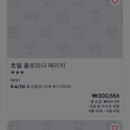
고
예
요,
(이
용
후
기
84
개)
호텔 플로리다 레리치
호텔 플로리다 레리치
3.0
성
Lerici
급
10
9.4/10
최고예요
(이용 후기 372개)
숙
점
현
₩300,556
만
박
재
점
총 요금: ₩343,799
시
요
세금 및 수수료 포함
중
설
금
8월 30일 ~ 8월 31일
9.4
₩300,556
점,
호텔 수브니르
최
고