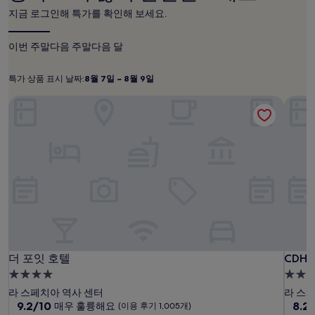
후
내
지금 로그인해 특가를 확인해 보세요.
기
성
371
인
개)
2
이번 주말
다음 주말
다음 달
명
1
특가 상품 표시 날짜:
8월 7일 ~ 8월 9일
박
특
8
기
월
가
더 포잇 호텔
CDH
준
7
상
최
일
품
저
~
표
가
입
8
시
니
월
날
다.
9
짜:
요
일
금
과
예
약
더
더
CDH
더 포잇 호텔
CDH
더 포잇 호텔
CDH
가
호
포
포
능
4.0
4.0
여
텔
잇
잇
성
성
라 스페치아 역사 센터
라 스
부
라
호
호
급
10
급
10
9.2/10
8.2
매우 훌륭해요
(이용 후기 1,005개)
는