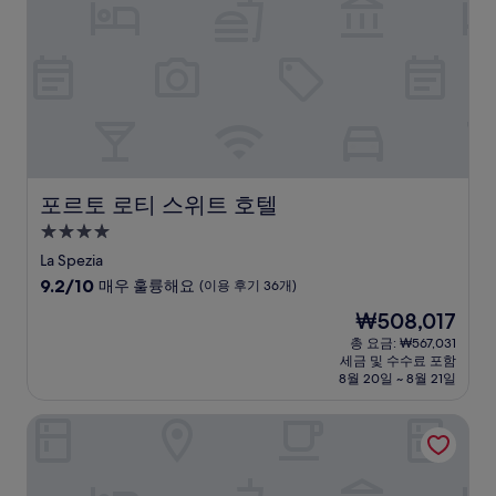
(이
용
후
기
514
개)
포르토 로티 스위트 호텔
포르토 로티 스위트 호텔
4.0
성
La Spezia
급
10
9.2/10
매우 훌륭해요
(이용 후기 36개)
숙
점
현
₩508,017
만
박
재
점
총 요금: ₩567,031
시
요
세금 및 수수료 포함
중
설
금
8월 20일 ~ 8월 21일
9.2
₩508,017
점,
호텔 파라디소
매
우
훌
륭