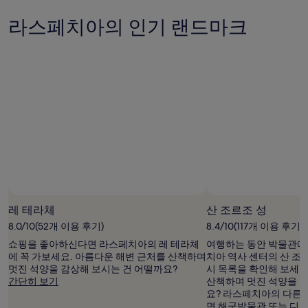
라스페치아의 인기 랜드마크
레 테라체
산 조르조 성
8.0/10(52개 이용 후기)
8.4/10(117개 이용 후기)
쇼핑을 좋아하신다면 라스페치아의 레 테라체
여행하는 동안 박물관에 
에 꼭 가보세요. 아름다운 해변 근처를 산책하며
치아 역사 센터의 산 조
멋진 석양을 감상해 보시는 건 어떨까요?
시 목록을 확인해 보세요
간단히 보기
산책하며 멋진 석양을 감
요? 라스페치아의 다른
면 해군박물관 또는 디