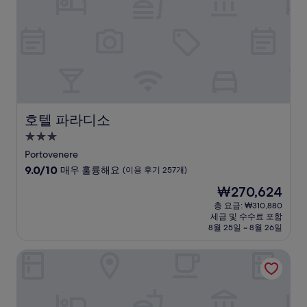
해
요,
(이
용
후
기
36
개)
호텔 파라디소
호텔 파라디소
3.0
성
Portovenere
급
10
9.0/10
매우 훌륭해요
(이용 후기 257개)
숙
점
현
₩270,624
만
박
재
점
총 요금: ₩310,880
시
요
세금 및 수수료 포함
중
설
금
8월 25일 ~ 8월 26일
9.0
₩270,624
점,
호텔 코랄로
매
우
훌
륭
해