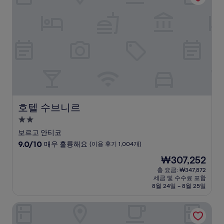
예
요,
(이
용
후
기
372
개)
호텔 수브니르
호텔 수브니르
2.0
성
보르고 안티코
급
10
9.0/10
매우 훌륭해요
(이용 후기 1,004개)
숙
점
현
₩307,252
만
박
재
점
총 요금: ₩347,872
시
요
세금 및 수수료 포함
중
설
금
8월 24일 ~ 8월 25일
9.0
₩307,252
점,
일 보르고 디 캄피
매
우