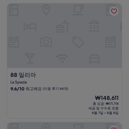
점,
88 밀리아
매
우
훌
륭
해
요,
(이
용
후
기
217
개)
88 밀리아
88 밀리아
La Spezia
10
9.6/10
최고예요
(이용 후기 84개)
점
현
₩148,611
만
재
점
총 요금: ₩171,718
요
세금 및 수수료 포함
중
금
8월 7일 ~ 8월 8일
9.6
₩148,611
점,
호텔 플로리다 레리치
최