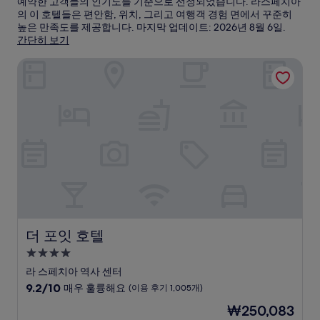
예약한 고객들의 인기도를 기준으로 선정되었습니다. 라스페치아
의 이 호텔들은 편안함, 위치, 그리고 여행객 경험 면에서 꾸준히
높은 만족도를 제공합니다. 마지막 업데이트:
2026년 8월 6일
.
간단히 보기
더 포잇 호텔
더 포잇 호텔
더 포잇 호텔
4.0
성
라 스페치아 역사 센터
급
10
9.2/10
매우 훌륭해요
(이용 후기 1,005개)
숙
점
현
₩250,083
만
박