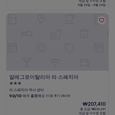
세금 및 수수료 포함
중
설
금
8월 23일 ~ 8월 24일
8.8
₩207,571
점,
알레그로이탈리아 라 스페치아
훌
륭
해
요,
(이
용
후
기
1,001
개)
알레그로이탈리아 라 스페치아
알레그로이탈리아 라 스페치아
3.0
성
라 스페치아 역사 센터
급
10
9.0/10
매우 훌륭해요
(이용 후기 286개)
숙
점
현
₩207,410
만
박
재
점
총 요금: ₩236,397
시
요
세금 및 수수료 포함
중