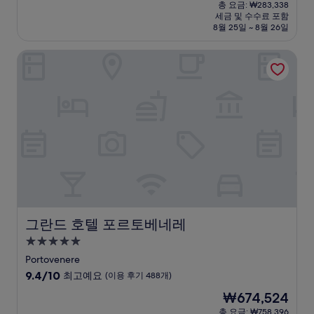
재
점
총 요금: ₩283,338
시
요
세금 및 수수료 포함
중
설
금
8월 25일 ~ 8월 26일
9.2
₩250,083
점,
그란드 호텔 포르토베네레
매
우
훌
륭
해
요,
(이
용
후
기
1,005
개)
그란드 호텔 포르토베네레
그란드 호텔 포르토베네레
5.0
성
Portovenere
급
10
9.4/10
최고예요
(이용 후기 488개)
숙
점
현
₩674,524
만
박
재
점
총 요금: ₩758,396