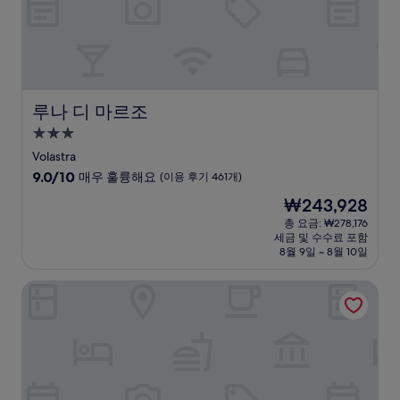
용
후
기
377
개)
루나 디 마르조
루나 디 마르조
3.0
성
Volastra
급
10
9.0/10
매우 훌륭해요
(이용 후기 461개)
숙
점
현
₩243,928
만
박
재
점
총 요금: ₩278,176
시
요
세금 및 수수료 포함
중
설
금
8월 9일 ~ 8월 10일
9.0
₩243,928
점,
호텔 델 솔레
매
우
훌
륭
해
요,
(이