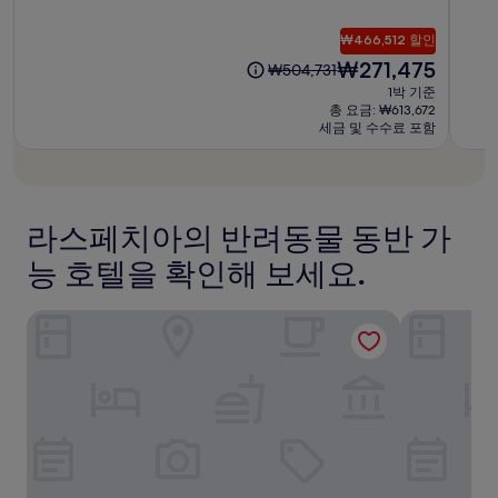
점
점
스
텔
텔
숙
숙
변
만
만
페
박
박
경
₩466,512 할인
점
점
지
될
시
시
중
중
현
₩271,475
이
₩504,731
수
아
설
설
9.2
8.2
재
전
1박 기준
있
점,
점,
요
요
총 요금: ₩613,672
으
매
매
금
금
세금 및 수수료 포함
며,
우
우
₩271,475
₩504,731
추
훌
좋
가
륭
아
약
해
요,
관
요,
(이
라스페치아의 반려동물 동반 가
이
(이
용
적
용
능 호텔을 확인해 보세요.
후
용
후
기
될
기
1,00
수
호텔 피렌체 에 콘틴넨탈
알레그로이탈
1,005
개)
있
개)
습
니
다.