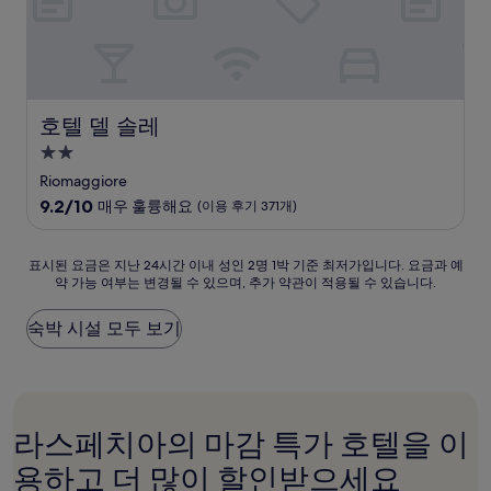
용
후
기
461
개)
호텔 델 솔레
호텔 델 솔레
2.0
성
Riomaggiore
급
10
9.2/10
매우 훌륭해요
(이용 후기 371개)
숙
점
만
박
점
표
표시된 요금은 지난 24시간 이내 성인 2명 1박 기준 최저가입니다. 요금과 예
시
중
약 가능 여부는 변경될 수 있으며, 추가 약관이 적용될 수 있습니다.
시
설
9.2
된
점,
요
숙박 시설 모두 보기
매
금
우
은
훌
지
륭
난
해
24
라스페치아의 마감 특가 호텔을 이
요,
시
(이
간
용하고 더 많이 할인받으세요
용
이