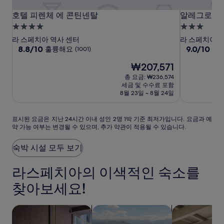
호
호
알
호텔 피렌체 에 콘틴넨탈
알레그로이탈
호텔 피렌체 에 콘틴넨탈
알레그로이탈
텔
텔
레
4.0
3.0
피
피
그
성
성
라 스페치아 역사 센터
라 스페치아 
렌
렌
로
급
10
급
10
8.8/10
9.0/10
훌륭해요
매
(1001)
점
점
체
체
이
숙
숙
현
₩207,571
만
만
에
에
탈
박
박
재
점
점
총 요금: ₩236,574
콘
콘
리
시
시
요
중
중
세금 및 수수료 포함
틴
틴
아
설
금
설
8.8
9.0
8월 23일 ~ 8월 24일
₩207,571
넨
점,
넨
라
점,
훌
매
탈
탈
스
표
표시된 요금은 지난 24시간 이내 성인 2명 1박 기준 최저가입니다. 요금과 예
륭
우
페
약 가능 여부는 변경될 수 있으며, 추가 약관이 적용될 수 있습니다.
시
해
훌
치
된
요,
륭
요
아
(1001)
해
숙박 시설 모두 보기
금
요,
은
(286)
라스페치아의 이색적인 숙소를
지
난
찾아보세요!
24
시
간
반려동물 동반 가능 숙박 시설 검색
수영장이 있는 숙박 시설 검색
아파트 검색
이