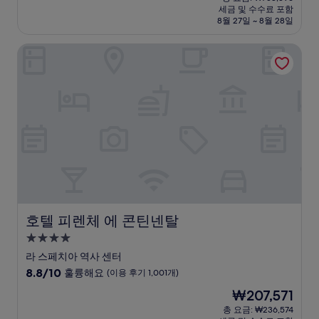
시
요
세금 및 수수료 포함
중
설
금
8월 27일 ~ 8월 28일
9.4
₩674,524
점,
호텔 피렌체 에 콘틴넨탈
최
고
예
요,
(이
용
후
기
488
개)
호텔 피렌체 에 콘틴넨탈
호텔 피렌체 에 콘틴넨탈
4.0
성
라 스페치아 역사 센터
급
10
8.8/10
훌륭해요
(이용 후기 1,001개)
숙
점
현
₩207,571
만
박
재
점
총 요금: ₩236,574
시
요