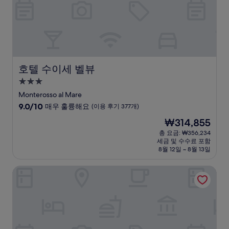
후
기
254
개)
호텔 수이세 벨뷰
호텔 수이세 벨뷰
3.0
성
Monterosso al Mare
급
10
9.0/10
매우 훌륭해요
(이용 후기 377개)
숙
점
현
₩314,855
만
박
재
점
총 요금: ₩356,234
시
요
세금 및 수수료 포함
중
설
금
8월 12일 ~ 8월 13일
9.0
₩314,855
점,
루나 디 마르조
매
우
훌
륭
해
요,
(이