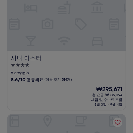
(이
용
후
기
301
개)
시나 아스터
시나 아스터
4.0
성
Viareggio
급
10
8.6/10
훌륭해요
(이용 후기 514개)
숙
점
현
₩295,671
만
박
재
점
총 요금: ₩335,094
시
요
세금 및 수수료 포함
중
설
금
9월 3일 ~ 9월 4일
8.6
₩295,671
점,
포르토 로티 스위트 호텔
훌
륭
해
요,