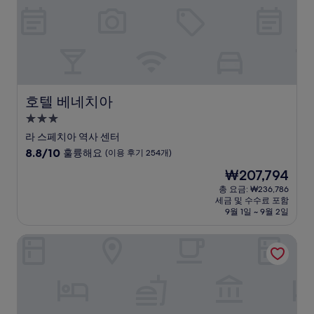
(이
용
후
기
277
개)
호텔 베네치아
호텔 베네치아
3.0
성
라 스페치아 역사 센터
급
10
8.8/10
훌륭해요
(이용 후기 254개)
숙
점
현
₩207,794
만
박
재
점
총 요금: ₩236,786
시
요
세금 및 수수료 포함
중
설
금
9월 1일 ~ 9월 2일
8.8
₩207,794
점,
호텔 수이세 벨뷰
훌
륭
해
요,
(이
용