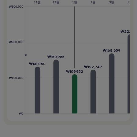
변
9월
10월
는
11월
12월
1월
2월
3월
4월
₩300,000
경
언
제
될
인
수
가
있
요?
으
₩222,0
며,
추
₩200,000
가
0,930
₩168,659
약
₩156,081
₩150,985
관
이
₩131,060
₩122,747
적
₩109,952
용
₩100,000
될
수
있
습
니
다.
₩0