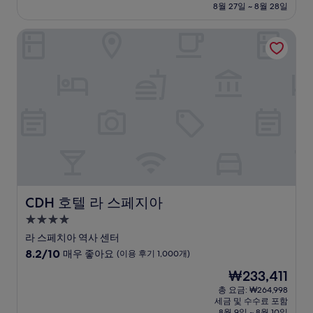
설
금
8월 27일 ~ 8월 28일
9.0
₩207,410
점,
CDH 호텔 라 스페지아
매
우
훌
륭
해
요,
(이
용
후
기
286
개)
CDH 호텔 라 스페지아
CDH 호텔 라 스페지아
4.0
성
라 스페치아 역사 센터
급
10
8.2/10
매우 좋아요
(이용 후기 1,000개)
숙
점
현
₩233,411
만
박
재
점
총 요금: ₩264,998
시
요
세금 및 수수료 포함
중
설
금
8월 9일 ~ 8월 10일