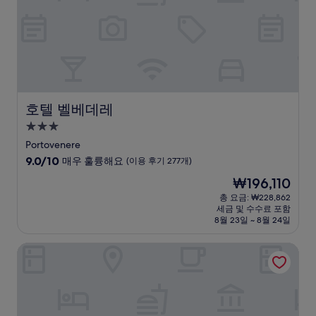
(이
용
후
기
367
개)
호텔 벨베데레
호텔 벨베데레
3.0
성
Portovenere
급
10
9.0/10
매우 훌륭해요
(이용 후기 277개)
숙
점
현
₩196,110
만
박
재
점
총 요금: ₩228,862
시
요
세금 및 수수료 포함
중
설
금
8월 23일 ~ 8월 24일
9.0
₩196,110
점,
호텔 베네치아
매
우
훌
륭
해
요,