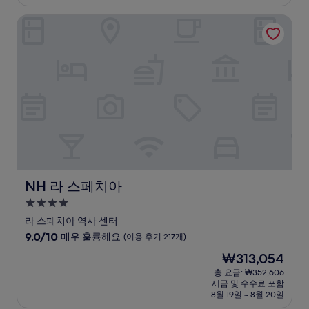
₩219,207
점,
NH 라 스페치아
훌
륭
해
요,
(이
용
후
기
300
개)
NH 라 스페치아
NH 라 스페치아
4.0
성
라 스페치아 역사 센터
급
10
9.0/10
매우 훌륭해요
(이용 후기 217개)
숙
점
현
₩313,054
만
박
재
점
총 요금: ₩352,606
시
요
세금 및 수수료 포함
중
설
금
8월 19일 ~ 8월 20일
9.0
₩313,054