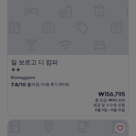
훌
륭
해
요,
(이
용
후
기
1,004
개)
일 보르고 디 캄피
일 보르고 디 캄피
2.0
성
Riomaggiore
급
10
7.8/10
좋아요
(이용 후기 301개)
숙
점
현
₩156,795
만
박
재
점
총 요금: ₩182,330
시
요
세금 및 수수료 포함
중
설
금
8월 9일 ~ 8월 10일
7.8
₩156,795
점,
시나 아스터
좋
아
요,