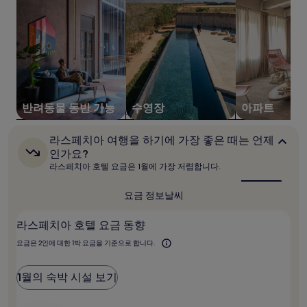
내
성
인
2
명
1
박
기
준
반려동물 동반 가능
수영장
아파트
최
저
라
가
라스페치아 여행을 하기에 가장 좋은 때는 언제
스
입
인가요?
페
니
라스페치아 호텔 요금은 1월에 가장 저렴합니다.
치
다.
아
요
여
요금 정보
날씨
금
행
과
을
라스페치아 호텔 요금 동향
예
하
기
약
요금은 2인에 대한 1박 요금을 기준으로 합니다.
에
가
가
능
장
여
1월의 숙박 시설 보기
좋
부
은
는
때