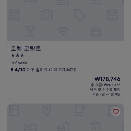
요,
(이
용
후
기
257
개)
호텔 코랄로
호텔 코랄로
3.0
성
La Spezia
급
10
8.4/10
매우 좋아요
(이용 후기 367개)
숙
점
현
₩178,746
만
박
재
점
총 요금: ₩204,833
시
요
세금 및 수수료 포함
중
설
금
8월 7일 ~ 8월 8일
8.4
₩178,746
점,
호텔 벨베데레
매
우
좋
아
요,