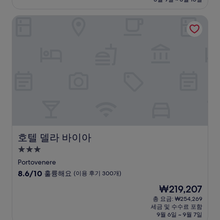
8.2
₩233,411
점,
호텔 델라 바이아
매
우
좋
아
요,
(이
용
후
기
1,000
개)
호텔 델라 바이아
호텔 델라 바이아
3.0
성
Portovenere
급
10
8.6/10
훌륭해요
(이용 후기 300개)
숙
점
현
₩219,207
만
박
재
점
총 요금: ₩254,269
시
요
세금 및 수수료 포함
중
설
금
9월 6일 ~ 9월 7일
8.6