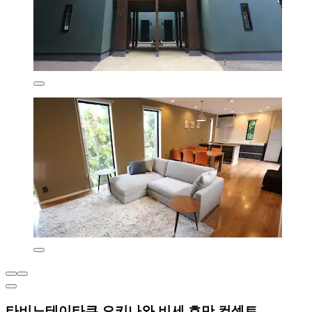
타비노테이타쿠 오키나와 비세 호만 컨셉트