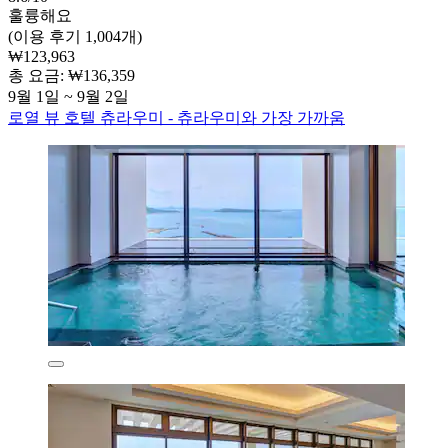
훌륭해요
(이용 후기 1,004개)
₩123,963
총 요금: ₩136,359
9월 1일 ~ 9월 2일
로열 뷰 호텔 츄라우미 - 츄라우미와 가장 가까움