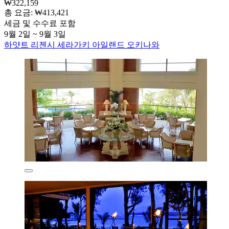
₩322,159
총 요금: ₩413,421
세금 및 수수료 포함
9월 2일 ~ 9월 3일
하얏트 리젠시 세라가키 아일랜드 오키나와