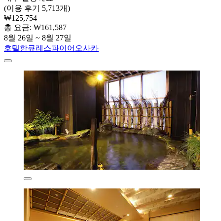
(이용 후기 5,713개)
₩125,754
총 요금: ₩161,587
8월 26일 ~ 8월 27일
호텔한큐레스파이어오사카