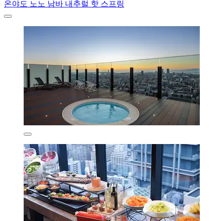
온야도 노노 남바 내추럴 핫 스프링