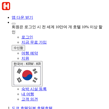
앱 다운 받기
회원은 로그인 시 전 세계 10만여 개 호텔 10% 이상 할
인
로그인
지금 무료 가입
수신함
여행 예약
지원
한국어 · KRW · KR
숙박 시설 등록
내 여행
고객 의견
도쿄 호텔
일본 호텔
호텔