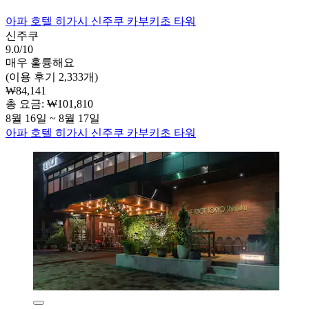
아파 호텔 히가시 신주쿠 카부키초 타워
신주쿠
9.0/10
매우 훌륭해요
(이용 후기 2,333개)
₩84,141
총 요금: ₩101,810
8월 16일 ~ 8월 17일
아파 호텔 히가시 신주쿠 카부키초 타워