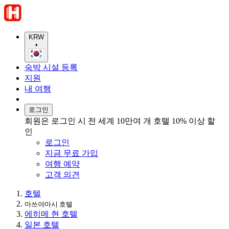
KRW
•
숙박 시설 등록
지원
내 여행
로그인
회원은 로그인 시 전 세계 10만여 개 호텔 10% 이상 할
인
로그인
지금 무료 가입
여행 예약
고객 의견
호텔
마쓰야마시 호텔
에히메 현 호텔
일본 호텔