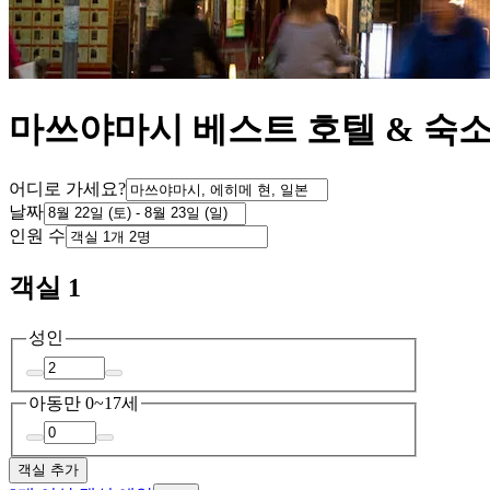
마쓰야마시 베스트 호텔 & 숙소
어디로 가세요?
날짜
인원 수
객실 1
성인
아동
만 0~17세
객실 추가