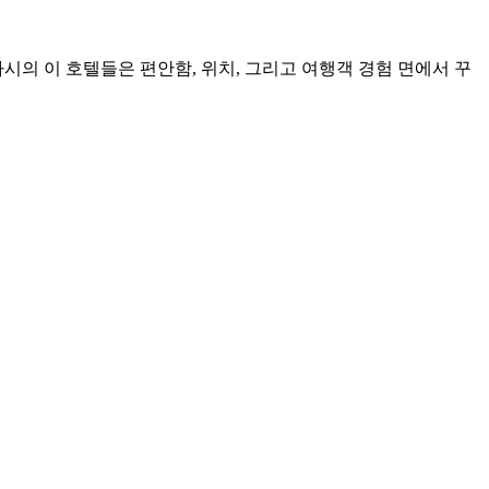
시의 이 호텔들은 편안함, 위치, 그리고 여행객 경험 면에서 꾸