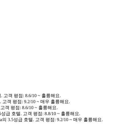
고객 평점: 8.6/10 ~ 훌륭해요.
고객 평점: 9.2/10 ~ 매우 훌륭해요.
 고객 평점: 8.6/10 ~ 훌륭해요.
성급 호텔. 고객 평점: 8.8/10 ~ 훌륭해요.
ma의 3.5성급 호텔. 고객 평점: 9.2/10 ~ 매우 훌륭해요.