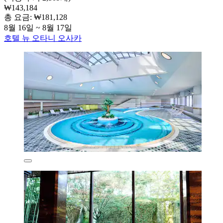
₩143,184
총 요금: ₩181,128
8월 16일 ~ 8월 17일
호텔 뉴 오타니 오사카