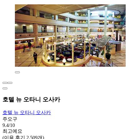
호텔 뉴 오타니 오사카
호텔 뉴 오타니 오사카
주오구
9.4/10
최고예요
(이용 후기 2,509개)