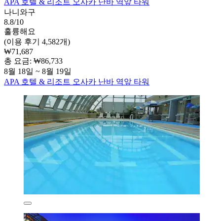
APA 호텔 & 리조트 오사카 난바 역앞 타워
나니와구
8.8/10
훌륭해요
(이용 후기 4,582개)
₩71,687
총 요금: ₩86,733
8월 18일 ~ 8월 19일
APA 호텔 & 리조트 오사카 난바 역앞 타워