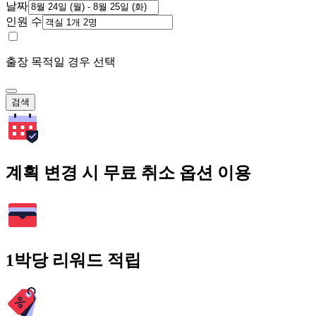
날짜
인원 수
출장 목적일 경우 선택
검색
계획 변경 시 무료 취소 옵션 이용
1박당 리워드 적립