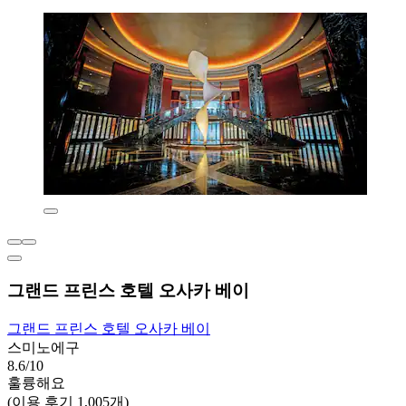
그랜드 프린스 호텔 오사카 베이
그랜드 프린스 호텔 오사카 베이
스미노에구
8.6/10
훌륭해요
(이용 후기 1,005개)