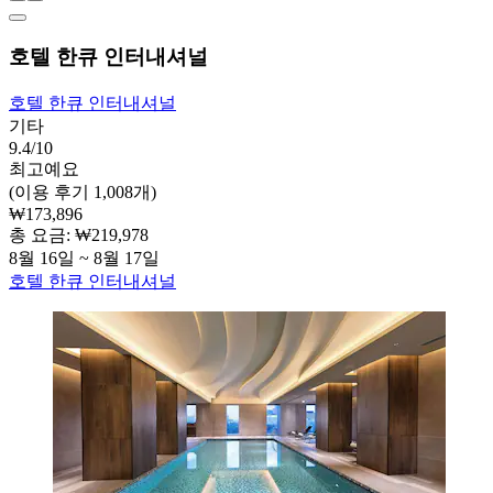
호텔 한큐 인터내셔널
호텔 한큐 인터내셔널
기타
9.4/10
최고예요
(이용 후기 1,008개)
₩173,896
총 요금: ₩219,978
8월 16일 ~ 8월 17일
호텔 한큐 인터내셔널