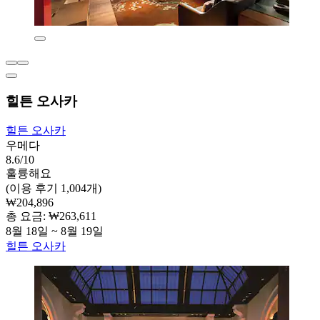
힐튼 오사카
힐튼 오사카
우메다
8.6/10
훌륭해요
(이용 후기 1,004개)
₩204,896
총 요금: ₩263,611
8월 18일 ~ 8월 19일
힐튼 오사카