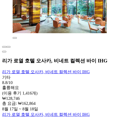
리가 로열 호텔 오사카, 비네트 컬렉션 바이 IHG
리가 로열 호텔 오사카, 비네트 컬렉션 바이 IHG
기타
8.8/10
훌륭해요
(이용 후기 1,416개)
₩128,746
총 요금: ₩162,864
8월 17일 ~ 8월 18일
리가 로열 호텔 오사카, 비네트 컬렉션 바이 IHG