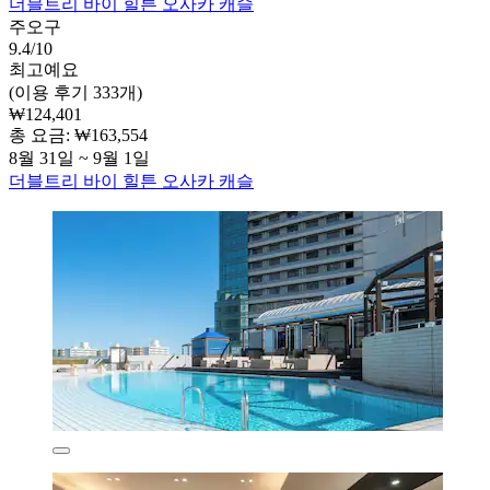
더블트리 바이 힐튼 오사카 캐슬
주오구
9.4/10
최고예요
(이용 후기 333개)
₩124,401
총 요금: ₩163,554
8월 31일 ~ 9월 1일
더블트리 바이 힐튼 오사카 캐슬