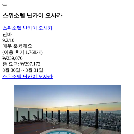
스위소텔 난카이 오사카
스위소텔 난카이 오사카
난바
9.2/10
매우 훌륭해요
(이용 후기 1,768개)
₩239,076
총 요금: ₩297,172
8월 30일 ~ 8월 31일
스위소텔 난카이 오사카