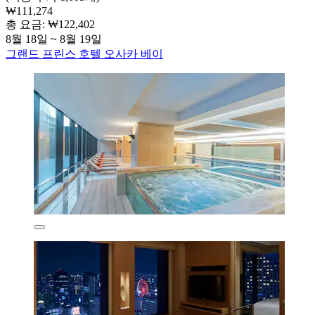
₩111,274
총 요금: ₩122,402
8월 18일 ~ 8월 19일
그랜드 프린스 호텔 오사카 베이